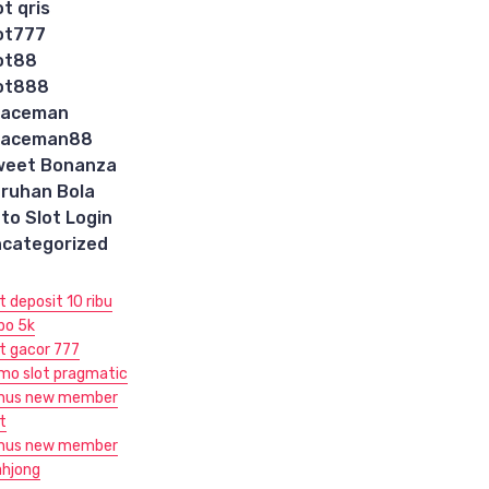
ot qris
ot777
ot88
ot888
paceman
paceman88
weet Bonanza
ruhan Bola
to Slot Login
categorized
t deposit 10 ribu
po 5k
ot gacor 777
mo slot pragmatic
nus new member
t
nus new member
hjong