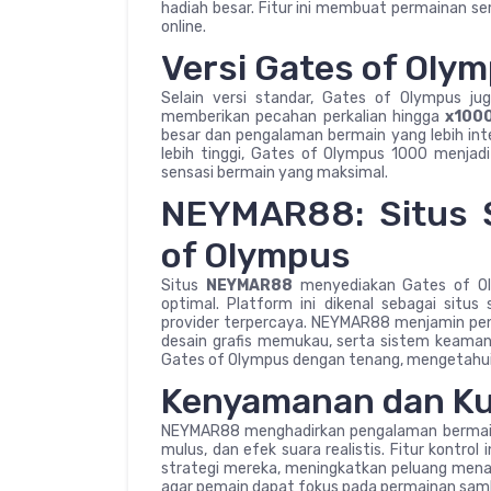
hadiah besar. Fitur ini membuat permainan s
online.
Versi Gates of Oly
Selain versi standar, Gates of Olympus ju
memberikan pecahan perkalian hingga
x100
besar dan pengalaman bermain yang lebih int
lebih tinggi, Gates of Olympus 1000 menjad
sensasi bermain yang maksimal.
NEYMAR88: Situs S
of Olympus
Situs
NEYMAR88
menyediakan Gates of Ol
optimal. Platform ini dikenal sebagai situ
provider terpercaya. NEYMAR88 menjamin peng
desain grafis memukau, serta sistem keaman
Gates of Olympus dengan tenang, mengetahui
Kenyamanan dan Ku
NEYMAR88 menghadirkan pengalaman bermain y
mulus, dan efek suara realistis. Fitur kontr
strategi mereka, meningkatkan peluang menan
agar pemain dapat fokus pada permainan sambi