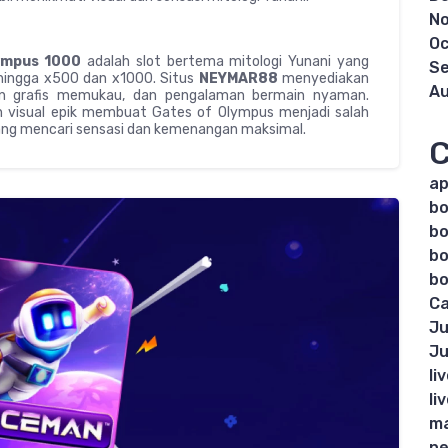
N
Oc
ympus 1000
adalah slot bertema mitologi Yunani yang
S
 hingga x500 dan x1000. Situs
NEYMAR88
menyediakan
Au
ain grafis memukau, dan pengalaman bermain nyaman.
n visual epik membuat Gates of Olympus menjadi salah
 yang mencari sensasi dan kemenangan maksimal.
C
ap
b
bo
bo
bo
Ca
Ju
Ju
li
li
ma
n