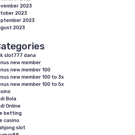
ovember 2023
tober 2023
eptember 2023
gust 2023
ategories
k slot777 dana
onus new member
nus new member 100
nus new member 100 to 3x
nus new member 100 to 5x
sino
di Bola
di Online
ve betting
ve casino
hjong slot
eymar88