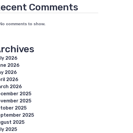
ecent Comments
No comments to show.
rchives
ly 2026
ne 2026
y 2026
ril 2026
rch 2026
ecember 2025
ovember 2025
tober 2025
eptember 2025
gust 2025
ly 2025