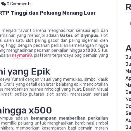
R
0 Comments
RTP Tinggi dan Peluang Menang Luar
g menjadi favorit karena menghadirkan sensasi epik dan
ermainan yang menonjol adalah
Gates of Olympus
, slot
 salah satu slot paling gacor dan paling digemari oleh
A
g tinggi dengan pecahan perkalian kemenangan hingga
ng menghadirkan pecahan perkalian hingga
x1000
. Situs
adalah
neymar88
, platform terpercaya bagi pemain yang
Ju
Ju
i yang Epik
Ma
Ap
ewa Yunani dengan visual yang memukau, simbol klasik
s. Grafis yang detail dan latar belakang epik menciptakan
Ma
s memberikan nuansa mitologi yang kuat. Desain visual
D
mati setiap putaran slot sambil merasakan sensasi
N
Oc
hingga x500
S
Olympus adalah
kemampuan memberikan perkalian
Au
n memiliki peluang untuk menghasilkan kombinasi simbol
Ju
nifikan, memberikan kesempatan bagi pemain meraih