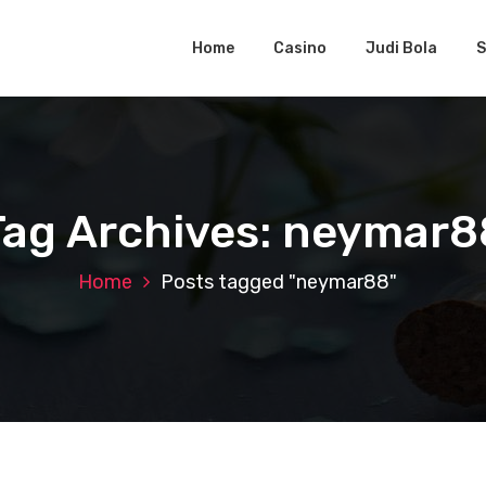
Home
Casino
Judi Bola
S
Tag Archives: neymar8
Home
Posts tagged "neymar88"