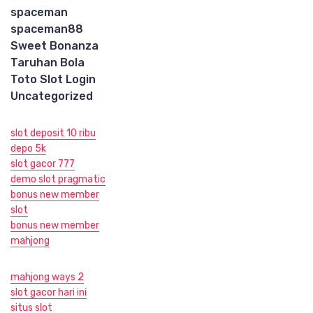
spaceman
spaceman88
Sweet Bonanza
Taruhan Bola
Toto Slot Login
Uncategorized
slot deposit 10 ribu
depo 5k
slot gacor 777
demo slot pragmatic
bonus new member
slot
bonus new member
mahjong
mahjong ways 2
slot gacor hari ini
situs slot