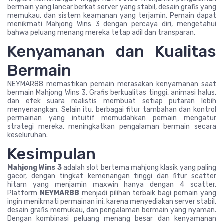
bermain yang lancar berkat server yang stabil, desain grafis yang
memukau, dan sistem keamanan yang terjamin. Pemain dapat
menikmati Mahjong Wins 3 dengan percaya diri, mengetahui
bahwa peluang menang mereka tetap adil dan transparan.
Kenyamanan dan Kualitas
Bermain
NEYMAR88 memastikan pemain merasakan kenyamanan saat
bermain Mahjong Wins 3. Grafis berkualitas tinggi, animasi halus,
dan efek suara realistis membuat setiap putaran lebih
menyenangkan. Selain itu, berbagai fitur tambahan dan kontrol
permainan yang intuitif memudahkan pemain mengatur
strategi mereka, meningkatkan pengalaman bermain secara
keseluruhan.
Kesimpulan
Mahjong Wins 3
adalah slot bertema mahjong klasik yang paling
gacor, dengan tingkat kemenangan tinggi dan fitur scatter
hitam yang menjamin maxwin hanya dengan 4 scatter.
Platform
NEYMAR88
menjadi pilihan terbaik bagi pemain yang
ingin menikmati permainan ini, karena menyediakan server stabil,
desain grafis memukau, dan pengalaman bermain yang nyaman.
Dengan kombinasi peluang menang besar dan kenyamanan