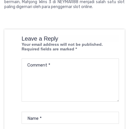
bermain, Mahjong Wins 3 di NEYMAR88 menjadi salah satu slot
paling digemari oleh para penggemar slot online.
Leave a Reply
Your email address will not be published.
Required fields are marked
*
Comment
*
Name
*