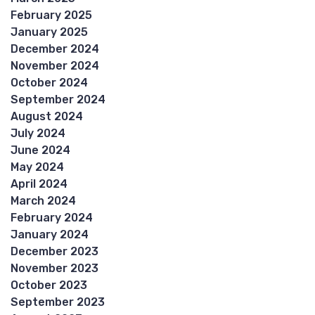
February 2025
January 2025
December 2024
November 2024
October 2024
September 2024
August 2024
July 2024
June 2024
May 2024
April 2024
March 2024
February 2024
January 2024
December 2023
November 2023
October 2023
September 2023