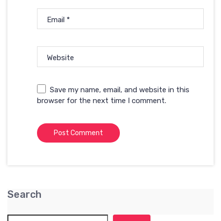
Email
*
Website
Save my name, email, and website in this
browser for the next time I comment.
Search