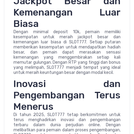
Jackpot Besar dan
Kemenangan Luar
Biasa
Dengan minimal deposit 10k, pemain memiliki
kesempatan untuk meraih jackpot besar dan
kemenangan luar biasa di SLOT777. Setiap putaran
memberikan kesempatan untuk mendapatkan hadiah
besar, dan pemain dapat merasakan sensasi
kemenangan yang menggembirakan setiap kali
memutar gulungan. Dengan RTP yang tinggi dan bonus
yang melimpah, SLOT777 menjadi tempat yang ideal
untuk meraih keuntungan besar dengan modal kecil.
Inovasi dan
Pengembangan Terus
Menerus
Di tahun 2025, SLOT777 tetap berkomitmen untuk
terus menghadirkan inovasi dan pengembangan
terbaru dalam dunia perjudian online. Dengan
melibatkan para pemain dalam proses pengembangan,