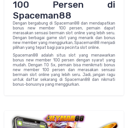
100 Persen di
Spaceman88
Dengan bergabung di Spaceman88 dan mendapatkan
bonus new member 100 persen, pemain dapat
merasakan sensasi bermain slot online yang lebih seru.
Dengan berbagai game slot yang menarik dan bonus
new member yang menggiurkan, Spaceman88 menjadi
pilihan yang tepat bagi para pecinta slot online.
Spaceman88 adalah situs slot yang menawarkan
bonus new member 100 persen dengan syarat yang
mudah. Dengan TO 5x, pemain bisa menikmati bonus
new member 100 persen dan merasakan sensasi
bermain slot online yang lebih seru. Jadi, jangan ragu
untuk daftar sekarang di Spaceman88 dan nikmati
bonus-bonusnya yang menggiurkan.