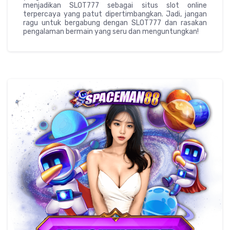
menjadikan SLOT777 sebagai situs slot online
terpercaya yang patut dipertimbangkan. Jadi, jangan
ragu untuk bergabung dengan SLOT777 dan rasakan
pengalaman bermain yang seru dan menguntungkan!