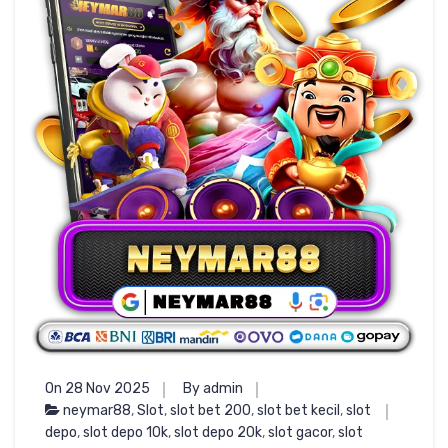
On 28 Nov 2025
By admin
neymar88
,
Slot
,
slot bet 200
,
slot bet kecil
,
slot
depo
,
slot depo 10k
,
slot depo 20k
,
slot gacor
,
slot