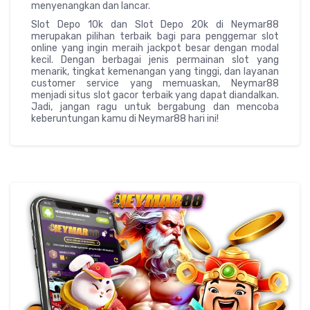
menyenangkan dan lancar.
Slot Depo 10k dan Slot Depo 20k di Neymar88
merupakan pilihan terbaik bagi para penggemar slot
online yang ingin meraih jackpot besar dengan modal
kecil. Dengan berbagai jenis permainan slot yang
menarik, tingkat kemenangan yang tinggi, dan layanan
customer service yang memuaskan, Neymar88
menjadi situs slot gacor terbaik yang dapat diandalkan.
Jadi, jangan ragu untuk bergabung dan mencoba
keberuntungan kamu di Neymar88 hari ini!