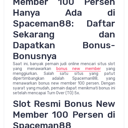
Member 100 Persen
Hanya Ada di
Spaceman88: Daftar
Sekarang dan
Dapatkan Bonus-
Bonusnya
Saat ini, banyak pemain judi online mencari situs slot
yang menawarkan
bonus new member
yang
menggiurkan. Salah satu situs yang patut
dipertimbangkan adalah Spaceman88, yang
menawarkan bonus new member 100 persen. Dengan
syarat yang mudah, pemain dapat menikmati bonus ini
setelah mencapai Turn Over (TO) 5x.
Slot Resmi Bonus New
Member 100 Persen di
Spaceman88