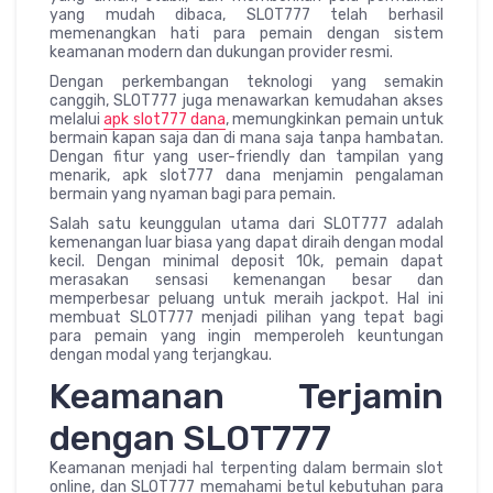
yang mudah dibaca, SLOT777 telah berhasil
memenangkan hati para pemain dengan sistem
keamanan modern dan dukungan provider resmi.
Dengan perkembangan teknologi yang semakin
canggih, SLOT777 juga menawarkan kemudahan akses
melalui
apk slot777 dana
, memungkinkan pemain untuk
bermain kapan saja dan di mana saja tanpa hambatan.
Dengan fitur yang user-friendly dan tampilan yang
menarik, apk slot777 dana menjamin pengalaman
bermain yang nyaman bagi para pemain.
Salah satu keunggulan utama dari SLOT777 adalah
kemenangan luar biasa yang dapat diraih dengan modal
kecil. Dengan minimal deposit 10k, pemain dapat
merasakan sensasi kemenangan besar dan
memperbesar peluang untuk meraih jackpot. Hal ini
membuat SLOT777 menjadi pilihan yang tepat bagi
para pemain yang ingin memperoleh keuntungan
dengan modal yang terjangkau.
Keamanan Terjamin
dengan SLOT777
Keamanan menjadi hal terpenting dalam bermain slot
online, dan SLOT777 memahami betul kebutuhan para