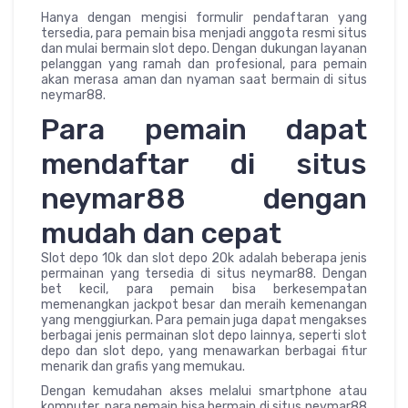
Hanya dengan mengisi formulir pendaftaran yang
tersedia, para pemain bisa menjadi anggota resmi situs
dan mulai bermain slot depo. Dengan dukungan layanan
pelanggan yang ramah dan profesional, para pemain
akan merasa aman dan nyaman saat bermain di situs
neymar88.
Para pemain dapat
mendaftar di situs
neymar88 dengan
mudah dan cepat
Slot depo 10k dan slot depo 20k adalah beberapa jenis
permainan yang tersedia di situs neymar88. Dengan
bet kecil, para pemain bisa berkesempatan
memenangkan jackpot besar dan meraih kemenangan
yang menggiurkan. Para pemain juga dapat mengakses
berbagai jenis permainan slot depo lainnya, seperti slot
depo dan slot depo, yang menawarkan berbagai fitur
menarik dan grafis yang memukau.
Dengan kemudahan akses melalui smartphone atau
komputer, para pemain bisa bermain di situs neymar88