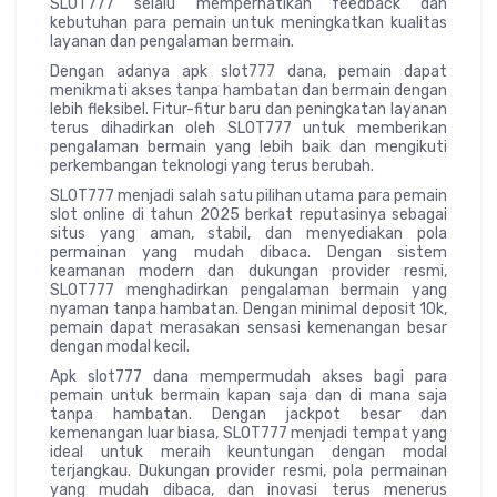
SLOT777 selalu memperhatikan feedback dan
kebutuhan para pemain untuk meningkatkan kualitas
layanan dan pengalaman bermain.
Dengan adanya apk slot777 dana, pemain dapat
menikmati akses tanpa hambatan dan bermain dengan
lebih fleksibel. Fitur-fitur baru dan peningkatan layanan
terus dihadirkan oleh SLOT777 untuk memberikan
pengalaman bermain yang lebih baik dan mengikuti
perkembangan teknologi yang terus berubah.
SLOT777 menjadi salah satu pilihan utama para pemain
slot online di tahun 2025 berkat reputasinya sebagai
situs yang aman, stabil, dan menyediakan pola
permainan yang mudah dibaca. Dengan sistem
keamanan modern dan dukungan provider resmi,
SLOT777 menghadirkan pengalaman bermain yang
nyaman tanpa hambatan. Dengan minimal deposit 10k,
pemain dapat merasakan sensasi kemenangan besar
dengan modal kecil.
Apk slot777 dana mempermudah akses bagi para
pemain untuk bermain kapan saja dan di mana saja
tanpa hambatan. Dengan jackpot besar dan
kemenangan luar biasa, SLOT777 menjadi tempat yang
ideal untuk meraih keuntungan dengan modal
terjangkau. Dukungan provider resmi, pola permainan
yang mudah dibaca, dan inovasi terus menerus