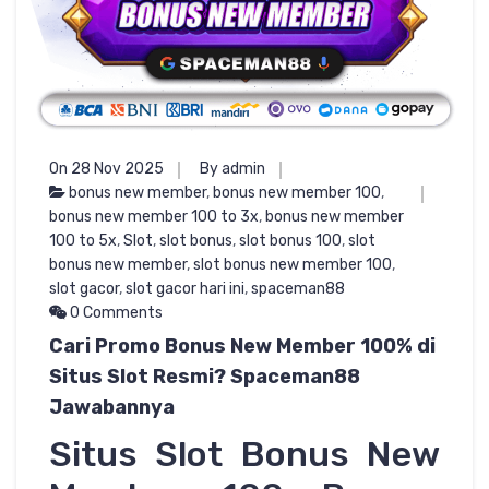
On 28 Nov 2025
By admin
bonus new member
,
bonus new member 100
,
bonus new member 100 to 3x
,
bonus new member
100 to 5x
,
Slot
,
slot bonus
,
slot bonus 100
,
slot
bonus new member
,
slot bonus new member 100
,
slot gacor
,
slot gacor hari ini
,
spaceman88
0 Comments
Cari Promo Bonus New Member 100% di
Situs Slot Resmi? Spaceman88
Jawabannya
Situs Slot Bonus New