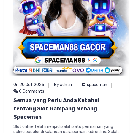
On 20 Oct 2025
By admin
spaceman
0 Comments
Semua yang Perlu Anda Ketahui
tentang Slot Gampang Menang
Spaceman
Slot online telah menjadi salah satu permainan yang
paling populer di kalangan para pemain judi online. Salah