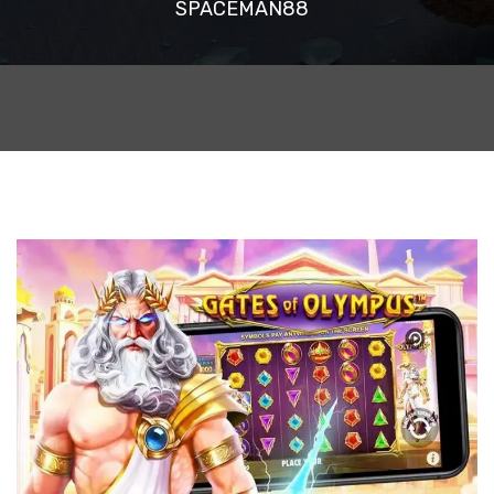
SPACEMAN88