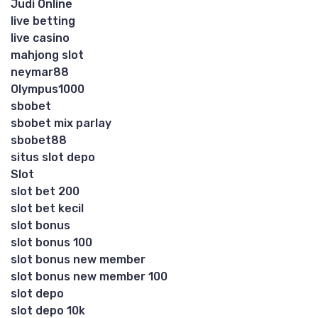
Judi Online
live betting
live casino
mahjong slot
neymar88
Olympus1000
sbobet
sbobet mix parlay
sbobet88
situs slot depo
Slot
slot bet 200
slot bet kecil
slot bonus
slot bonus 100
slot bonus new member
slot bonus new member 100
slot depo
slot depo 10k