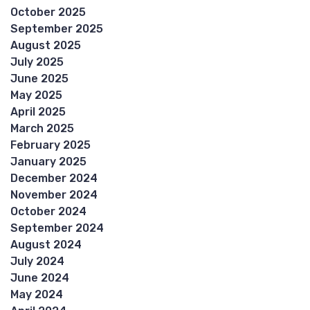
October 2025
September 2025
August 2025
July 2025
June 2025
May 2025
April 2025
March 2025
February 2025
January 2025
December 2024
November 2024
October 2024
September 2024
August 2024
July 2024
June 2024
May 2024