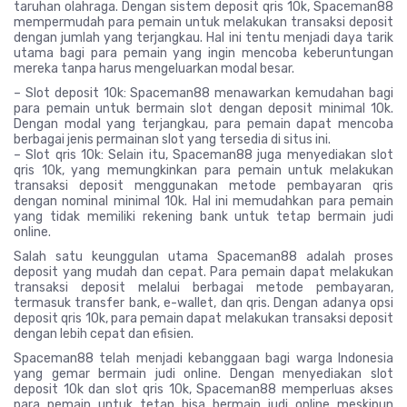
taruhan olahraga. Dengan sistem deposit qris 10k, Spaceman88
mempermudah para pemain untuk melakukan transaksi deposit
dengan jumlah yang terjangkau. Hal ini tentu menjadi daya tarik
utama bagi para pemain yang ingin mencoba keberuntungan
mereka tanpa harus mengeluarkan modal besar.
– Slot deposit 10k: Spaceman88 menawarkan kemudahan bagi
para pemain untuk bermain slot dengan deposit minimal 10k.
Dengan modal yang terjangkau, para pemain dapat mencoba
berbagai jenis permainan slot yang tersedia di situs ini.
– Slot qris 10k: Selain itu, Spaceman88 juga menyediakan slot
qris 10k, yang memungkinkan para pemain untuk melakukan
transaksi deposit menggunakan metode pembayaran qris
dengan nominal minimal 10k. Hal ini memudahkan para pemain
yang tidak memiliki rekening bank untuk tetap bermain judi
online.
Salah satu keunggulan utama Spaceman88 adalah proses
deposit yang mudah dan cepat. Para pemain dapat melakukan
transaksi deposit melalui berbagai metode pembayaran,
termasuk transfer bank, e-wallet, dan qris. Dengan adanya opsi
deposit qris 10k, para pemain dapat melakukan transaksi deposit
dengan lebih cepat dan efisien.
Spaceman88 telah menjadi kebanggaan bagi warga Indonesia
yang gemar bermain judi online. Dengan menyediakan slot
deposit 10k dan slot qris 10k, Spaceman88 memperluas akses
para pemain untuk tetap bisa bermain judi online meskipun