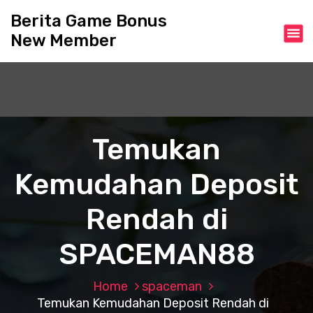
S
Berita Game Bonus
k
New Member
i
p
t
o
c
o
n
Temukan
t
e
Kemudahan Deposit
n
t
Rendah di
SPACEMAN88
Home
spaceman
Temukan Kemudahan Deposit Rendah di