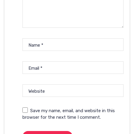
Name
*
Email
*
Website
Save my name, email, and website in this
browser for the next time I comment.