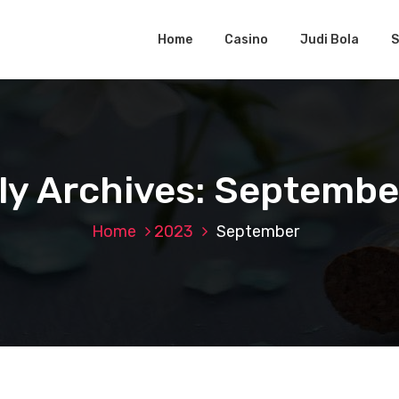
Home
Casino
Judi Bola
S
ly Archives: Septembe
Home
2023
September