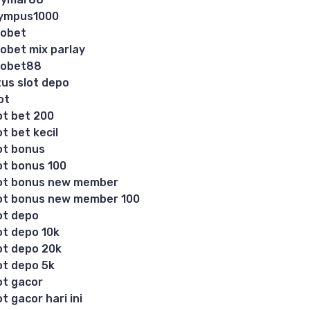
ympus1000
obet
obet mix parlay
bobet88
tus slot depo
ot
ot bet 200
ot bet kecil
ot bonus
ot bonus 100
ot bonus new member
ot bonus new member 100
ot depo
ot depo 10k
ot depo 20k
ot depo 5k
ot gacor
ot gacor hari ini