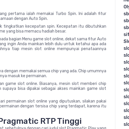
Ol
sb
ng pertama ialah memakai Turbo Spin. Ini adalah fitur
rsamaan dengan Auto Spin.
sb
uk tingkatkan kecepatan spin. Kecepatan itu dibutuhkan
s
me yang bisa memacu hadiah besar.
si
ada bagian Menu game slot online, dekat sama fitur Auto
Sl
ang ingin Anda mainkan lebih dulu untuk ketahui apa ada
sl
lahnya tiap mesin slot online mempunyai penataannya
sl
sl
sl
nya dengan memakai semua chip yang ada. Chip umumnya
sl
alinya masuk ke permainan.
sl
kan game slot online. Biasanya, mesin slot memberi chip
ah supaya bisa dipakai sebagai akses mainkan game slot
sl
sl
ri permainan slot online yang diputuskan, silakan pakai
sl
 permainan dengan tersisa chip yang terdapat, karena itu
sl
sl
Pragmatic RTP Tinggi
sl
t sebetulnya dengan cari judul slot Pragmatic Play yang