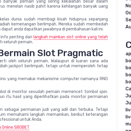
 banyak pemain yang sering kekalahan besar dalam
N
us menelan nasib pahit karena kehilangan banyak uang
Oc
 kelas dunia sudah membagi kisah hidupnya sepanjang
S
hadiah kemenangan berlimpah. Mereka sudah membedah
Au
 dapat anda dapatkan jawabnya di pembahasan kali ini.
 info penting dari
langkah mainkan slot online yang telah
C
h seluruh pemain.
Bermain Slot Pragmatic
ap
b
rti oleh seluruh pemain. Walaupun di luaran sana ada
diah jackpot berlimpah, tetapi untuk memperoleh tetap
bo
bo
 kasino yang memakai mekanisme computer namanya RNG
bo
Ca
mbol di monitor sesudah pemain memencet tombol spin.
Ju
n itu hasil yang diperlihatkan pada monitor permainan
Ju
aim sebagai permainan judi yang adil dan terbuka. Tetapi
li
lum memahami langkah memainkan, berikut keterangan
li
ofessional untuk Anda.
ma
a Online SBOBET
n