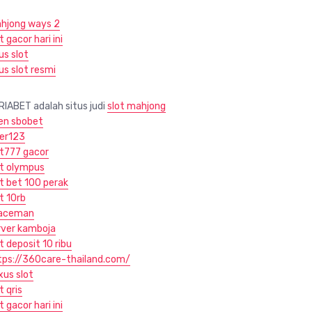
hjong ways 2
t gacor hari ini
us slot
us slot resmi
RIABET adalah situs judi
slot mahjong
en sbobet
ker123
ot777 gacor
ot olympus
ot bet 100 perak
t 10rb
aceman
rver kamboja
t deposit 10 ribu
tps://360care-thailand.com/
xus slot
t qris
t gacor hari ini