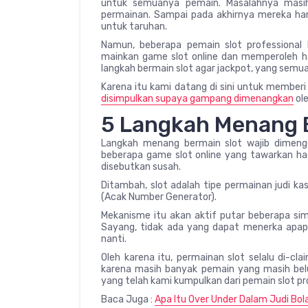
untuk semuanya pemain. Masalahnya masih
permainan. Sampai pada akhirnya mereka har
untuk taruhan.
Namun, beberapa pemain slot professional
mainkan game slot online dan memperoleh 
langkah bermain slot agar jackpot, yang semua
Karena itu kami datang di sini untuk memberi
disimpulkan supaya gampang dimenangkan
ole
5 Langkah Menang 
Langkah menang bermain slot wajib dimenge
beberapa game slot online yang tawarkan ha
disebutkan susah.
Ditambah, slot adalah tipe permainan judi
(Acak Number Generator).
Mekanisme itu akan aktif putar beberapa si
Sayang, tidak ada yang dapat menerka apapu
nanti.
Oleh karena itu, permainan slot selalu di-cl
karena masih banyak pemain yang masih be
yang telah kami kumpulkan dari pemain slot pr
Baca Juga :
Apa Itu Over Under Dalam Judi Bol