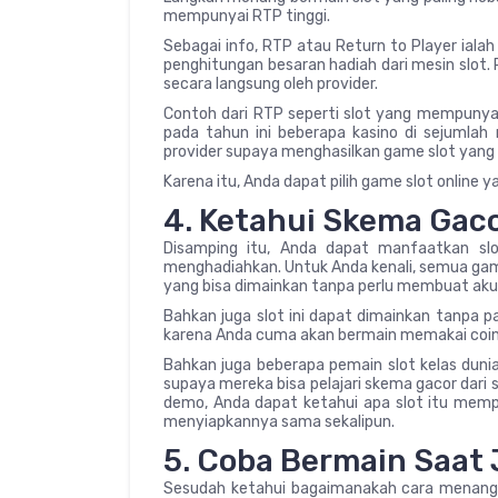
mempunyai RTP tinggi.
Sebagai info, RTP atau Return to Player iala
penghitungan besaran hadiah dari mesin slot.
secara langsung oleh provider.
Contoh dari RTP seperti slot yang mempunyai
pada tahun ini beberapa kasino di sejumla
provider supaya menghasilkan game slot ya
Karena itu, Anda dapat pilih game slot online
4. Ketahui Skema Gac
Disamping itu, Anda dapat manfaatkan sl
menghadiahkan. Untuk Anda kenali, semua gam
yang bisa dimainkan tanpa perlu membuat ak
Bahkan juga slot ini dapat dimainkan tanpa p
karena Anda cuma akan bermain memakai coin v
Bahkan juga beberapa pemain slot kelas dunia
supaya mereka bisa pelajari skema gacor dari
demo, Anda dapat ketahui apa slot itu mempu
menyiapkannya sama sekalipun.
5. Coba Bermain Saat
Sesudah ketahui bagaimanakah cara menang be