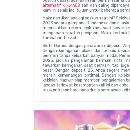
boskuh dapat rasakan kesan bermain sama bo
alternatif klikwin88
sah dan paling dipercaya
kami ini selalu jadi tujuan untuk beberapa pemai
Maka nantikan apalagi boskuh saat ini? Seleka
2023 secara gampang di Indonesia dan di asia.
menunjukkan rekam jejak kami saat bayar 
mengenai kekuatan penipuan . Maka, tertarik? 
tambahan, boskuh!
Slots Games dengan penawaran deposit 25 g
Dengan keringanan akses dan proses depos
bermain tanpa keluarkan banyak modal. Penawa
2023, jadikan pengalaman bermain slots m
tawarkan keringanan saat bermain, tapi ju
besar. Dengan deposit 25, Anda segera me
meraih kemenangan optimal. Dengan koleks
kekinian, Maxwin siap memberi pengalaman b
jangan terlewat kesempatan kali ini dan coba 
rasakan kesan baru pada dunia permainan judi o