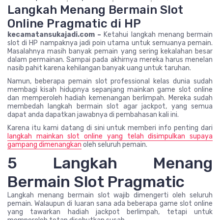
Langkah Menang Bermain Slot
Online Pragmatic di HP
kecamatansukajadi.com –
Ketahui langkah menang bermain
slot di HP nampaknya jadi poin utama untuk semuanya pemain.
Masalahnya masih banyak pemain yang sering kekalahan besar
dalam permainan. Sampai pada akhirnya mereka harus menelan
nasib pahit karena kehilangan banyak uang untuk taruhan.
Namun, beberapa pemain slot professional kelas dunia sudah
membagi kisah hidupnya sepanjang mainkan game slot online
dan memperoleh hadiah kemenangan berlimpah. Mereka sudah
membedah langkah bermain slot agar jackpot, yang semua
dapat anda dapatkan jawabnya di pembahasan kali ini.
Karena itu kami datang di sini untuk memberi info penting dari
langkah mainkan slot online yang telah disimpulkan supaya
gampang dimenangkan
oleh seluruh pemain.
5 Langkah Menang
Bermain Slot Pragmatic
Langkah menang bermain slot wajib dimengerti oleh seluruh
pemain. Walaupun di luaran sana ada beberapa game slot online
yang tawarkan hadiah jackpot berlimpah, tetapi untuk