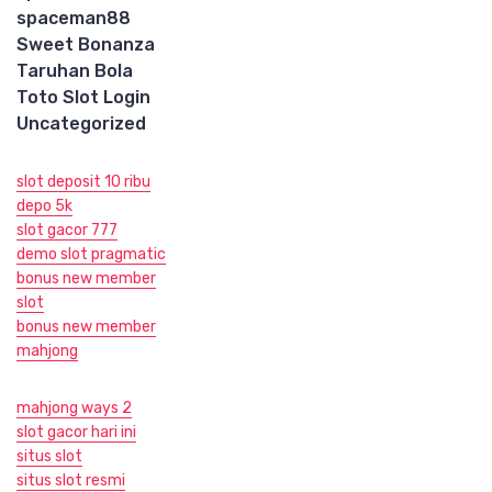
spaceman88
Sweet Bonanza
Taruhan Bola
Toto Slot Login
Uncategorized
slot deposit 10 ribu
depo 5k
slot gacor 777
demo slot pragmatic
bonus new member
slot
bonus new member
mahjong
mahjong ways 2
slot gacor hari ini
situs slot
situs slot resmi