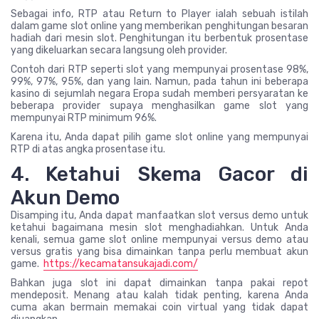
Sebagai info, RTP atau Return to Player ialah sebuah istilah
dalam game slot online yang memberikan penghitungan besaran
hadiah dari mesin slot. Penghitungan itu berbentuk prosentase
yang dikeluarkan secara langsung oleh provider.
Contoh dari RTP seperti slot yang mempunyai prosentase 98%,
99%, 97%, 95%, dan yang lain. Namun, pada tahun ini beberapa
kasino di sejumlah negara Eropa sudah memberi persyaratan ke
beberapa provider supaya menghasilkan game slot yang
mempunyai RTP minimum 96%.
Karena itu, Anda dapat pilih game slot online yang mempunyai
RTP di atas angka prosentase itu.
4. Ketahui Skema Gacor di
Akun Demo
Disamping itu, Anda dapat manfaatkan slot versus demo untuk
ketahui bagaimana mesin slot menghadiahkan. Untuk Anda
kenali, semua game slot online mempunyai versus demo atau
versus gratis yang bisa dimainkan tanpa perlu membuat akun
game.
https://kecamatansukajadi.com/
Bahkan juga slot ini dapat dimainkan tanpa pakai repot
mendeposit. Menang atau kalah tidak penting, karena Anda
cuma akan bermain memakai coin virtual yang tidak dapat