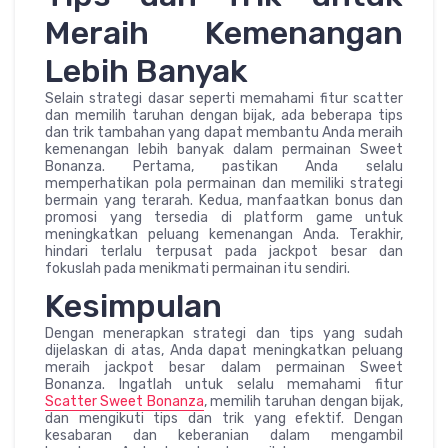
Meraih Kemenangan
Lebih Banyak
Selain strategi dasar seperti memahami fitur scatter
dan memilih taruhan dengan bijak, ada beberapa tips
dan trik tambahan yang dapat membantu Anda meraih
kemenangan lebih banyak dalam permainan Sweet
Bonanza. Pertama, pastikan Anda selalu
memperhatikan pola permainan dan memiliki strategi
bermain yang terarah. Kedua, manfaatkan bonus dan
promosi yang tersedia di platform game untuk
meningkatkan peluang kemenangan Anda. Terakhir,
hindari terlalu terpusat pada jackpot besar dan
fokuslah pada menikmati permainan itu sendiri.
Kesimpulan
Dengan menerapkan strategi dan tips yang sudah
dijelaskan di atas, Anda dapat meningkatkan peluang
meraih jackpot besar dalam permainan Sweet
Bonanza. Ingatlah untuk selalu memahami fitur
Scatter Sweet Bonanza
, memilih taruhan dengan bijak,
dan mengikuti tips dan trik yang efektif. Dengan
kesabaran dan keberanian dalam mengambil