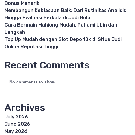
Bonus Menarik
Membangun Kebiasaan Baik: Dari Rutinitas Analisis
Hingga Evaluasi Berkala di Judi Bola
Cara Bermain Mahjong Mudah, Pahami Ubin dan
Langkah
Top Up Mudah dengan Slot Depo 10k di Situs Judi
Online Reputasi Tinggi
Recent Comments
No comments to show.
Archives
July 2026
June 2026
May 2026