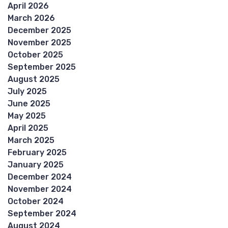
April 2026
March 2026
December 2025
November 2025
October 2025
September 2025
August 2025
July 2025
June 2025
May 2025
April 2025
March 2025
February 2025
January 2025
December 2024
November 2024
October 2024
September 2024
August 2024