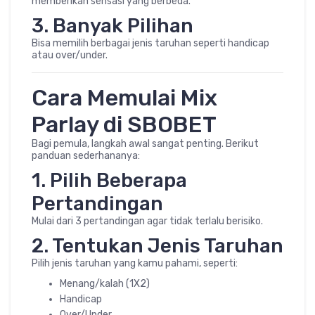
memberikan sensasi yang berbeda.
3. Banyak Pilihan
Bisa memilih berbagai jenis taruhan seperti handicap
atau over/under.
Cara Memulai Mix
Parlay di SBOBET
Bagi pemula, langkah awal sangat penting. Berikut
panduan sederhananya:
1. Pilih Beberapa
Pertandingan
Mulai dari 3 pertandingan agar tidak terlalu berisiko.
2. Tentukan Jenis Taruhan
Pilih jenis taruhan yang kamu pahami, seperti:
Menang/kalah (1X2)
Handicap
Over/Under