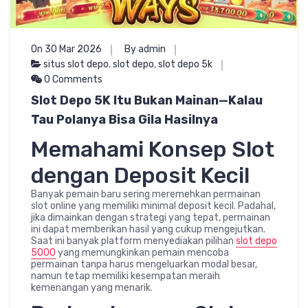
On 30 Mar 2026
By admin
situs slot depo
,
slot depo
,
slot depo 5k
0 Comments
Slot Depo 5K Itu Bukan Mainan—Kalau
Tau Polanya Bisa Gila Hasilnya
Memahami Konsep Slot
dengan Deposit Kecil
Banyak pemain baru sering meremehkan permainan
slot online yang memiliki minimal deposit kecil. Padahal,
jika dimainkan dengan strategi yang tepat, permainan
ini dapat memberikan hasil yang cukup mengejutkan.
Saat ini banyak platform menyediakan pilihan
slot depo
5000
yang memungkinkan pemain mencoba
permainan tanpa harus mengeluarkan modal besar,
namun tetap memiliki kesempatan meraih
kemenangan yang menarik.