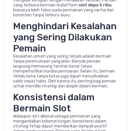
mengejar kerugian dengan menaikkan taruhan. Pemain
yang terbiasa bermain di platform
slot depo 5 ribu
biasanya lebih fokus pada permainan yang santai dan
konsisten tanpa terburu-buru.
Menghindari Kesalahan
yang Sering Dilakukan
Pemain
Kesalahan umum yang sering terjadi adalah bermain
tanpa perencanaan yang jelas. Banyak pemain
langsung memasang taruhan besar tanpa
memperhatikan kondisi permainan. Selain itu, bermain
terlalu lama tanpa batas juga dapat menyebabkan
saldo cepat habis. Oleh karena itu, penting bagi pemain
untuk memiliki strategi dan disiplin dalam bermain.
Konsistensi dalam
Bermain Slot
Walaupun slot dikenal sebagai permainan yang
mengandalkan keberuntungan, konsistensi dalam
strategi tetap dapat memberikan dampak positif