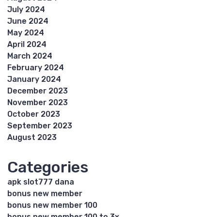
July 2024
June 2024
May 2024
April 2024
March 2024
February 2024
January 2024
December 2023
November 2023
October 2023
September 2023
August 2023
Categories
apk slot777 dana
bonus new member
bonus new member 100
bonus new member 100 to 3x