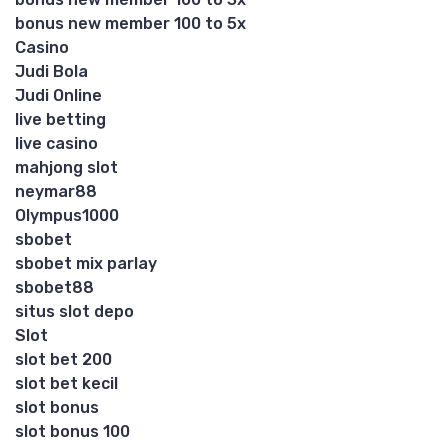
bonus new member 100 to 5x
Casino
Judi Bola
Judi Online
live betting
live casino
mahjong slot
neymar88
Olympus1000
sbobet
sbobet mix parlay
sbobet88
situs slot depo
Slot
slot bet 200
slot bet kecil
slot bonus
slot bonus 100