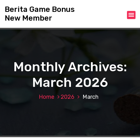
S
Berita Game Bonus
k
New Member
i
p
t
o
c
o
n
Monthly Archives:
t
e
March 2026
n
t
Home
2026
March