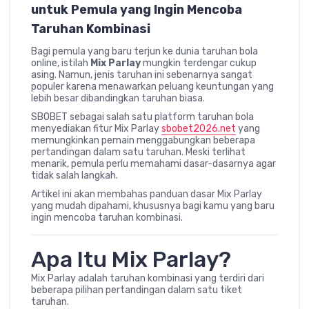
untuk Pemula yang Ingin Mencoba
Taruhan Kombinasi
Bagi pemula yang baru terjun ke dunia taruhan bola
online, istilah
Mix Parlay
mungkin terdengar cukup
asing. Namun, jenis taruhan ini sebenarnya sangat
populer karena menawarkan peluang keuntungan yang
lebih besar dibandingkan taruhan biasa.
SBOBET sebagai salah satu platform taruhan bola
menyediakan fitur Mix Parlay
sbobet2026.net
yang
memungkinkan pemain menggabungkan beberapa
pertandingan dalam satu taruhan. Meski terlihat
menarik, pemula perlu memahami dasar-dasarnya agar
tidak salah langkah.
Artikel ini akan membahas panduan dasar Mix Parlay
yang mudah dipahami, khususnya bagi kamu yang baru
ingin mencoba taruhan kombinasi.
Apa Itu Mix Parlay?
Mix Parlay adalah taruhan kombinasi yang terdiri dari
beberapa pilihan pertandingan dalam satu tiket
taruhan.