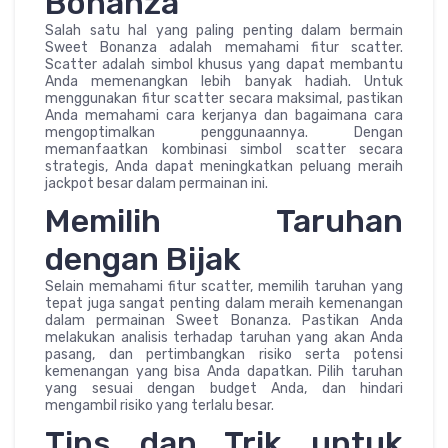
Bonanza
Salah satu hal yang paling penting dalam bermain
Sweet Bonanza adalah memahami fitur scatter.
Scatter adalah simbol khusus yang dapat membantu
Anda memenangkan lebih banyak hadiah. Untuk
menggunakan fitur scatter secara maksimal, pastikan
Anda memahami cara kerjanya dan bagaimana cara
mengoptimalkan penggunaannya. Dengan
memanfaatkan kombinasi simbol scatter secara
strategis, Anda dapat meningkatkan peluang meraih
jackpot besar dalam permainan ini.
Memilih Taruhan
dengan Bijak
Selain memahami fitur scatter, memilih taruhan yang
tepat juga sangat penting dalam meraih kemenangan
dalam permainan Sweet Bonanza. Pastikan Anda
melakukan analisis terhadap taruhan yang akan Anda
pasang, dan pertimbangkan risiko serta potensi
kemenangan yang bisa Anda dapatkan. Pilih taruhan
yang sesuai dengan budget Anda, dan hindari
mengambil risiko yang terlalu besar.
Tips dan Trik untuk