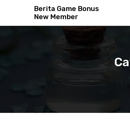
S
Berita Game Bonus
k
New Member
i
p
t
o
c
o
n
Ca
t
e
n
t