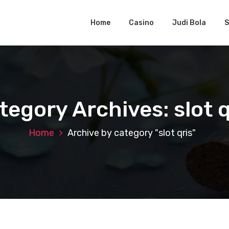
Home
Casino
Judi Bola
S
tegory Archives: slot q
Home
Archive by category "slot qris"