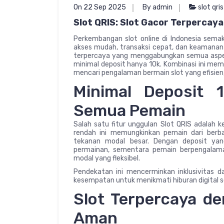
On 22 Sep 2025
By admin
slot qris
Slot QRIS: Slot Gacor Terperca
Perkembangan slot online di Indonesia sema
akses mudah, transaksi cepat, dan keamanan
terpercaya yang menggabungkan semua aspe
minimal deposit hanya 10k. Kombinasi ini mem
mencari pengalaman bermain slot yang efisie
Minimal Deposit 
Semua Pemain
Salah satu fitur unggulan Slot QRIS adalah k
rendah ini memungkinkan pemain dari berb
tekanan modal besar. Dengan deposit yan
permainan, sementara pemain berpengalam
modal yang fleksibel.
Pendekatan ini mencerminkan inklusivitas da
kesempatan untuk menikmati hiburan digital se
Slot Terpercaya d
Aman