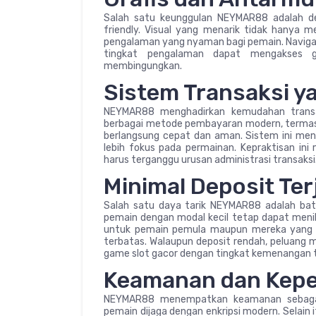
Salah satu keunggulan NEYMAR88 adalah d
friendly. Visual yang menarik tidak hanya 
pengalaman yang nyaman bagi pemain. Navigasi
tingkat pengalaman dapat mengakses 
membingungkan.
Sistem Transaksi y
NEYMAR88 menghadirkan kemudahan transak
berbagai metode pembayaran modern, termasuk
berlangsung cepat dan aman. Sistem ini me
lebih fokus pada permainan. Kepraktisan i
harus terganggu urusan administrasi transaksi
Minimal Deposit Te
Salah satu daya tarik NEYMAR88 adalah bat
pemain dengan modal kecil tetap dapat menikma
untuk pemain pemula maupun mereka yang in
terbatas. Walaupun deposit rendah, peluang
game slot gacor dengan tingkat kemenangan t
Keamanan dan Kepe
NEYMAR88 menempatkan keamanan sebagai p
pemain dijaga dengan enkripsi modern. Selain it