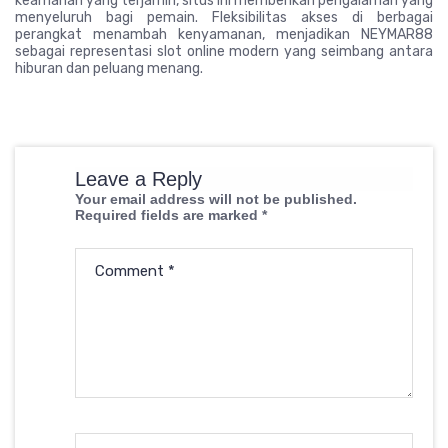
keamanan yang terjamin, situs ini memberikan pengalaman yang
menyeluruh bagi pemain. Fleksibilitas akses di berbagai
perangkat menambah kenyamanan, menjadikan NEYMAR88
sebagai representasi slot online modern yang seimbang antara
hiburan dan peluang menang.
Leave a Reply
Your email address will not be published.
Required fields are marked
*
Comment
*