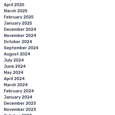
April 2025
March 2025
February 2025
January 2025
December 2024
November 2024
October 2024
September 2024
August 2024
July 2024
June 2024
May 2024
April 2024
March 2024
February 2024
January 2024
December 2023
November 2023