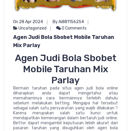
On 28 Apr 2024
By Ai881156254
Uncategorized
0 Comments
Agen Judi Bola Sbobet Mobile Taruhan
Mix Parlay
Agen Judi Bola Sbobet
Mobile Taruhan Mix
Parlay
Bermain taruhan pada situs agen judi bola online
diharapkan anda dapat mengetahui atau
memahaminya cara bermainnya terlebih dahulu
sebelum melakukan betting. Mengapa hal tersebut
sebagai salah satu persyaratan yang wajib dilakukan ?
Karena merupakan salah satu kunci untuk
mendapatkan kemenangan dalam bertaruh judi online.
Bettor dapat mengambil keputusan lebiih akurat dari
pasaran taruhan yang disuguhkan oleh agen bola