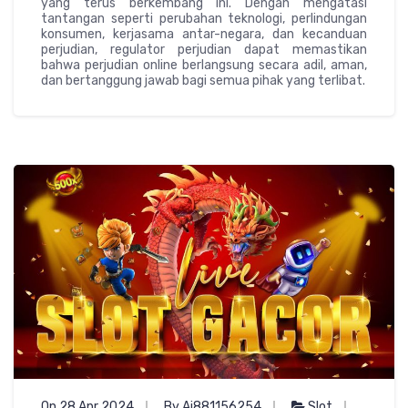
yang terus berkembang ini. Dengan mengatasi
tantangan seperti perubahan teknologi, perlindungan
konsumen, kerjasama antar-negara, dan kecanduan
perjudian, regulator perjudian dapat memastikan
bahwa perjudian online berlangsung secara adil, aman,
dan bertanggung jawab bagi semua pihak yang terlibat.
On 28 Apr 2024
By Ai881156254
Slot