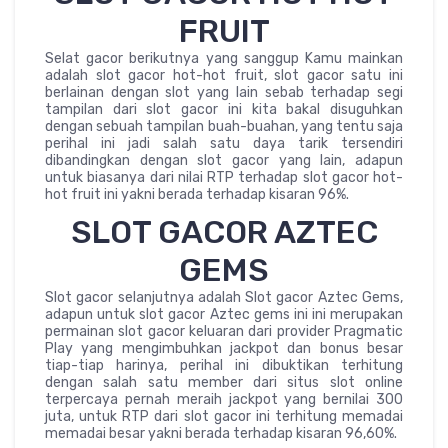
FRUIT
Selat gacor berikutnya yang sanggup Kamu mainkan
adalah slot gacor hot-hot fruit, slot gacor satu ini
berlainan dengan slot yang lain sebab terhadap segi
tampilan dari slot gacor ini kita bakal disuguhkan
dengan sebuah tampilan buah-buahan, yang tentu saja
perihal ini jadi salah satu daya tarik tersendiri
dibandingkan dengan slot gacor yang lain, adapun
untuk biasanya dari nilai RTP terhadap slot gacor hot-
hot fruit ini yakni berada terhadap kisaran 96%.
SLOT GACOR AZTEC
GEMS
Slot gacor selanjutnya adalah Slot gacor Aztec Gems,
adapun untuk slot gacor Aztec gems ini ini merupakan
permainan slot gacor keluaran dari provider Pragmatic
Play yang mengimbuhkan jackpot dan bonus besar
tiap-tiap harinya, perihal ini dibuktikan terhitung
dengan salah satu member dari situs slot online
terpercaya pernah meraih jackpot yang bernilai 300
juta, untuk RTP dari slot gacor ini terhitung memadai
memadai besar yakni berada terhadap kisaran 96,60%.