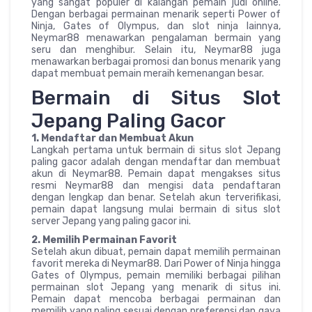
yang sangat populer di kalangan pemain judi online.
Dengan berbagai permainan menarik seperti Power of
Ninja, Gates of Olympus, dan slot ninja lainnya,
Neymar88 menawarkan pengalaman bermain yang
seru dan menghibur. Selain itu, Neymar88 juga
menawarkan berbagai promosi dan bonus menarik yang
dapat membuat pemain meraih kemenangan besar.
Bermain di Situs Slot
Jepang Paling Gacor
1. Mendaftar dan Membuat Akun
Langkah pertama untuk bermain di situs slot Jepang
paling gacor adalah dengan mendaftar dan membuat
akun di Neymar88. Pemain dapat mengakses situs
resmi Neymar88 dan mengisi data pendaftaran
dengan lengkap dan benar. Setelah akun terverifikasi,
pemain dapat langsung mulai bermain di situs slot
server Jepang yang paling gacor ini.
2. Memilih Permainan Favorit
Setelah akun dibuat, pemain dapat memilih permainan
favorit mereka di Neymar88. Dari Power of Ninja hingga
Gates of Olympus, pemain memiliki berbagai pilihan
permainan slot Jepang yang menarik di situs ini.
Pemain dapat mencoba berbagai permainan dan
memilih yang paling sesuai dengan preferensi dan gaya