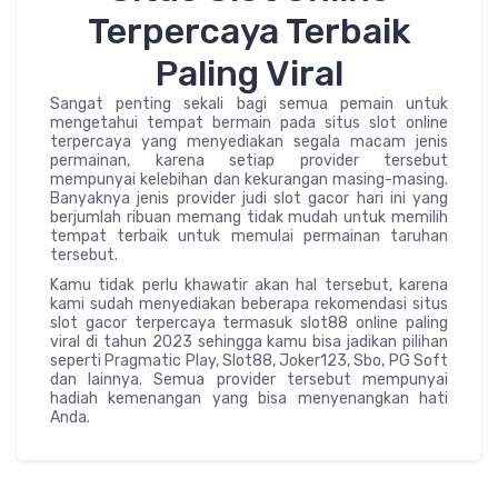
Terpercaya Terbaik
Paling Viral
Sangat penting sekali bagi semua pemain untuk
mengetahui tempat bermain pada situs slot online
terpercaya yang menyediakan segala macam jenis
permainan, karena setiap provider tersebut
mempunyai kelebihan dan kekurangan masing-masing.
Banyaknya jenis provider judi slot gacor hari ini yang
berjumlah ribuan memang tidak mudah untuk memilih
tempat terbaik untuk memulai permainan taruhan
tersebut.
Kamu tidak perlu khawatir akan hal tersebut, karena
kami sudah menyediakan beberapa rekomendasi situs
slot gacor terpercaya termasuk slot88 online paling
viral di tahun 2023 sehingga kamu bisa jadikan pilihan
seperti Pragmatic Play, Slot88, Joker123, Sbo, PG Soft
dan lainnya. Semua provider tersebut mempunyai
hadiah kemenangan yang bisa menyenangkan hati
Anda.