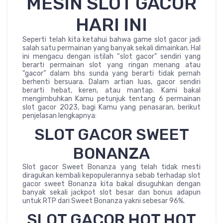
MESIN SLOT GACOR
HARI INI
Seperti telah kita ketahui bahwa game slot gacor jadi
salah satu permainan yang banyak sekali dimainkan. Hal
ini mengacu dengan istilah “slot gacor” sendiri yang
berarti permainan slot yang ringan menang atau
“gacor” dalam bhs sunda yang berarti tidak pernah
berhenti bersuara. Dalam artian luas, gacor sendiri
berarti hebat, keren, atau mantap. Kami bakal
mengimbuhkan Kamu petunjuk tentang 6 permainan
slot gacor 2023, bagi Kamu yang penasaran, berikut
penjelasan lengkapnya:
SLOT GACOR SWEET
BONANZA
Slot gacor Sweet Bonanza yang telah tidak mesti
diragukan kembali kepopulerannya sebab terhadap slot
gacor sweet Bonanza kita bakal disuguhkan dengan
banyak sekali jackpot slot besar dan bonus adapun
untuk RTP dari Sweet Bonanza yakni sebesar 96%.
SLOT GACOR HOT HOT