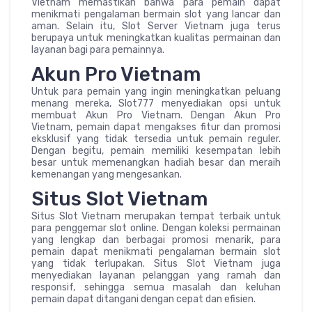
Vietnam memastikan bahwa para pemain dapat
menikmati pengalaman bermain slot yang lancar dan
aman. Selain itu, Slot Server Vietnam juga terus
berupaya untuk meningkatkan kualitas permainan dan
layanan bagi para pemainnya.
Akun Pro Vietnam
Untuk para pemain yang ingin meningkatkan peluang
menang mereka, Slot777 menyediakan opsi untuk
membuat Akun Pro Vietnam. Dengan Akun Pro
Vietnam, pemain dapat mengakses fitur dan promosi
eksklusif yang tidak tersedia untuk pemain reguler.
Dengan begitu, pemain memiliki kesempatan lebih
besar untuk memenangkan hadiah besar dan meraih
kemenangan yang mengesankan.
Situs Slot Vietnam
Situs Slot Vietnam merupakan tempat terbaik untuk
para penggemar slot online. Dengan koleksi permainan
yang lengkap dan berbagai promosi menarik, para
pemain dapat menikmati pengalaman bermain slot
yang tidak terlupakan. Situs Slot Vietnam juga
menyediakan layanan pelanggan yang ramah dan
responsif, sehingga semua masalah dan keluhan
pemain dapat ditangani dengan cepat dan efisien.