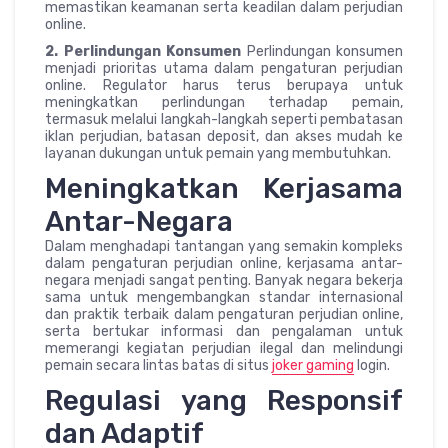
memastikan keamanan serta keadilan dalam perjudian
online.
2. Perlindungan Konsumen
Perlindungan konsumen
menjadi prioritas utama dalam pengaturan perjudian
online. Regulator harus terus berupaya untuk
meningkatkan perlindungan terhadap pemain,
termasuk melalui langkah-langkah seperti pembatasan
iklan perjudian, batasan deposit, dan akses mudah ke
layanan dukungan untuk pemain yang membutuhkan.
Meningkatkan Kerjasama
Antar-Negara
Dalam menghadapi tantangan yang semakin kompleks
dalam pengaturan perjudian online, kerjasama antar-
negara menjadi sangat penting. Banyak negara bekerja
sama untuk mengembangkan standar internasional
dan praktik terbaik dalam pengaturan perjudian online,
serta bertukar informasi dan pengalaman untuk
memerangi kegiatan perjudian ilegal dan melindungi
pemain secara lintas batas di situs
joker gaming
login.
Regulasi yang Responsif
dan Adaptif