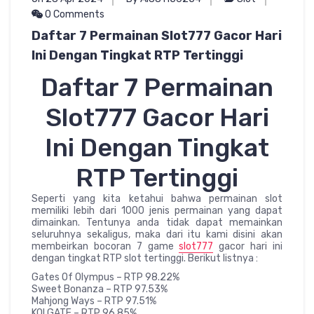
0 Comments
Daftar 7 Permainan Slot777 Gacor Hari
Ini Dengan Tingkat RTP Tertinggi
Daftar 7 Permainan
Slot777 Gacor Hari
Ini Dengan Tingkat
RTP Tertinggi
Seperti yang kita ketahui bahwa permainan slot
memiliki lebih dari 1000 jenis permainan yang dapat
dimainkan. Tentunya anda tidak dapat memainkan
seluruhnya sekaligus, maka dari itu kami disini akan
membeirkan bocoran 7 game
slot777
gacor hari ini
dengan tingkat RTP slot tertinggi. Berikut listnya :
Gates Of Olympus – RTP 98.22%
Sweet Bonanza – RTP 97.53%
Mahjong Ways – RTP 97.51%
KOI GATE – RTP 96.85%