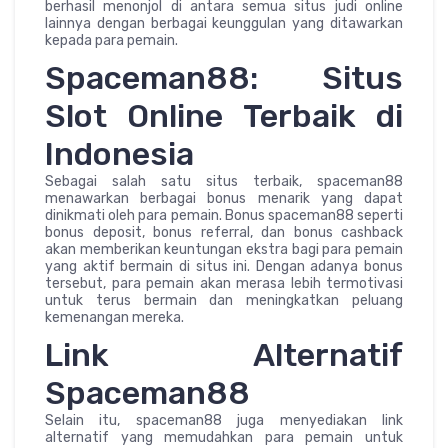
berhasil menonjol di antara semua situs judi online
lainnya dengan berbagai keunggulan yang ditawarkan
kepada para pemain.
Spaceman88: Situs
Slot Online Terbaik di
Indonesia
Sebagai salah satu situs terbaik, spaceman88
menawarkan berbagai bonus menarik yang dapat
dinikmati oleh para pemain. Bonus spaceman88 seperti
bonus deposit, bonus referral, dan bonus cashback
akan memberikan keuntungan ekstra bagi para pemain
yang aktif bermain di situs ini. Dengan adanya bonus
tersebut, para pemain akan merasa lebih termotivasi
untuk terus bermain dan meningkatkan peluang
kemenangan mereka.
Link Alternatif
Spaceman88
Selain itu, spaceman88 juga menyediakan link
alternatif yang memudahkan para pemain untuk