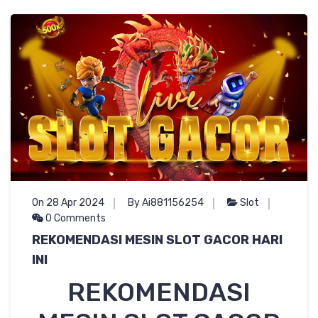
On 28 Apr 2024
By Ai881156254
Slot
0 Comments
REKOMENDASI MESIN SLOT GACOR HARI
INI
REKOMENDASI