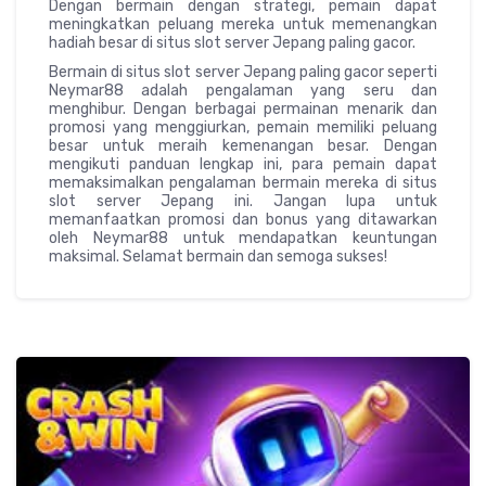
Dengan bermain dengan strategi, pemain dapat
meningkatkan peluang mereka untuk memenangkan
hadiah besar di situs slot server Jepang paling gacor.
Bermain di situs slot server Jepang paling gacor seperti
Neymar88 adalah pengalaman yang seru dan
menghibur. Dengan berbagai permainan menarik dan
promosi yang menggiurkan, pemain memiliki peluang
besar untuk meraih kemenangan besar. Dengan
mengikuti panduan lengkap ini, para pemain dapat
memaksimalkan pengalaman bermain mereka di situs
slot server Jepang ini. Jangan lupa untuk
memanfaatkan promosi dan bonus yang ditawarkan
oleh Neymar88 untuk mendapatkan keuntungan
maksimal. Selamat bermain dan semoga sukses!