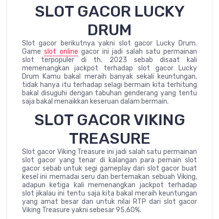
SLOT GACOR LUCKY
DRUM
Slot gacor berikutnya yakni slot gacor Lucky Drum.
Game
slot online
gacor ini jadi salah satu permainan
slot terpopuler di th. 2023 sebab disaat kali
memenangkan jackpot terhadap slot gacor Lucky
Drum Kamu bakal meraih banyak sekali keuntungan,
tidak hanya itu terhadap selagi bermain kita terhitung
bakal disuguhi dengan tabuhan genderang yang tentu
saja bakal menaikkan keseruan dalam bermain.
SLOT GACOR VIKING
TREASURE
Slot gacor Viking Treasure ini jadi salah satu permainan
slot gacor yang tenar di kalangan para pemain slot
gacor sebab untuk segi gameplay dari slot gacor buat
kesel ini memadai seru dan bertemakan sebuah Viking,
adapun ketiga kali memenangkan jackpot terhadap
slot jikalau ini tentu saja kita bakal meraih keuntungan
yang amat besar dan untuk nilai RTP dari slot gacor
Viking Treasure yakni sebesar 95,60%.