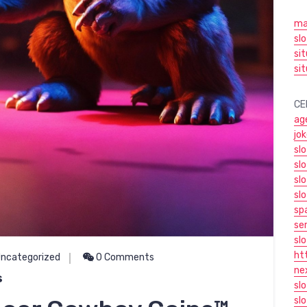
ma
slo
sit
sit
CE
ag
jo
sl
sl
sl
slo
sp
se
slo
ht
ncategorized
0 Comments
ne
s
slo
slo