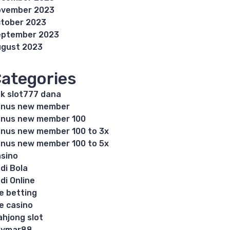
ovember 2023
tober 2023
eptember 2023
gust 2023
ategories
k slot777 dana
onus new member
nus new member 100
nus new member 100 to 3x
nus new member 100 to 5x
sino
di Bola
di Online
ve betting
ve casino
hjong slot
eymar88