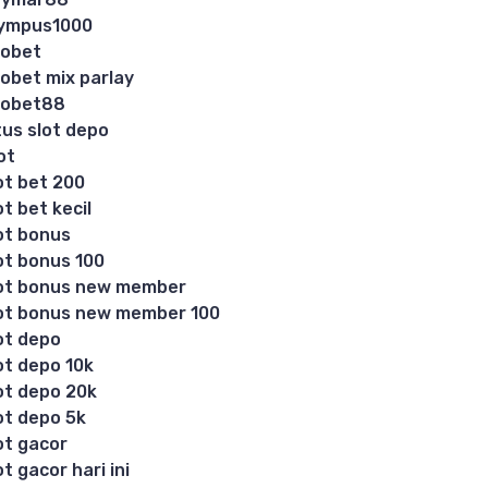
ympus1000
obet
obet mix parlay
bobet88
tus slot depo
ot
ot bet 200
ot bet kecil
ot bonus
ot bonus 100
ot bonus new member
ot bonus new member 100
ot depo
ot depo 10k
ot depo 20k
ot depo 5k
ot gacor
ot gacor hari ini