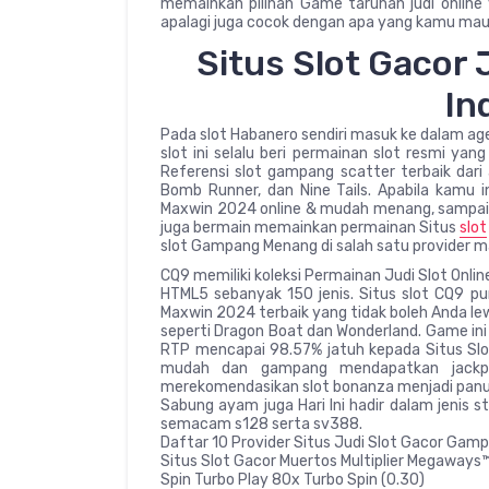
memainkan pilihan Game taruhan judi onli
apalagi juga cocok dengan apa yang kamu mau
Situs Slot Gacor 
In
Pada slot Habanero sendiri masuk ke dalam age
slot ini selalu beri permainan slot resmi ya
Referensi slot gampang scatter terbaik dari a
Bomb Runner, dan Nine Tails. Apabila kamu
Maxwin 2024 online & mudah menang, sampai
juga bermain memainkan permainan Situs
slot
slot Gampang Menang di salah satu provider ma
CQ9 memiliki koleksi Permainan Judi Slot Onl
HTML5 sebanyak 150 jenis. Situs slot CQ9
Maxwin 2024 terbaik yang tidak boleh Anda le
seperti Dragon Boat dan Wonderland. Game ini
RTP mencapai 98.57% jatuh kepada Situs Slo
mudah dan gampang mendapatkan jackpot
merekomendasikan slot bonanza menjadi panu
Sabung ayam juga Hari Ini hadir dalam jenis s
semacam s128 serta sv388.
Daftar 10 Provider Situs Judi Slot Gacor Gam
Situs Slot Gacor Muertos Multiplier Megaways™ 
Spin Turbo Play 80x Turbo Spin (0.30)