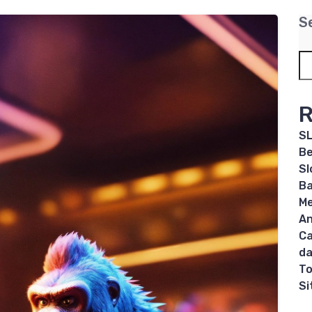
S
R
SL
Be
Sl
Ba
Me
An
Ca
da
To
Si