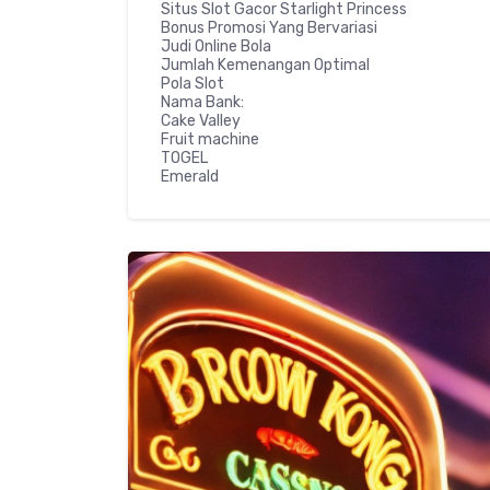
Situs Slot Gacor Starlight Princess
Bonus Promosi Yang Bervariasi
Judi Online Bola
Jumlah Kemenangan Optimal
Pola Slot
Nama Bank:
Cake Valley
Fruit machine
TOGEL
Emerald