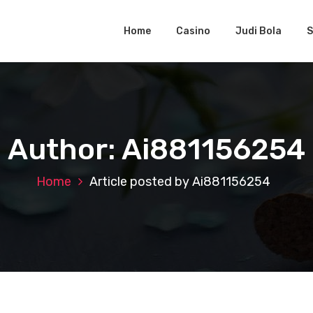
Home
Casino
Judi Bola
S
Author: Ai881156254
Home
Article posted by Ai881156254