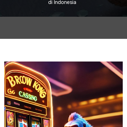
di Indonesia