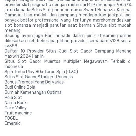
provider slot pragmatic dengan memnilai RTP mencapai 98.57%
jatuh kepada Situs Slot gacor bernama Sweet Bonanza. Karena,
Game ini bisa mudah dan gampang mendapatkan jackpot jadi
banyak bettor professional yang tentunya merekomendasikan
slot bonanza menjadi panutan saat bermain Situs slot mudah
menang.
Sabung ayam juga Hari Ini hadir dalam jenis streaming online
dibesarkan oleh beberapa pilihan provider semacam s128 serta
sv388.
Daftar 10 Provider Situs Judi Slot Gacor Gampang Menang
Maxwin 2024 Hari Ini
Situs Slot Gacor Muertos Multiplier Megaways™ Terbaik di
Indonesia
Spin Turbo Play 80x Turbo Spin (0.30)
Situs Slot Gacor Starlight Princess
Bonus Promosi Yang Bervariasi
Judi Online Bola
Jumlah Kemenangan Optimal
Pola Slot
Nama Bank:
Cake Valley
Fruit machine
TOGEL
Emerald