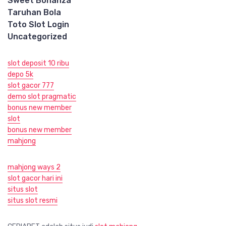
Sweet Bonanza
Taruhan Bola
Toto Slot Login
Uncategorized
slot deposit 10 ribu
depo 5k
slot gacor 777
demo slot pragmatic
bonus new member
slot
bonus new member
mahjong
mahjong ways 2
slot gacor hari ini
situs slot
situs slot resmi