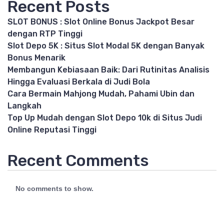
Recent Posts
SLOT BONUS : Slot Online Bonus Jackpot Besar
dengan RTP Tinggi
Slot Depo 5K : Situs Slot Modal 5K dengan Banyak
Bonus Menarik
Membangun Kebiasaan Baik: Dari Rutinitas Analisis
Hingga Evaluasi Berkala di Judi Bola
Cara Bermain Mahjong Mudah, Pahami Ubin dan
Langkah
Top Up Mudah dengan Slot Depo 10k di Situs Judi
Online Reputasi Tinggi
Recent Comments
No comments to show.