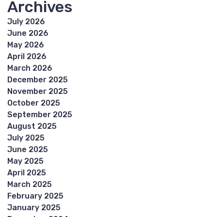
Archives
July 2026
June 2026
May 2026
April 2026
March 2026
December 2025
November 2025
October 2025
September 2025
August 2025
July 2025
June 2025
May 2025
April 2025
March 2025
February 2025
January 2025