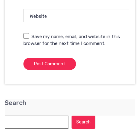
Website
Save my name, email, and website in this
browser for the next time I comment.
Search
Search