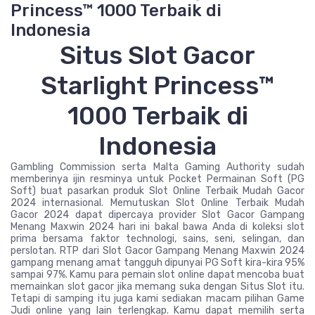
Princess™ 1000 Terbaik di
Indonesia
Situs Slot Gacor
Starlight Princess™
1000 Terbaik di
Indonesia
Gambling Commission serta Malta Gaming Authority sudah
memberinya ijin resminya untuk Pocket Permainan Soft (PG
Soft) buat pasarkan produk Slot Online Terbaik Mudah Gacor
2024 internasional. Memutuskan Slot Online Terbaik Mudah
Gacor 2024 dapat dipercaya provider Slot Gacor Gampang
Menang Maxwin 2024 hari ini bakal bawa Anda di koleksi slot
prima bersama faktor technologi, sains, seni, selingan, dan
perslotan. RTP dari Slot Gacor Gampang Menang Maxwin 2024
gampang menang amat tangguh dipunyai PG Soft kira-kira 95%
sampai 97%. Kamu para pemain slot online dapat mencoba buat
memainkan slot gacor jika memang suka dengan Situs Slot itu.
Tetapi di samping itu juga kami sediakan macam pilihan Game
Judi online yang lain terlengkap. Kamu dapat memilih serta