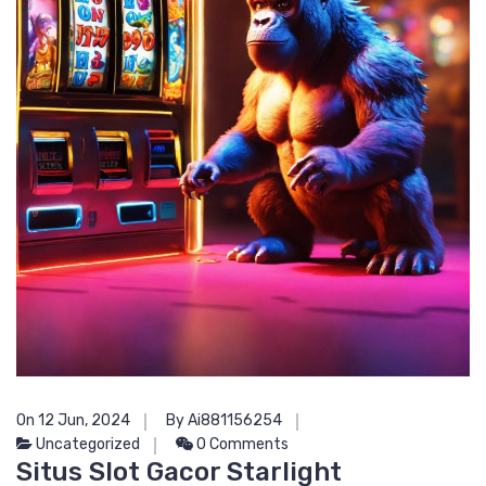
On 12 Jun, 2024
By Ai881156254
Uncategorized
0 Comments
Situs Slot Gacor Starlight