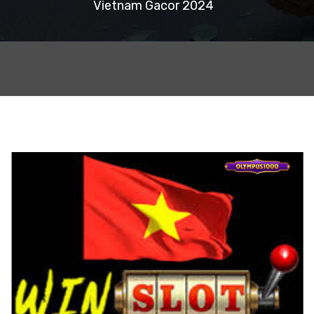
Vietnam Gacor 2024