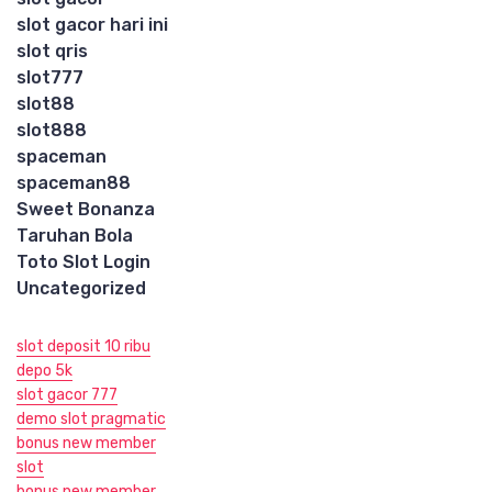
slot gacor hari ini
slot qris
slot777
slot88
slot888
spaceman
spaceman88
Sweet Bonanza
Taruhan Bola
Toto Slot Login
Uncategorized
slot deposit 10 ribu
depo 5k
slot gacor 777
demo slot pragmatic
bonus new member
slot
bonus new member