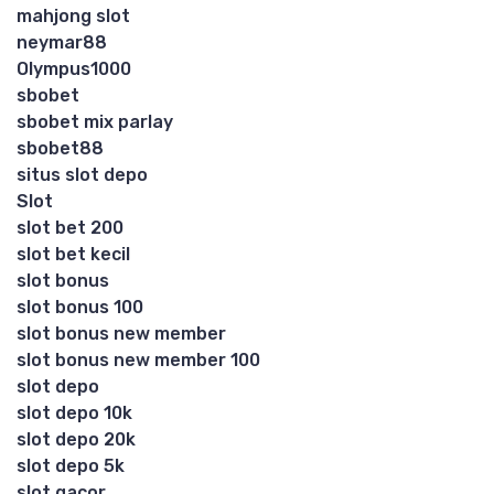
mahjong slot
neymar88
Olympus1000
sbobet
sbobet mix parlay
sbobet88
situs slot depo
Slot
slot bet 200
slot bet kecil
slot bonus
slot bonus 100
slot bonus new member
slot bonus new member 100
slot depo
slot depo 10k
slot depo 20k
slot depo 5k
slot gacor