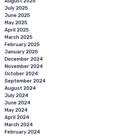
August 2025
July 2025
June 2025
May 2025
April 2025
March 2025
February 2025
January 2025
December 2024
November 2024
October 2024
September 2024
August 2024
July 2024
June 2024
May 2024
April 2024
March 2024
February 2024