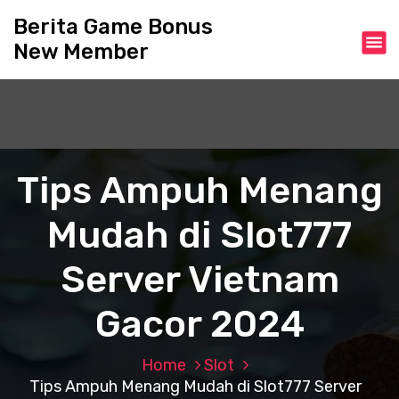
S
Berita Game Bonus
k
New Member
i
p
t
o
c
o
n
Tips Ampuh Menang
t
e
Mudah di Slot777
n
t
Server Vietnam
Gacor 2024
Home
Slot
Tips Ampuh Menang Mudah di Slot777 Server