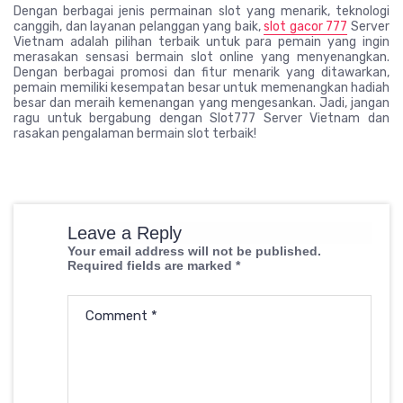
Dengan berbagai jenis permainan slot yang menarik, teknologi
canggih, dan layanan pelanggan yang baik,
slot gacor 777
Server
Vietnam adalah pilihan terbaik untuk para pemain yang ingin
merasakan sensasi bermain slot online yang menyenangkan.
Dengan berbagai promosi dan fitur menarik yang ditawarkan,
pemain memiliki kesempatan besar untuk memenangkan hadiah
besar dan meraih kemenangan yang mengesankan. Jadi, jangan
ragu untuk bergabung dengan Slot777 Server Vietnam dan
rasakan pengalaman bermain slot terbaik!
Leave a Reply
Your email address will not be published.
Required fields are marked
*
Comment
*