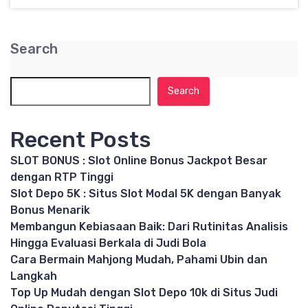
Search
Search
Recent Posts
SLOT BONUS : Slot Online Bonus Jackpot Besar
dengan RTP Tinggi
Slot Depo 5K : Situs Slot Modal 5K dengan Banyak
Bonus Menarik
Membangun Kebiasaan Baik: Dari Rutinitas Analisis
Hingga Evaluasi Berkala di Judi Bola
Cara Bermain Mahjong Mudah, Pahami Ubin dan
Langkah
Top Up Mudah dengan Slot Depo 10k di Situs Judi