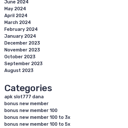
June 2024
May 2024
April 2024
March 2024
February 2024
January 2024
December 2023
November 2023
October 2023
September 2023
August 2023
Categories
apk slot777 dana
bonus new member
bonus new member 100
bonus new member 100 to 3x
bonus new member 100 to 5x