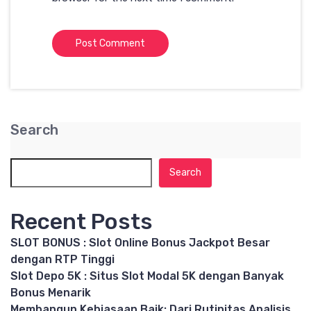
Search
Search
Recent Posts
SLOT BONUS : Slot Online Bonus Jackpot Besar
dengan RTP Tinggi
Slot Depo 5K : Situs Slot Modal 5K dengan Banyak
Bonus Menarik
Membangun Kebiasaan Baik: Dari Rutinitas Analisis