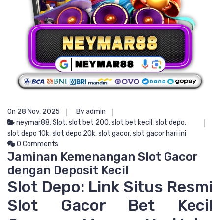
On 28 Nov, 2025
By admin
neymar88
,
Slot
,
slot bet 200
,
slot bet kecil
,
slot depo
,
slot depo 10k
,
slot depo 20k
,
slot gacor
,
slot gacor hari ini
0 Comments
Jaminan Kemenangan Slot Gacor
dengan Deposit Kecil
Slot Depo: Link Situs Resmi
Slot Gacor Bet Kecil