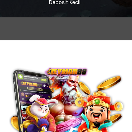
Deposit Kecil