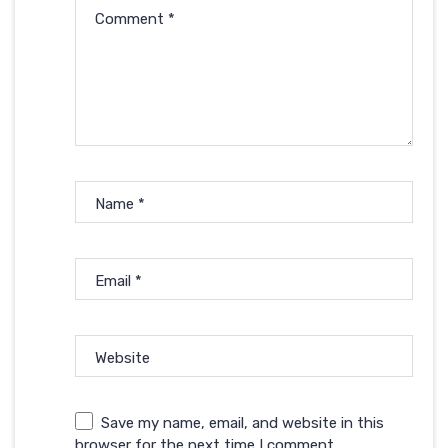
Comment
*
Name
*
Email
*
Website
Save my name, email, and website in this
browser for the next time I comment.