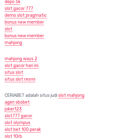
depo 5k
slot gacor 777
demo slot pragmatic
bonus new member
slot
bonus new member
mahjong
mahjong ways 2
slot gacor hari ini
situs slot
situs slot resmi
CERIABET adalah situs judi
slot mahjong
agen sbobet
joker123
slot777 gacor
slot olympus
slot bet 100 perak
slot 10rb