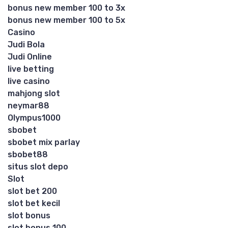
bonus new member 100 to 3x
bonus new member 100 to 5x
Casino
Judi Bola
Judi Online
live betting
live casino
mahjong slot
neymar88
Olympus1000
sbobet
sbobet mix parlay
sbobet88
situs slot depo
Slot
slot bet 200
slot bet kecil
slot bonus
slot bonus 100