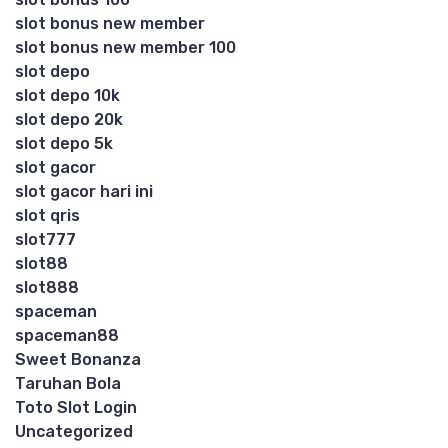
slot bonus new member
slot bonus new member 100
slot depo
slot depo 10k
slot depo 20k
slot depo 5k
slot gacor
slot gacor hari ini
slot qris
slot777
slot88
slot888
spaceman
spaceman88
Sweet Bonanza
Taruhan Bola
Toto Slot Login
Uncategorized