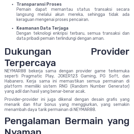
Transparansi Proses
Pemain dapat memantau status transaksi secara
langsung melalui akun mereka, sehingga tidak ada
keraguan mengenai proses pencairan.
Keamanan Data Terjaga
Dengan teknologi enkripsi terbaru, semua transaksi dan
data pribadi pemain terlindungi dengan aman.
Dukungan Provider
Terpercaya
NEYMAR88 bekerja sama dengan provider game terkemuka
seperti Pragmatic Play, JOKER123 Gaming, PG Soft, dan
Habanero. Kerja sama ini memastikan semua permainan di
platform memiliki sistem RNG (Random Number Generator)
yang adil dan hasil yang benar-benar acak.
Provider-provider ini juga dikenal dengan desain grafis yang
menarik dan fitur bonus yang menggiurkan, yang semakin
menambah daya tarik permainan di NEYMAR88.
Pengalaman Bermain yang
Nyaman