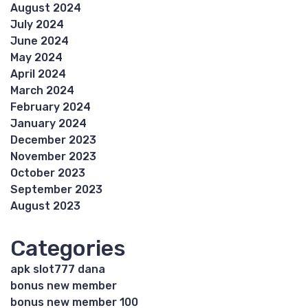
August 2024
July 2024
June 2024
May 2024
April 2024
March 2024
February 2024
January 2024
December 2023
November 2023
October 2023
September 2023
August 2023
Categories
apk slot777 dana
bonus new member
bonus new member 100