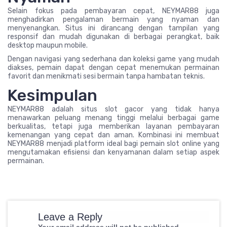
Selain fokus pada pembayaran cepat, NEYMAR88 juga
menghadirkan pengalaman bermain yang nyaman dan
menyenangkan. Situs ini dirancang dengan tampilan yang
responsif dan mudah digunakan di berbagai perangkat, baik
desktop maupun mobile.
Dengan navigasi yang sederhana dan koleksi game yang mudah
diakses, pemain dapat dengan cepat menemukan permainan
favorit dan menikmati sesi bermain tanpa hambatan teknis.
Kesimpulan
NEYMAR88 adalah situs slot gacor yang tidak hanya
menawarkan peluang menang tinggi melalui berbagai game
berkualitas, tetapi juga memberikan layanan pembayaran
kemenangan yang cepat dan aman. Kombinasi ini membuat
NEYMAR88 menjadi platform ideal bagi pemain slot online yang
mengutamakan efisiensi dan kenyamanan dalam setiap aspek
permainan.
Leave a Reply