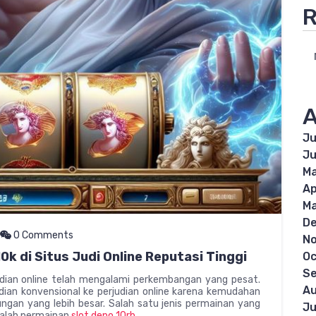
R
A
Ju
Ju
Ma
Ap
Ma
D
0 Comments
N
k di Situs Judi Online Reputasi Tinggi
Oc
S
judian online telah mengalami perkembangan yang pesat.
Au
dian konvensional ke perjudian online karena kemudahan
an yang lebih besar. Salah satu jenis permainan yang
Ju
adalah permainan
slot depo 10rb
.