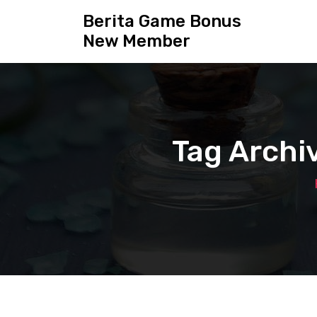
S
Berita Game Bonus
k
New Member
i
p
t
o
c
o
n
Tag Archi
t
e
n
t