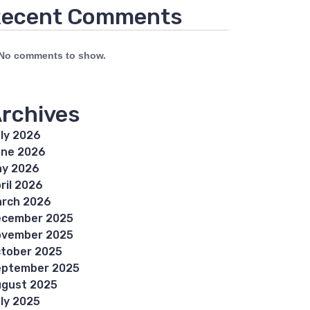
ecent Comments
No comments to show.
rchives
ly 2026
ne 2026
y 2026
ril 2026
rch 2026
ecember 2025
ovember 2025
tober 2025
eptember 2025
gust 2025
ly 2025