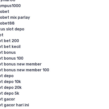
ympus1000
obet
obet mix parlay
bobet88
tus slot depo
ot
ot bet 200
ot bet kecil
ot bonus
ot bonus 100
ot bonus new member
ot bonus new member 100
ot depo
ot depo 10k
ot depo 20k
ot depo 5k
ot gacor
ot gacor hari ini