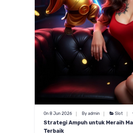
On 8 Jun 2026
By admin
Slot
Strategi Ampuh untuk Meraih Max
Terbaik