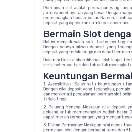
Permainan slot adalah permainan yang sangat
potensi pembayaran yang besar. Dengan hany
memenangkan hadiah besar. Namun, salah sa
deposit yang diperlukan untuk mulai bermain.
Bermain Slot denga
Hal ini menjadi salah satu faktor penting 
Dengan adanya pilihan deposit yang terjang
deposit yang terlalu tinggi dan dapat bermain
Dalam artikel ini, akan dibahas lebih lanjut t
serta beberapa tips dan trik untuk meningkat
Keuntungan Bermain
1. Aksesibilitas: Salah satu keuntungan uta
Dengan nilai deposit yang terjangkau, pemain
dan menikmati pengalaman bermain slot online
terlalu tinggi.
2. Peluang Menang: Meskipun nilai deposit y
peluang untuk memenangkan hadiah besar. D
dapat meraih kemenangan yang menguntungka
3. Pilihan Permainan: Meskipun nilai depositn
permainan slot dengan berbagai tema dan fit