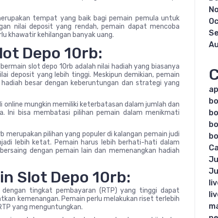
N
a merupakan tempat yang baik bagi pemain pemula untuk
Oc
engan nilai deposit yang rendah, pemain dapat mencoba
S
rlu khawatir kehilangan banyak uang.
Au
lot Depo 10rb:
n bermain slot depo 10rb adalah nilai hadiah yang biasanya
C
ilai deposit yang lebih tinggi. Meskipun demikian, pemain
hadiah besar dengan keberuntungan dan strategi yang
ap
b
di online mungkin memiliki keterbatasan dalam jumlah dan
bo
ia. Ini bisa membatasi pilihan pemain dalam menikmati
bo
rb merupakan pilihan yang populer di kalangan pemain judi
bo
adi lebih ketat. Pemain harus lebih berhati-hati dalam
Ca
 bersaing dengan pemain lain dan memenangkan hadiah
Ju
Ju
in Slot Depo 10rb:
li
lot dengan tingkat pembayaran (RTP) yang tinggi dapat
li
kan kemenangan. Pemain perlu melakukan riset terlebih
ma
n RTP yang menguntungkan.
n