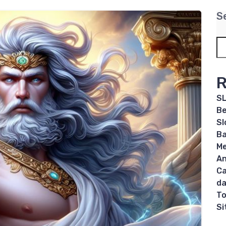
S
R
SL
Be
Sl
Ba
Me
An
Ca
da
To
Si