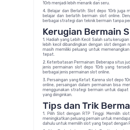
10rb menjadi lebih menarik dan seru.
4. Belajar dan Berlatih: Slot depo 10rb jug
belajar dan berlatih bermain slot online. D
berbagai strategi dan teknik bermain tanpa pe
Kerugian Bermain S
1. Hadiah yang Lebih Kecil: Salah satu kerugia
lebih kecil dibandingkan dengan slot dengan n
masih memiliki peluang untuk memenangkan 
tepat.
2. Keterbatasan Permainan: Beberapa situs ju
jenis permainan slot depo 10rb yang tersed
berbagai jenis permainan slot online.
3. Persaingan yang Ketat: Karena slot depo 10
online, persaingan dalam permainan bisa menj
menggunakan strategi bermain untuk dapat
yang diinginkan.
Tips dan Trik Berma
1. Pilih Slot dengan RTP Tinggi: Memilih s
meningkatkan peluang pemain untuk mendapat
dahulu untuk memilih slot yang tepat denga