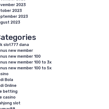
ovember 2023
tober 2023
eptember 2023
gust 2023
ategories
k slot777 dana
onus new member
nus new member 100
nus new member 100 to 3x
nus new member 100 to 5x
sino
di Bola
di Online
ve betting
ve casino
hjong slot
eymar88