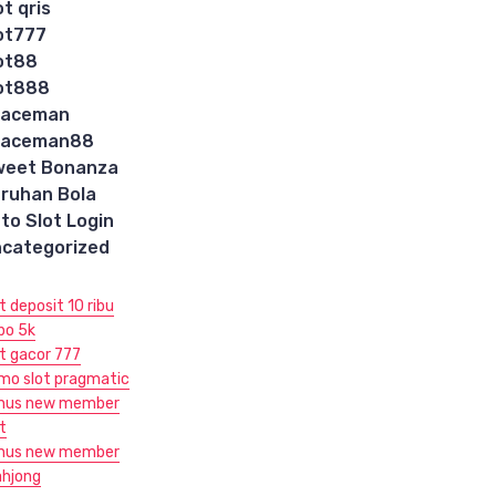
ot qris
ot777
ot88
ot888
paceman
paceman88
weet Bonanza
ruhan Bola
to Slot Login
categorized
t deposit 10 ribu
po 5k
ot gacor 777
mo slot pragmatic
nus new member
t
nus new member
hjong