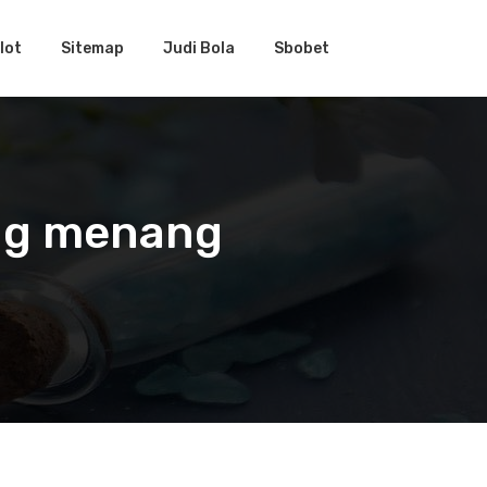
lot
Sitemap
Judi Bola
Sbobet
ang menang