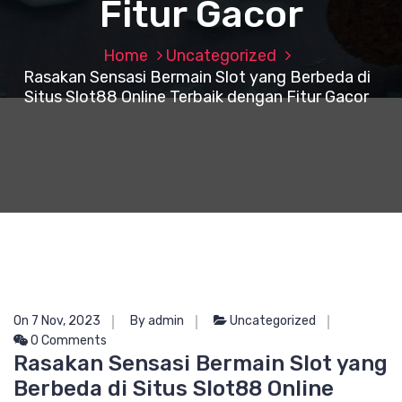
Fitur Gacor
Home
Uncategorized
Rasakan Sensasi Bermain Slot yang Berbeda di
Situs Slot88 Online Terbaik dengan Fitur Gacor
On 7 Nov, 2023
By admin
Uncategorized
0 Comments
Rasakan Sensasi Bermain Slot yang
Berbeda di Situs Slot88 Online