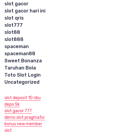
slot gacor
slot gacor hari ini
slot qris
slot777
slot88
slot888
spaceman
spaceman88
Sweet Bonanza
Taruhan Bola
Toto Slot Login
Uncategorized
slot deposit 10 ribu
depo 5k
slot gacor 777
demo slot pragmatic
bonus new member
slot