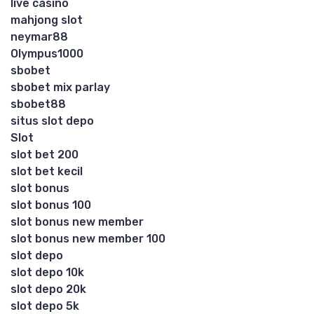
live casino
mahjong slot
neymar88
Olympus1000
sbobet
sbobet mix parlay
sbobet88
situs slot depo
Slot
slot bet 200
slot bet kecil
slot bonus
slot bonus 100
slot bonus new member
slot bonus new member 100
slot depo
slot depo 10k
slot depo 20k
slot depo 5k