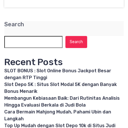
Search
Search
Recent Posts
SLOT BONUS : Slot Online Bonus Jackpot Besar
dengan RTP Tinggi
Slot Depo 5K : Situs Slot Modal 5K dengan Banyak
Bonus Menarik
Membangun Kebiasaan Baik: Dari Rutinitas Analisis
Hingga Evaluasi Berkala di Judi Bola
Cara Bermain Mahjong Mudah, Pahami Ubin dan
Langkah
Top Up Mudah dengan Slot Depo 10k di Situs Judi