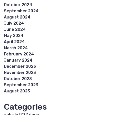
October 2024
September 2024
August 2024
July 2024
June 2024
May 2024
April 2024
March 2024
February 2024
January 2024
December 2023
November 2023
October 2023
September 2023
August 2023
Categories
apk slot777 dana