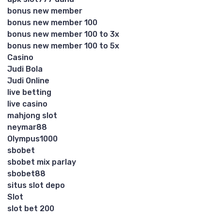
bonus new member
bonus new member 100
bonus new member 100 to 3x
bonus new member 100 to 5x
Casino
Judi Bola
Judi Online
live betting
live casino
mahjong slot
neymar88
Olympus1000
sbobet
sbobet mix parlay
sbobet88
situs slot depo
Slot
slot bet 200