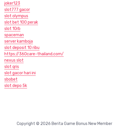
joker123
slot777 gacor
slot olympus
slot bet 100 perak
slot 10rb
spaceman
server kamboja
slot deposit 10 ribu
https://360care-thailand.com/
nexus slot
slot qris
slot gacor hari ini
sbobet
slot depo 5k
Copyright © 2026 Berita Game Bonus New Member