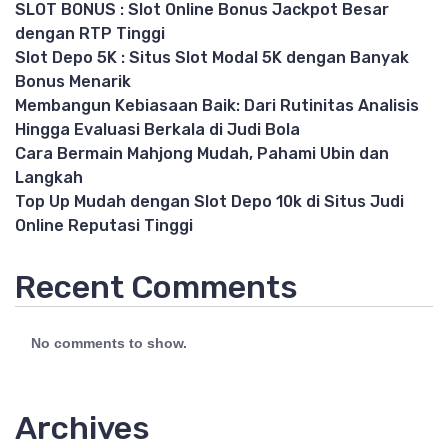
SLOT BONUS : Slot Online Bonus Jackpot Besar
dengan RTP Tinggi
Slot Depo 5K : Situs Slot Modal 5K dengan Banyak
Bonus Menarik
Membangun Kebiasaan Baik: Dari Rutinitas Analisis
Hingga Evaluasi Berkala di Judi Bola
Cara Bermain Mahjong Mudah, Pahami Ubin dan
Langkah
Top Up Mudah dengan Slot Depo 10k di Situs Judi
Online Reputasi Tinggi
Recent Comments
No comments to show.
Archives