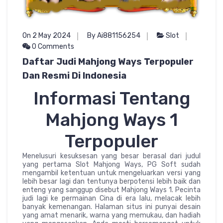
On 2 May 2024
By Ai881156254
Slot
0 Comments
Daftar Judi Mahjong Ways Terpopuler
Dan Resmi Di Indonesia
Informasi Tentang
Mahjong Ways 1
Terpopuler
Menelusuri kesuksesan yang besar berasal dari judul
yang pertama Slot Mahjong Ways, PG Soft sudah
mengambil ketentuan untuk mengeluarkan versi yang
lebih besar lagi dan tentunya berpotensi lebih baik dan
enteng yang sanggup disebut Mahjong Ways 1. Pecinta
judi lagi ke permainan Cina di era lalu, melacak lebih
banyak kemenangan. Halaman situs ini punyai desain
yang amat menarik, warna yang memukau, dan hadiah