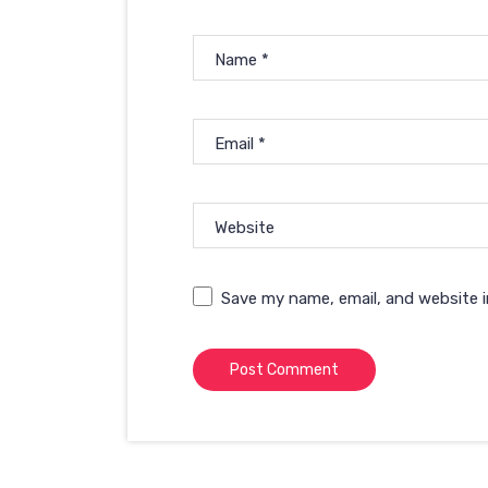
Name
*
Email
*
Website
Save my name, email, and website i