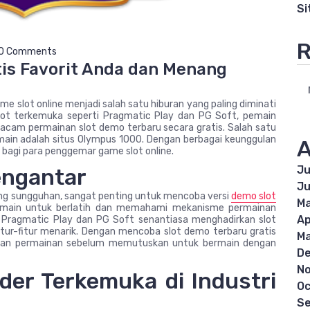
Si
R
0 Comments
tis Favorit Anda dan Menang
me slot online menjadi salah satu hiburan yang paling diminati
lot terkemuka seperti Pragmatic Play dan PG Soft, pemain
cam permainan slot demo terbaru secara gratis. Salah satu
main adalah situs Olympus 1000. Dengan berbagai keunggulan
A
at bagi para penggemar game slot online.
Ju
engantar
Ju
ng sungguhan, sangat penting untuk mencoba versi
demo slot
Ma
emain untuk berlatih dan memahami mekanisme permainan
Ap
i Pragmatic Play dan PG Soft senantiasa menghadirkan slot
ur-fitur menarik. Dengan mencoba slot demo terbaru gratis
Ma
lihan permainan sebelum memutuskan untuk bermain dengan
D
N
ider Terkemuka di Industri
Oc
S