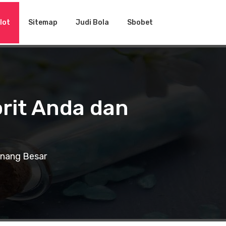
lot
Sitemap
Judi Bola
Sbobet
orit Anda dan
enang Besar