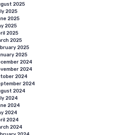
gust 2025
ly 2025
ne 2025
y 2025
ril 2025
rch 2025
bruary 2025
nuary 2025
ecember 2024
ovember 2024
tober 2024
eptember 2024
gust 2024
ly 2024
ne 2024
y 2024
ril 2024
rch 2024
bruary 2024