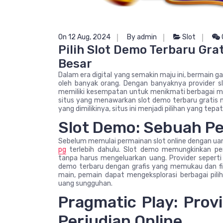
On 12 Aug, 2024
By admin
Slot
Pilih Slot Demo Terbaru Gra
Besar
Dalam era digital yang semakin maju ini, bermain ga
oleh banyak orang. Dengan banyaknya provider s
memiliki kesempatan untuk menikmati berbagai ma
situs yang menawarkan slot demo terbaru gratis 
yang dimilikinya, situs ini menjadi pilihan yang tep
Slot Demo: Sebuah P
Sebelum memulai permainan slot online dengan ua
pg
terlebih dahulu. Slot demo memungkinkan p
tanpa harus mengeluarkan uang. Provider sepert
demo terbaru dengan grafis yang memukau dan fit
main, pemain dapat mengeksplorasi berbagai pi
uang sungguhan.
Pragmatic Play: Prov
Perjudian Online