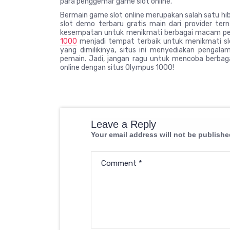
para penggemar game slot online.
Bermain game slot online merupakan salah satu 
slot demo terbaru gratis main dari provider te
kesempatan untuk menikmati berbagai macam per
1000
menjadi tempat terbaik untuk menikmati sl
yang dimilikinya, situs ini menyediakan penga
pemain. Jadi, jangan ragu untuk mencoba berbagai
online dengan situs Olympus 1000!
Leave a Reply
Your email address will not be publishe
Comment
*