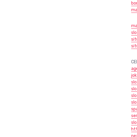
bo
ma
ma
slo
sit
sit
CE
ag
jo
sl
sl
sl
slo
sp
se
slo
ht
ne