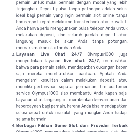
pemain untuk mulai bermain dengan modal yang lebih
terjangkau. Deposit pulsa tanpa potongan adalah solusi
ideal bagi pemain yang ingin bermain slot online tanpa
harus repot-repot melakukan transfer bank atau e-wallet.
Anda hanya perlu menggunakan pulsa telepon Anda untuk
melakukan deposit, dan seluruh jumlah deposit akan
langsung masuk ke akun Anda tanpa potongan,
memaksimalkan nilai taruhan Anda.
Layanan Live Chat 24/7
Olympus1000 juga
menyediakan layanan
live chat 24/7
, memastikan
bahwa para pemain selalu mendapatkan dukungan kapan
saja mereka membutuhkan bantuan. Apakah Anda
mengalami kesulitan dalam melakukan deposit, atau
memiliki pertanyaan seputar permainan, tim customer
service Olympus1000 siap membantu Anda kapan saja.
Layanan chat langsung ini memberikan kenyamanan dan
kepercayaan bagi pemain, karena Anda bisa mendapatkan
solusi cepat untuk masalah yang mungkin Anda hadapi
selama bermain.
Berbagai Pilihan Game Slot dari Provider Terbaik