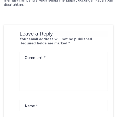
memastikan bahwa Anda selalu mendapat dukungan kapan pun
dibutuhkan.
Leave a Reply
Your email address will not be published.
Required fields are marked
*
Comment
*
Name
*