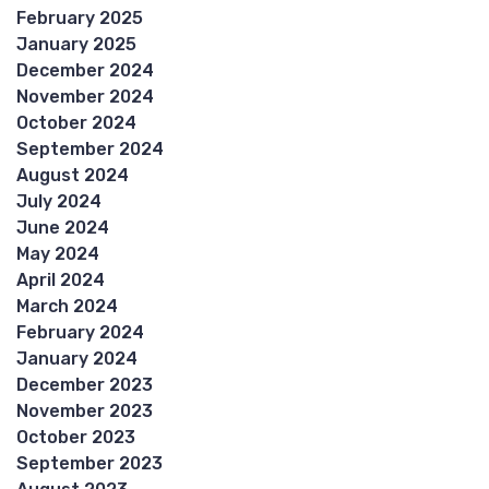
February 2025
January 2025
December 2024
November 2024
October 2024
September 2024
August 2024
July 2024
June 2024
May 2024
April 2024
March 2024
February 2024
January 2024
December 2023
November 2023
October 2023
September 2023