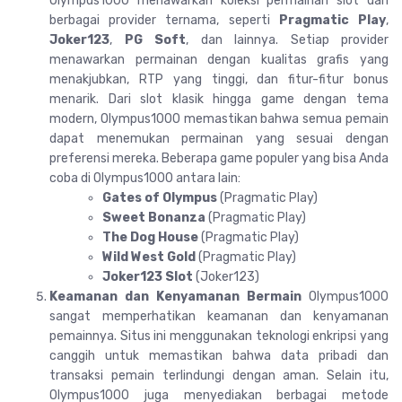
Olympus1000 menawarkan koleksi permainan slot dari
berbagai provider ternama, seperti
Pragmatic Play
,
Joker123
,
PG Soft
, dan lainnya. Setiap provider
menawarkan permainan dengan kualitas grafis yang
menakjubkan, RTP yang tinggi, dan fitur-fitur bonus
menarik. Dari slot klasik hingga game dengan tema
modern, Olympus1000 memastikan bahwa semua pemain
dapat menemukan permainan yang sesuai dengan
preferensi mereka. Beberapa game populer yang bisa Anda
coba di Olympus1000 antara lain:
Gates of Olympus
(Pragmatic Play)
Sweet Bonanza
(Pragmatic Play)
The Dog House
(Pragmatic Play)
Wild West Gold
(Pragmatic Play)
Joker123 Slot
(Joker123)
Keamanan dan Kenyamanan Bermain
Olympus1000
sangat memperhatikan keamanan dan kenyamanan
pemainnya. Situs ini menggunakan teknologi enkripsi yang
canggih untuk memastikan bahwa data pribadi dan
transaksi pemain terlindungi dengan aman. Selain itu,
Olympus1000 juga menyediakan berbagai metode