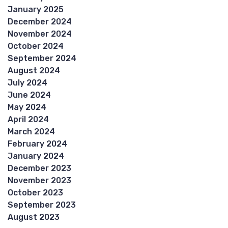
January 2025
December 2024
November 2024
October 2024
September 2024
August 2024
July 2024
June 2024
May 2024
April 2024
March 2024
February 2024
January 2024
December 2023
November 2023
October 2023
September 2023
August 2023