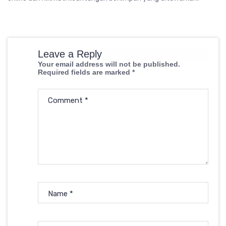
Leave a Reply
Your email address will not be published.
Required fields are marked
*
Comment
*
Name
*