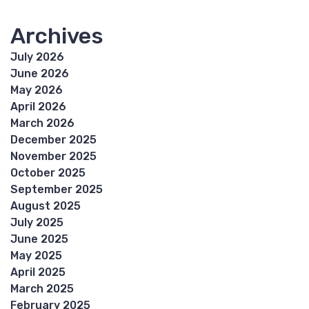
Archives
July 2026
June 2026
May 2026
April 2026
March 2026
December 2025
November 2025
October 2025
September 2025
August 2025
July 2025
June 2025
May 2025
April 2025
March 2025
February 2025