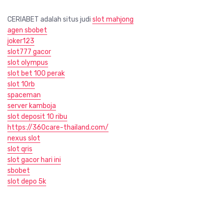
CERIABET adalah situs judi
slot mahjong
agen sbobet
joker123
slot777 gacor
slot olympus
slot bet 100 perak
slot 10rb
spaceman
server kamboja
slot deposit 10 ribu
https://360care-thailand.com/
nexus slot
slot qris
slot gacor hari ini
sbobet
slot depo 5k