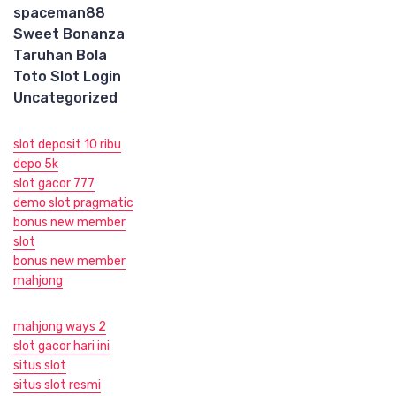
spaceman88
Sweet Bonanza
Taruhan Bola
Toto Slot Login
Uncategorized
slot deposit 10 ribu
depo 5k
slot gacor 777
demo slot pragmatic
bonus new member
slot
bonus new member
mahjong
mahjong ways 2
slot gacor hari ini
situs slot
situs slot resmi