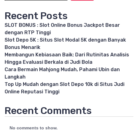
Recent Posts
SLOT BONUS : Slot Online Bonus Jackpot Besar
dengan RTP Tinggi
Slot Depo 5K : Situs Slot Modal 5K dengan Banyak
Bonus Menarik
Membangun Kebiasaan Baik: Dari Rutinitas Analisis
Hingga Evaluasi Berkala di Judi Bola
Cara Bermain Mahjong Mudah, Pahami Ubin dan
Langkah
Top Up Mudah dengan Slot Depo 10k di Situs Judi
Online Reputasi Tinggi
Recent Comments
No comments to show.