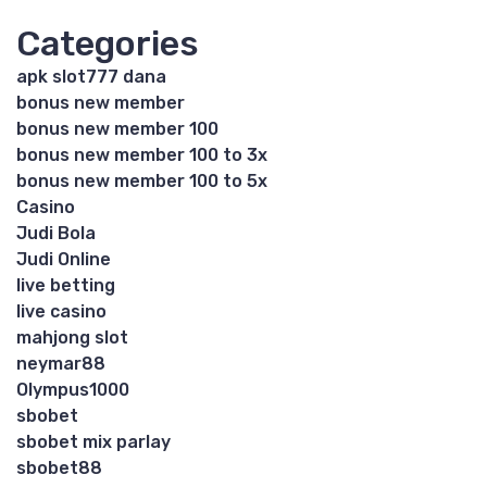
Categories
apk slot777 dana
bonus new member
bonus new member 100
bonus new member 100 to 3x
bonus new member 100 to 5x
Casino
Judi Bola
Judi Online
live betting
live casino
mahjong slot
neymar88
Olympus1000
sbobet
sbobet mix parlay
sbobet88