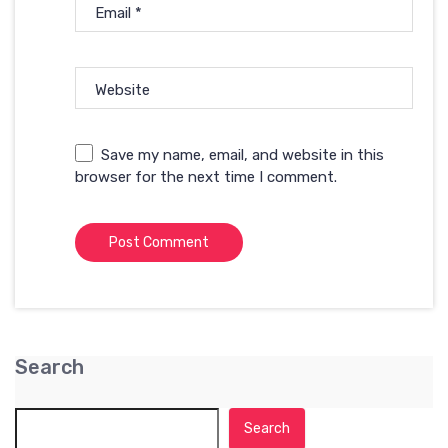
Email
*
Website
Save my name, email, and website in this
browser for the next time I comment.
Search
Search