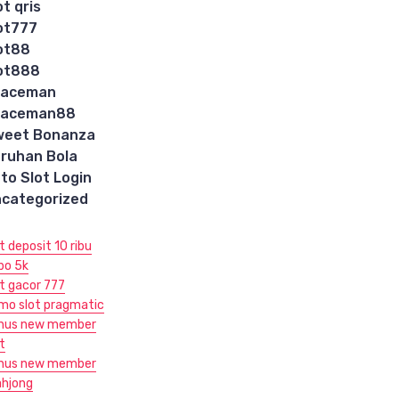
ot qris
ot777
ot88
ot888
paceman
paceman88
weet Bonanza
ruhan Bola
to Slot Login
categorized
t deposit 10 ribu
po 5k
ot gacor 777
mo slot pragmatic
nus new member
t
nus new member
hjong