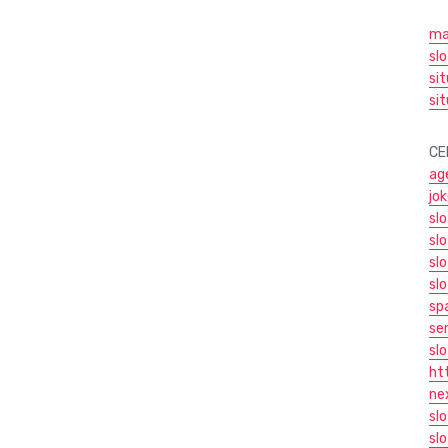
ma
slo
sit
sit
CE
ag
jo
sl
sl
sl
slo
sp
se
slo
ht
ne
slo
slo