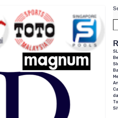
S
R
SL
Be
Sl
Ba
Me
An
Ca
da
To
Si