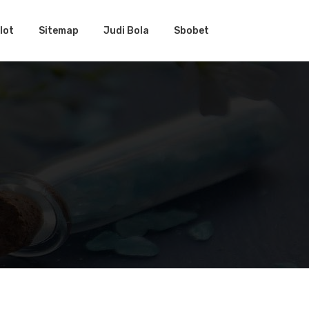
lot
Sitemap
Judi Bola
Sbobet