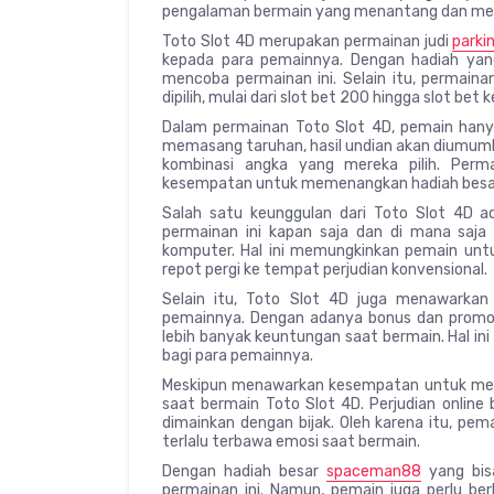
pengalaman bermain yang menantang dan men
Toto Slot 4D merupakan permainan judi
parki
kepada para pemainnya. Dengan hadiah yang
mencoba permainan ini. Selain itu, permaina
dipilih, mulai dari slot bet 200 hingga slot bet ke
Dalam permainan Toto Slot 4D, pemain hanya
memasang taruhan, hasil undian akan diumum
kombinasi angka yang mereka pilih. Per
kesempatan untuk memenangkan hadiah besa
Salah satu keunggulan dari Toto Slot 4D
permainan ini kapan saja dan di mana saja 
komputer. Hal ini memungkinkan pemain unt
repot pergi ke tempat perjudian konvensional.
Selain itu, Toto Slot 4D juga menawarkan
pemainnya. Dengan adanya bonus dan promos
lebih banyak keuntungan saat bermain. Hal i
bagi para pemainnya.
Meskipun menawarkan kesempatan untuk meme
saat bermain Toto Slot 4D. Perjudian online 
dimainkan dengan bijak. Oleh karena itu, pe
terlalu terbawa emosi saat bermain.
Dengan hadiah besar
spaceman88
yang bis
permainan ini. Namun, pemain juga perlu ber