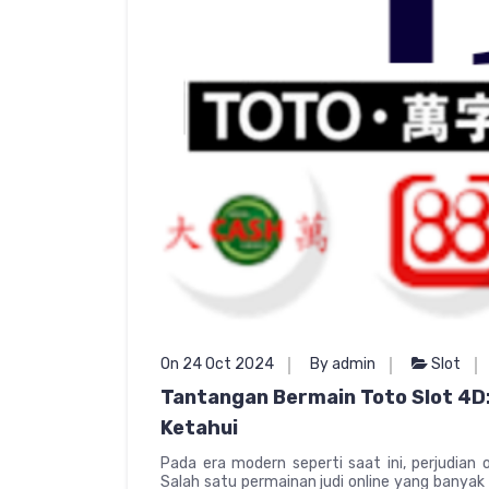
On 24 Oct 2024
By admin
Slot
Tantangan Bermain Toto Slot 4D:
Ketahui
Pada era modern seperti saat ini, perjudian 
Salah satu permainan judi online yang banyak