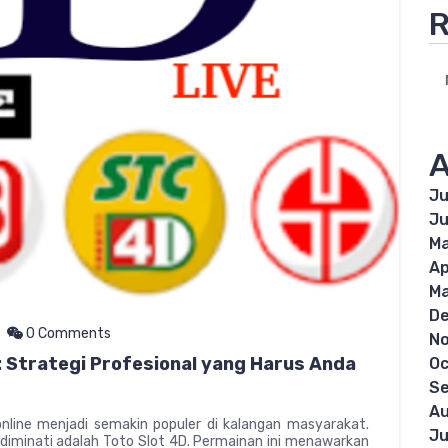
R
A
Ju
Ju
Ma
Ap
Ma
D
0 Comments
N
 Strategi Profesional yang Harus Anda
Oc
S
Au
online menjadi semakin populer di kalangan masyarakat.
Ju
 diminati adalah Toto Slot 4D. Permainan ini menawarkan