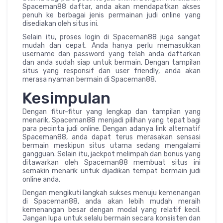
Spaceman88 daftar, anda akan mendapatkan akses
penuh ke berbagai jenis permainan judi online yang
disediakan oleh situs ini.
Selain itu, proses login di Spaceman88 juga sangat
mudah dan cepat. Anda hanya perlu memasukkan
username dan password yang telah anda daftarkan
dan anda sudah siap untuk bermain. Dengan tampilan
situs yang responsif dan user friendly, anda akan
merasa nyaman bermain di Spaceman88.
Kesimpulan
Dengan fitur-fitur yang lengkap dan tampilan yang
menarik, Spaceman88 menjadi pilihan yang tepat bagi
para pecinta judi online. Dengan adanya link alternatif
Spaceman88, anda dapat terus merasakan sensasi
bermain meskipun situs utama sedang mengalami
gangguan. Selain itu, jackpot melimpah dan bonus yang
ditawarkan oleh Spaceman88 membuat situs ini
semakin menarik untuk dijadikan tempat bermain judi
online anda.
Dengan mengikuti langkah sukses menuju kemenangan
di Spaceman88, anda akan lebih mudah meraih
kemenangan besar dengan modal yang relatif kecil.
Jangan lupa untuk selalu bermain secara konsisten dan