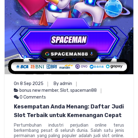
On 8 Sep 2025
By admin
bonus new member
,
Slot
,
spaceman88
0 Comments
Kesempatan Anda Menang: Daftar Judi
Slot Terbaik untuk Kemenangan Cepat
Pertumbuhan industri perjudian online terus
berkembang pesat di seluruh dunia. Salah satu jenis
permainan yang paling populer adalah judi slot online.