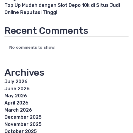
Top Up Mudah dengan Slot Depo 10k di Situs Judi
Online Reputasi Tinggi
Recent Comments
No comments to show.
Archives
July 2026
June 2026
May 2026
April 2026
March 2026
December 2025
November 2025
October 2025