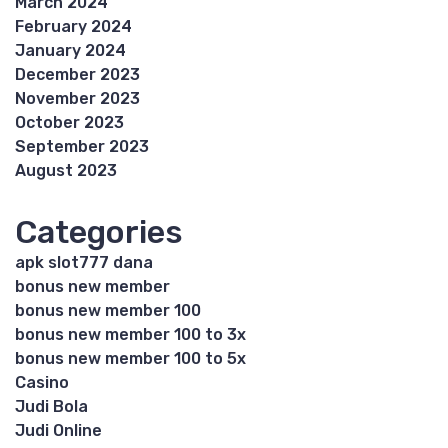
March 2024
February 2024
January 2024
December 2023
November 2023
October 2023
September 2023
August 2023
Categories
apk slot777 dana
bonus new member
bonus new member 100
bonus new member 100 to 3x
bonus new member 100 to 5x
Casino
Judi Bola
Judi Online