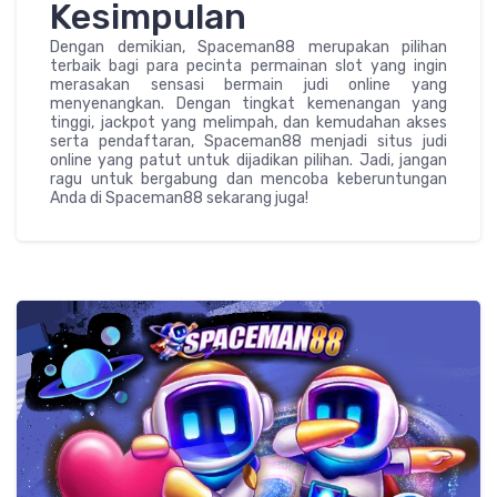
Kesimpulan
Dengan demikian, Spaceman88 merupakan pilihan
terbaik bagi para pecinta permainan slot yang ingin
merasakan sensasi bermain judi online yang
menyenangkan. Dengan tingkat kemenangan yang
tinggi, jackpot yang melimpah, dan kemudahan akses
serta pendaftaran, Spaceman88 menjadi situs judi
online yang patut untuk dijadikan pilihan. Jadi, jangan
ragu untuk bergabung dan mencoba keberuntungan
Anda di Spaceman88 sekarang juga!