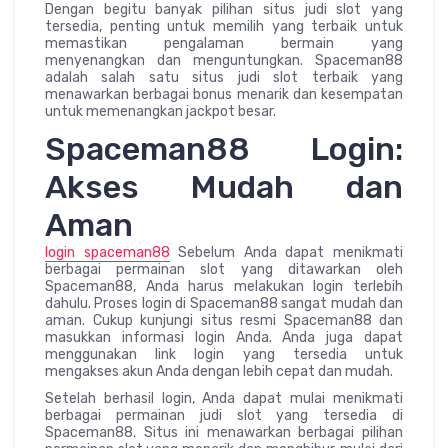
Dengan begitu banyak pilihan situs judi slot yang
tersedia, penting untuk memilih yang terbaik untuk
memastikan pengalaman bermain yang
menyenangkan dan menguntungkan. Spaceman88
adalah salah satu situs judi slot terbaik yang
menawarkan berbagai bonus menarik dan kesempatan
untuk memenangkan jackpot besar.
Spaceman88 Login:
Akses Mudah dan
Aman
login spaceman88
Sebelum Anda dapat menikmati
berbagai permainan slot yang ditawarkan oleh
Spaceman88, Anda harus melakukan login terlebih
dahulu. Proses login di Spaceman88 sangat mudah dan
aman. Cukup kunjungi situs resmi Spaceman88 dan
masukkan informasi login Anda. Anda juga dapat
menggunakan link login yang tersedia untuk
mengakses akun Anda dengan lebih cepat dan mudah.
Setelah berhasil login, Anda dapat mulai menikmati
berbagai permainan judi slot yang tersedia di
Spaceman88. Situs ini menawarkan berbagai pilihan