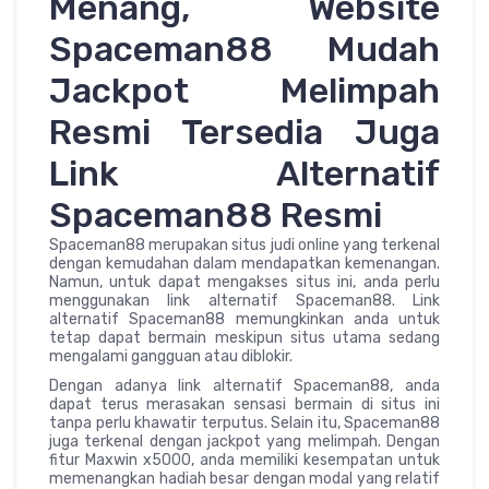
Menang, Website
Spaceman88 Mudah
Jackpot Melimpah
Resmi Tersedia Juga
Link Alternatif
Spaceman88 Resmi
Spaceman88 merupakan situs judi online yang terkenal
dengan kemudahan dalam mendapatkan kemenangan.
Namun, untuk dapat mengakses situs ini, anda perlu
menggunakan link alternatif Spaceman88. Link
alternatif Spaceman88 memungkinkan anda untuk
tetap dapat bermain meskipun situs utama sedang
mengalami gangguan atau diblokir.
Dengan adanya link alternatif Spaceman88, anda
dapat terus merasakan sensasi bermain di situs ini
tanpa perlu khawatir terputus. Selain itu, Spaceman88
juga terkenal dengan jackpot yang melimpah. Dengan
fitur Maxwin x5000, anda memiliki kesempatan untuk
memenangkan hadiah besar dengan modal yang relatif