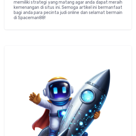
memiliki strategi yang matang agar anda dapat meraih
kemenangan di situs ini. Semoga artikel ini bermanfaat
bagi anda para pecinta judi online dan selamat bermain
di Spaceman88!