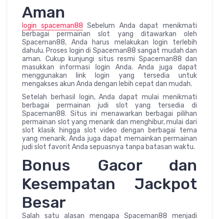
Aman
login spaceman88
Sebelum Anda dapat menikmati
berbagai permainan slot yang ditawarkan oleh
Spaceman88, Anda harus melakukan login terlebih
dahulu. Proses login di Spaceman88 sangat mudah dan
aman. Cukup kunjungi situs resmi Spaceman88 dan
masukkan informasi login Anda. Anda juga dapat
menggunakan link login yang tersedia untuk
mengakses akun Anda dengan lebih cepat dan mudah.
Setelah berhasil login, Anda dapat mulai menikmati
berbagai permainan judi slot yang tersedia di
Spaceman88. Situs ini menawarkan berbagai pilihan
permainan slot yang menarik dan menghibur, mulai dari
slot klasik hingga slot video dengan berbagai tema
yang menarik. Anda juga dapat memainkan permainan
judi slot favorit Anda sepuasnya tanpa batasan waktu.
Bonus Gacor dan
Kesempatan Jackpot
Besar
Salah satu alasan mengapa Spaceman88 menjadi