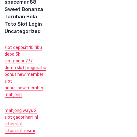
spaceman88
Sweet Bonanza
Taruhan Bola
Toto Slot Login
Uncategorized
slot deposit 10 ribu
depo 5k
slot gacor 777
demo slot pragmatic
bonus new member
slot
bonus new member
mahjong
mahjong ways 2
slot gacor hari ini
situs slot
situs slot resmi