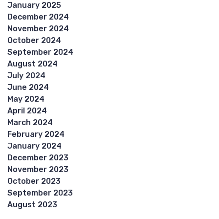
January 2025
December 2024
November 2024
October 2024
September 2024
August 2024
July 2024
June 2024
May 2024
April 2024
March 2024
February 2024
January 2024
December 2023
November 2023
October 2023
September 2023
August 2023