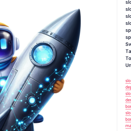
sl
sl
sl
sl
s
s
S
Ta
To
Un
slo
de
sl
de
bo
slo
bo
ma