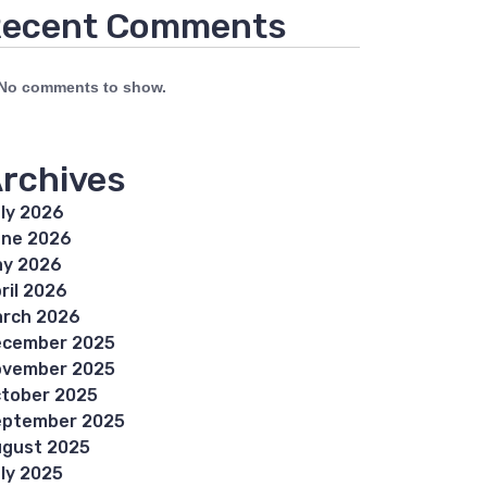
ecent Comments
No comments to show.
rchives
ly 2026
ne 2026
y 2026
ril 2026
rch 2026
ecember 2025
ovember 2025
tober 2025
eptember 2025
gust 2025
ly 2025