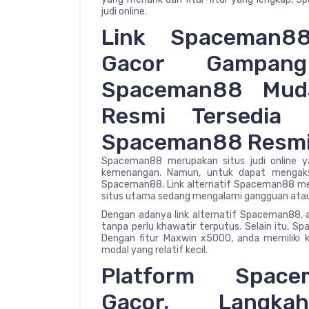
judi online.
Link Spaceman8
Gacor Gampang
Spaceman88 Mud
Resmi Tersedia 
Spaceman88 Resm
Spaceman88 merupakan situs judi online 
kemenangan. Namun, untuk dapat mengakses
Spaceman88. Link alternatif Spaceman88 m
situs utama sedang mengalami gangguan atau d
Dengan adanya link alternatif Spaceman88, a
tanpa perlu khawatir terputus. Selain itu, 
Dengan fitur Maxwin x5000, anda memilik
modal yang relatif kecil.
Platform Spac
Gacor, Langk