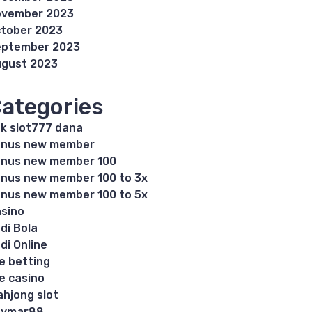
ovember 2023
tober 2023
eptember 2023
gust 2023
ategories
k slot777 dana
onus new member
nus new member 100
nus new member 100 to 3x
nus new member 100 to 5x
sino
di Bola
di Online
ve betting
ve casino
hjong slot
eymar88