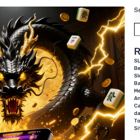
S
R
SL
Be
Sl
Ba
Me
An
Ca
da
To
Si