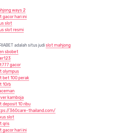
hjong ways 2
t gacor hari ini
us slot
us slot resmi
RIABET adalah situs judi
slot mahjong
en sbobet
ker123
ot777 gacor
ot olympus
ot bet 100 perak
t 10rb
aceman
rver kamboja
t deposit 10 ribu
tps://360care-thailand.com/
xus slot
t qris
t gacor hari ini