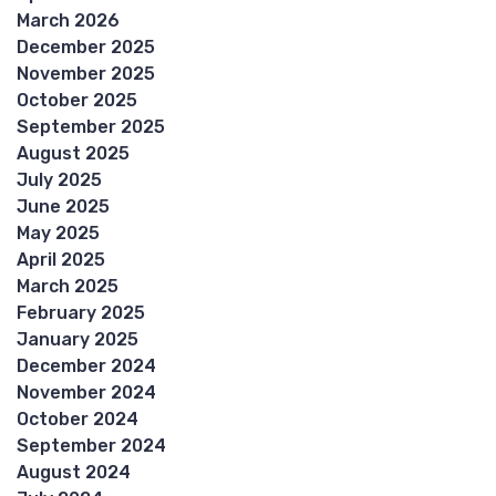
March 2026
December 2025
November 2025
October 2025
September 2025
August 2025
July 2025
June 2025
May 2025
April 2025
March 2025
February 2025
January 2025
December 2024
November 2024
October 2024
September 2024
August 2024