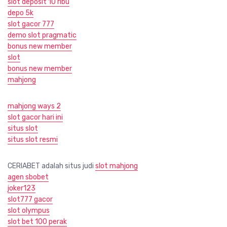
slot deposit 10 ribu
depo 5k
slot gacor 777
demo slot pragmatic
bonus new member
slot
bonus new member
mahjong
mahjong ways 2
slot gacor hari ini
situs slot
situs slot resmi
CERIABET adalah situs judi
slot mahjong
agen sbobet
joker123
slot777 gacor
slot olympus
slot bet 100 perak