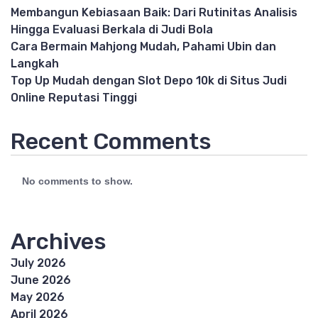
Membangun Kebiasaan Baik: Dari Rutinitas Analisis
Hingga Evaluasi Berkala di Judi Bola
Cara Bermain Mahjong Mudah, Pahami Ubin dan
Langkah
Top Up Mudah dengan Slot Depo 10k di Situs Judi
Online Reputasi Tinggi
Recent Comments
No comments to show.
Archives
July 2026
June 2026
May 2026
April 2026