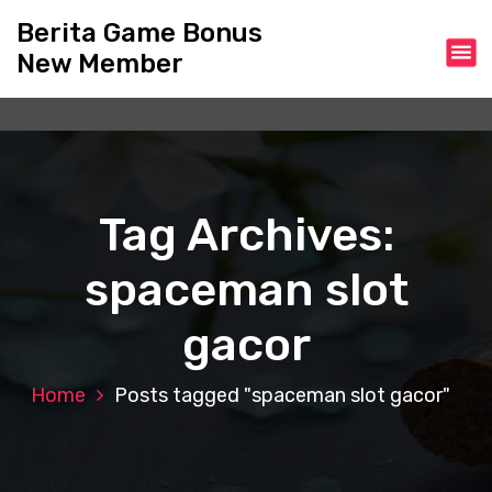
S
Berita Game Bonus
k
New Member
i
p
t
o
c
o
n
Tag Archives:
t
e
spaceman slot
n
t
gacor
Home
Posts tagged "spaceman slot gacor"