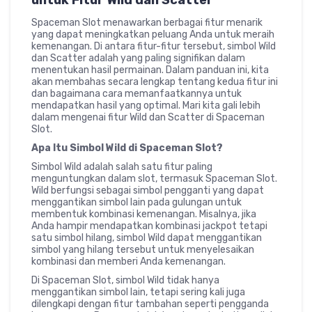
Spaceman Slot menawarkan berbagai fitur menarik
yang dapat meningkatkan peluang Anda untuk meraih
kemenangan. Di antara fitur-fitur tersebut, simbol Wild
dan Scatter adalah yang paling signifikan dalam
menentukan hasil permainan. Dalam panduan ini, kita
akan membahas secara lengkap tentang kedua fitur ini
dan bagaimana cara memanfaatkannya untuk
mendapatkan hasil yang optimal. Mari kita gali lebih
dalam mengenai fitur Wild dan Scatter di Spaceman
Slot.
Apa Itu Simbol Wild di Spaceman Slot?
Simbol Wild adalah salah satu fitur paling
menguntungkan dalam slot, termasuk Spaceman Slot.
Wild berfungsi sebagai simbol pengganti yang dapat
menggantikan simbol lain pada gulungan untuk
membentuk kombinasi kemenangan. Misalnya, jika
Anda hampir mendapatkan kombinasi jackpot tetapi
satu simbol hilang, simbol Wild dapat menggantikan
simbol yang hilang tersebut untuk menyelesaikan
kombinasi dan memberi Anda kemenangan.
Di Spaceman Slot, simbol Wild tidak hanya
menggantikan simbol lain, tetapi sering kali juga
dilengkapi dengan fitur tambahan seperti pengganda