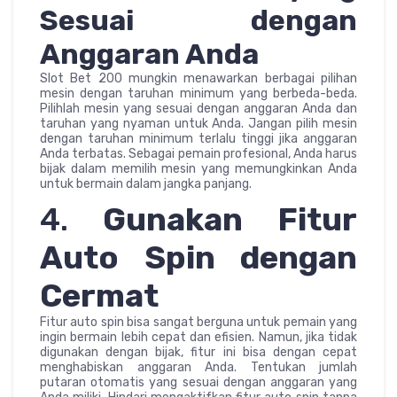
Sesuai dengan
Anggaran Anda
Slot Bet 200 mungkin menawarkan berbagai pilihan
mesin dengan taruhan minimum yang berbeda-beda.
Pilihlah mesin yang sesuai dengan anggaran Anda dan
taruhan yang nyaman untuk Anda. Jangan pilih mesin
dengan taruhan minimum terlalu tinggi jika anggaran
Anda terbatas. Sebagai pemain profesional, Anda harus
bijak dalam memilih mesin yang memungkinkan Anda
untuk bermain dalam jangka panjang.
4.
Gunakan Fitur
Auto Spin dengan
Cermat
Fitur auto spin bisa sangat berguna untuk pemain yang
ingin bermain lebih cepat dan efisien. Namun, jika tidak
digunakan dengan bijak, fitur ini bisa dengan cepat
menghabiskan anggaran Anda. Tentukan jumlah
putaran otomatis yang sesuai dengan anggaran yang