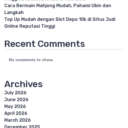
Cara Bermain Mahjong Mudah, Pahami Ubin dan
Langkah
Top Up Mudah dengan Slot Depo 10k di Situs Judi
Online Reputasi Tinggi
Recent Comments
No comments to show.
Archives
July 2026
June 2026
May 2026
April 2026
March 2026
December 2025