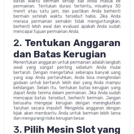
batas waktu bermain setiap kali Anda masuk ke
permainan. Tentukan durasi tertentu, misalnya 30
menit atau satu jam, dan pastikan Anda berhenti
bermain setelah waktu tersebut habis. Jika Anda
merasa permainan semakin tidak menguntungkan,
berhenti lebih awal dan evaluasi apakah Anda sudah
mencapai tujuan permainan Anda.
2.
Tentukan Anggaran
dan Batas Kerugian
Menentukan anggaran untuk permainan adalah langkah
awal yang sangat penting sebelum Anda mulai
bertaruh. Dengan mengetahui seberapa banyak uang
yang siap Anda pertaruhkan, Anda bisa menghindari
godaan untuk bertaruh lebih dari yang Anda mampu
kehilangan. Selain itu, tentukan batas kerugian yang
dapat Anda terima dalam permainan. Jika Anda sudah
mencapai batas tersebut, berhenti bermain. Jangan
berusaha mengejar kerugian dengan meningkatkan
taruhan secara impulsif. Mengelola anggaran dengan
bijak akan membantu Anda untuk bermain lebih lama
dan mengurangi risiko kerugian besar.
3.
Pilih Mesin Slot yang