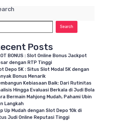
earch
Search
ecent Posts
OT BONUS : Slot Online Bonus Jackpot
sar dengan RTP Tinggi
ot Depo 5K : Situs Slot Modal 5K dengan
nyak Bonus Menarik
mbangun Kebiasaan Baik: Dari Rutinitas
alisis Hingga Evaluasi Berkala di Judi Bola
ra Bermain Mahjong Mudah, Pahami Ubin
n Langkah
p Up Mudah dengan Slot Depo 10k di
tus Judi Online Reputasi Tinggi