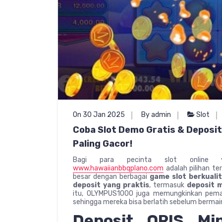
On 30 Jan 2025
By admin
Slot
Coba Slot Demo Gratis & Deposit
Paling Gacor!
Bagi para pecinta slot onlin
www.hawaiianbbqplano.com
adalah pilihan te
besar dengan berbagai
game slot berkualit
deposit yang praktis
, termasuk
deposit 
itu, OLYMPUS1000 juga memungkinkan pem
sehingga mereka bisa berlatih sebelum bermain
Deposit QRIS Mi