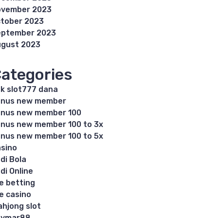
ovember 2023
tober 2023
eptember 2023
gust 2023
ategories
k slot777 dana
onus new member
nus new member 100
nus new member 100 to 3x
nus new member 100 to 5x
sino
di Bola
di Online
ve betting
ve casino
hjong slot
eymar88