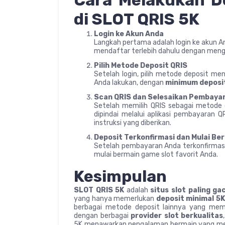
Cara Melakukan D
di SLOT QRIS 5K
Login ke Akun Anda
Langkah pertama adalah login ke akun A
mendaftar terlebih dahulu dengan mengik
Pilih Metode Deposit QRIS
Setelah login, pilih metode deposit m
Anda lakukan, dengan
minimum deposi
Scan QRIS dan Selesaikan Pembaya
Setelah memilih QRIS sebagai metode
dipindai melalui aplikasi pembayaran 
instruksi yang diberikan.
Deposit Terkonfirmasi dan Mulai Be
Setelah pembayaran Anda terkonfirmasi
mulai bermain game slot favorit Anda.
Kesimpulan
SLOT QRIS 5K
adalah
situs slot paling ga
yang hanya memerlukan
deposit minimal 5
berbagai metode deposit lainnya yang mem
dengan berbagai
provider slot berkualitas
5K menawarkan pengalaman bermain yang men