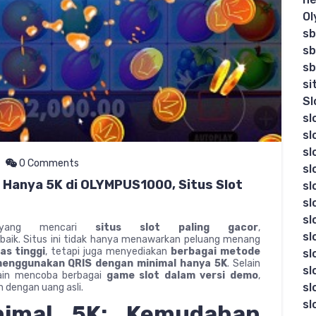
Ol
sb
sb
s
si
Sl
sl
sl
sl
0 Comments
sl
 Hanya 5K di OLYMPUS1000, Situs Slot
sl
sl
sl
e yang mencari
situs slot paling gacor
,
sl
rbaik. Situs ini tidak hanya menawarkan peluang menang
as tinggi
, tetapi juga menyediakan
berbagai metode
sl
menggunakan QRIS dengan minimal hanya 5K
. Selain
sl
ain mencoba berbagai
game slot dalam versi demo
,
sl
 dengan uang asli.
sl
nimal 5K: Kemudahan