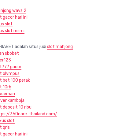
hjong ways 2
t gacor hari ini
us slot
us slot resmi
RIABET adalah situs judi
slot mahjong
en sbobet
ker123
ot777 gacor
ot olympus
ot bet 100 perak
t 10rb
aceman
rver kamboja
t deposit 10 ribu
tps://360care-thailand.com/
xus slot
t qris
t gacor hari ini