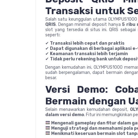
Transaksi untuk 
Salah satu keunggulan utama OLYMPUS1000
QRIS
. Dengan minimal deposit hanya
5 ribu 
slot yang tersedia di situs ini. QRIS seb
seperti:
✔
Transaksi lebih cepat dan praktis
✔
Dapat digunakan di berbagai aplikasi e
✔
Keamanan transaksi lebih terjamin
✔
Tidak perlu rekening bank untuk deposi
Dengan kemudahan ini, OLYMPUS1000 memas
sudah berpengalaman, dapat bermain denga
besar.
Versi Demo: Cob
Bermain dengan Ua
Selain menawarkan kemudahan deposit,
OLY
dalam versi demo
. Fitur ini memungkinkan p
Mengenali gameplay dan fitur dalam ga
Menguji strategi dan memahami pola p
Menikmati keseruan bermain slot tanp