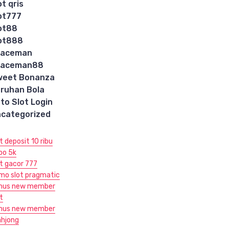
ot qris
ot777
ot88
ot888
paceman
paceman88
weet Bonanza
ruhan Bola
to Slot Login
categorized
t deposit 10 ribu
po 5k
ot gacor 777
mo slot pragmatic
nus new member
t
nus new member
hjong