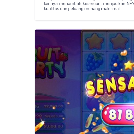
lainnya menambah keseruan, menjadikan NE
kualitas dan peluang menang maksimal.