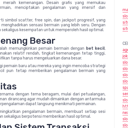
k meraih kemenangan. Desain grafis yang memukau
main, menciptakan pengalaman yang imersif dan
ma
slo
ti simbol scatter, free spin, dan jackpot progresif, yang
sit
menghadirkan sensasi bermain yang lebih seru. Dengan
sit
n sekaligus kesempatan untuk memperoleh hasil optimal.
 Menang Besar
CE
alah memungkinkan pemain bermain dengan
bet kecil
,
ag
nakan relatif rendah, tingkat kemenangan tetap tinggi,
jo
fikan tanpa harus mengeluarkan dana besar.
sl
gi pemain baru atau mereka yang ingin mencoba strategi
sl
 kecil pun tetap memberikan pengalaman bermain yang
sl
slo
itas
sp
se
ternama dengan tema beragam, mulai dari petualangan,
inan dirancang agar mudah dimainkan dengan antarmuka
slo
berpengalaman dapat langsung menikmati permainan.
ht
 meningkatkan pengalaman bermain, membuat setiap sesi
ne
 sekaligus berpotensi memberikan hasil optimal.
slo
an Sistem Transaksi
slo