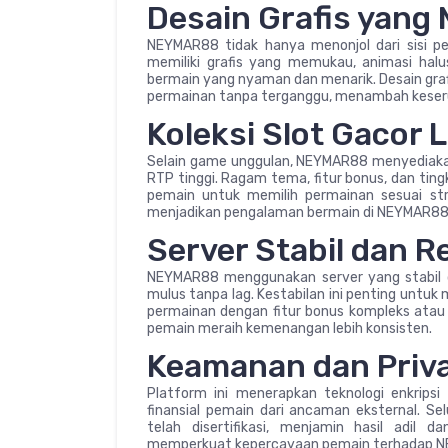
Desain Grafis yan
NEYMAR88 tidak hanya menonjol dari sisi pel
memiliki grafis yang memukau, animasi halu
bermain yang nyaman dan menarik. Desain gr
permainan tanpa terganggu, menambah keserua
Koleksi Slot Gacor 
Selain game unggulan, NEYMAR88 menyediakan b
RTP tinggi. Ragam tema, fitur bonus, dan tin
pemain untuk memilih permainan sesuai str
menjadikan pengalaman bermain di NEYMAR88 
Server Stabil dan R
NEYMAR88 menggunakan server yang stabil da
mulus tanpa lag. Kestabilan ini penting untu
permainan dengan fitur bonus kompleks atau 
pemain meraih kemenangan lebih konsisten.
Keamanan dan Priva
Platform ini menerapkan teknologi enkripsi
finansial pemain dari ancaman eksternal. Se
telah disertifikasi, menjamin hasil adil 
memperkuat kepercayaan pemain terhadap 