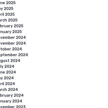
ne 2025
y 2025
ril 2025
rch 2025
bruary 2025
nuary 2025
ecember 2024
ovember 2024
tober 2024
eptember 2024
gust 2024
ly 2024
ne 2024
y 2024
ril 2024
rch 2024
bruary 2024
nuary 2024
ecember 2023