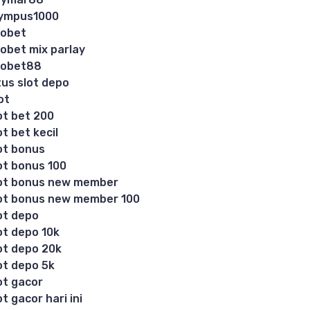
ympus1000
obet
obet mix parlay
bobet88
tus slot depo
ot
ot bet 200
ot bet kecil
ot bonus
ot bonus 100
ot bonus new member
ot bonus new member 100
ot depo
ot depo 10k
ot depo 20k
ot depo 5k
ot gacor
ot gacor hari ini