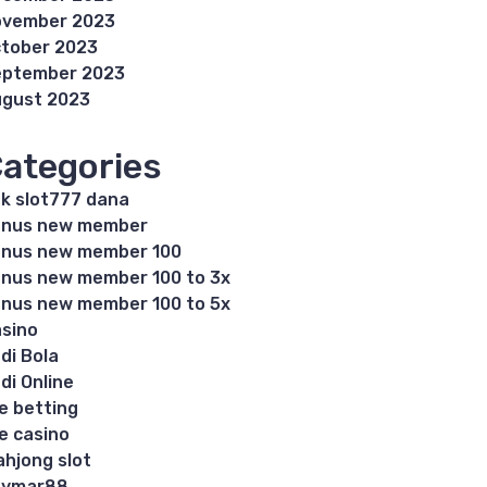
ovember 2023
tober 2023
eptember 2023
gust 2023
ategories
k slot777 dana
onus new member
nus new member 100
nus new member 100 to 3x
nus new member 100 to 5x
sino
di Bola
di Online
ve betting
ve casino
hjong slot
eymar88