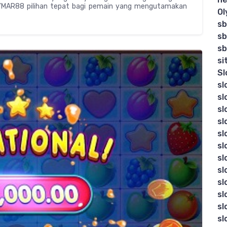
YMAR88 pilihan tepat bagi pemain yang mengutamakan
Ol
sb
sb
s
si
Sl
sl
sl
sl
sl
sl
sl
sl
sl
sl
sl
sl
sl