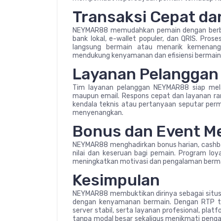
Transaksi Cepat da
NEYMAR88 memudahkan pemain dengan berbag
bank lokal, e-wallet populer, dan QRIS. Pro
langsung bermain atau menarik kemenang
mendukung kenyamanan dan efisiensi bermain
Layanan Pelanggan 
Tim layanan pelanggan NEYMAR88 siap melay
maupun email. Respons cepat dan layanan 
kendala teknis atau pertanyaan seputar perm
menyenangkan.
Bonus dan Event M
NEYMAR88 menghadirkan bonus harian, cashb
nilai dan keseruan bagi pemain. Program loy
meningkatkan motivasi dan pengalaman berm
Kesimpulan
NEYMAR88 membuktikan dirinya sebagai situs
dengan kenyamanan bermain. Dengan RTP ting
server stabil, serta layanan profesional, pl
tanpa modal besar sekaligus menikmati peng