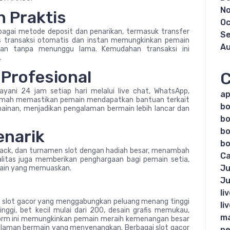
N
n Praktis
Oc
ai metode deposit dan penarikan, termasuk transfer
S
ses transaksi otomatis dan instan memungkinkan pemain
Au
an tanpa menunggu lama. Kemudahan transaksi ini
.
Profesional
C
ani 24 jam setiap hari melalui live chat, WhatsApp,
ap
ramah memastikan pemain mendapatkan bantuan terkait
b
ainan, menjadikan pengalaman bermain lebih lancar dan
bo
bo
enarik
bo
ack, dan turnamen slot dengan hadiah besar, menambah
Ca
alitas juga memberikan penghargaan bagi pemain setia,
Ju
ain yang memuaskan.
Ju
li
 slot gacor yang menggabungkan peluang menang tinggi
li
gi, bet kecil mulai dari 200, desain grafis memukau,
ma
atform ini memungkinkan pemain meraih kemenangan besar
alaman bermain yang menyenangkan. Berbagai slot gacor
n