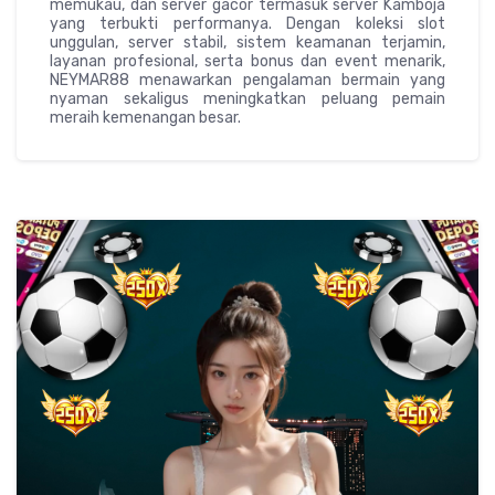
memukau, dan server gacor termasuk server Kamboja
yang terbukti performanya. Dengan koleksi slot
unggulan, server stabil, sistem keamanan terjamin,
layanan profesional, serta bonus dan event menarik,
NEYMAR88 menawarkan pengalaman bermain yang
nyaman sekaligus meningkatkan peluang pemain
meraih kemenangan besar.