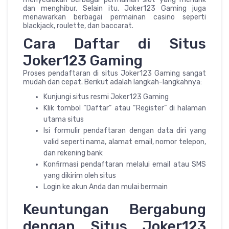
dan menghibur. Selain itu, Joker123 Gaming juga
menawarkan berbagai permainan casino seperti
blackjack, roulette, dan baccarat.
Cara Daftar di Situs
Joker123 Gaming
Proses pendaftaran di situs Joker123 Gaming sangat
mudah dan cepat. Berikut adalah langkah-langkahnya:
Kunjungi situs resmi Joker123 Gaming
Klik tombol “Daftar” atau “Register” di halaman
utama situs
Isi formulir pendaftaran dengan data diri yang
valid seperti nama, alamat email, nomor telepon,
dan rekening bank
Konfirmasi pendaftaran melalui email atau SMS
yang dikirim oleh situs
Login ke akun Anda dan mulai bermain
Keuntungan Bergabung
dengan Situs Joker123