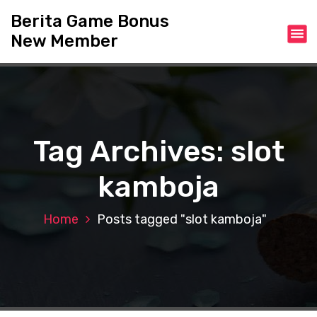
S
Berita Game Bonus
k
New Member
i
p
t
o
c
o
n
Tag Archives: slot
t
e
kamboja
n
t
Home
Posts tagged "slot kamboja"