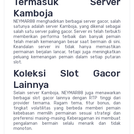
Termasuk Server
Kamboja
NEYMAR88 menghadirkan berbagai server gacor, salah
satunya adalah server Kamboja, yang dikenal sebagai
salah satu server paling gacor. Server ini telah terbukti
memberikan performa terbaik dan banyak pemain
telah meraih kemenangan besar saat bermain di sini.
Keandalan server ini tidak hanya memastikan
permainan berjalan lancar, tetapi juga meningkatkan
peluang kemenangan pemain dalam setiap putaran
slot.
Koleksi Slot Gacor
Lainnya
Selain server Kamboja, NEYMAR88 juga menawarkan
berbagai slot gacor lainnya dengan RTP tinggi dari
provider ternama. Ragam tema, fitur bonus, dan
tingkat volatilitas yang berbeda memberi pemain
kebebasan memilih permainan sesuai strategi dan
preferensi masing-masing. Keberagaman ini membuat
pengalaman bermain selalu menarik dan tidak
monoton.