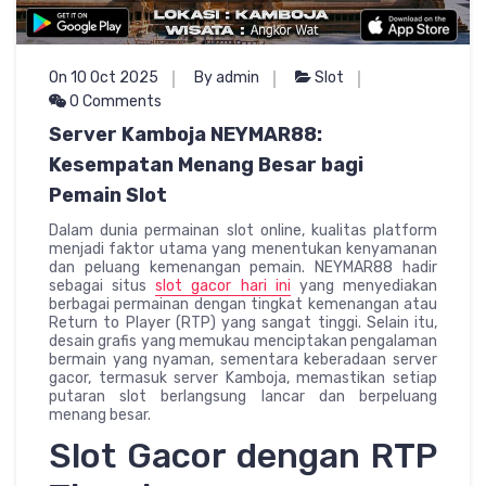
On 10 Oct 2025
By admin
Slot
0 Comments
Server Kamboja NEYMAR88:
Kesempatan Menang Besar bagi
Pemain Slot
Dalam dunia permainan slot online, kualitas platform
menjadi faktor utama yang menentukan kenyamanan
dan peluang kemenangan pemain. NEYMAR88 hadir
sebagai situs
slot gacor hari ini
yang menyediakan
berbagai permainan dengan tingkat kemenangan atau
Return to Player (RTP) yang sangat tinggi. Selain itu,
desain grafis yang memukau menciptakan pengalaman
bermain yang nyaman, sementara keberadaan server
gacor, termasuk server Kamboja, memastikan setiap
putaran slot berlangsung lancar dan berpeluang
menang besar.
Slot Gacor dengan RTP