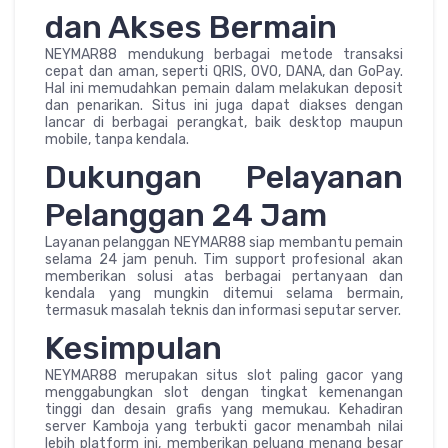
dan Akses Bermain
NEYMAR88 mendukung berbagai metode transaksi
cepat dan aman, seperti QRIS, OVO, DANA, dan GoPay.
Hal ini memudahkan pemain dalam melakukan deposit
dan penarikan. Situs ini juga dapat diakses dengan
lancar di berbagai perangkat, baik desktop maupun
mobile, tanpa kendala.
Dukungan Pelayanan
Pelanggan 24 Jam
Layanan pelanggan NEYMAR88 siap membantu pemain
selama 24 jam penuh. Tim support profesional akan
memberikan solusi atas berbagai pertanyaan dan
kendala yang mungkin ditemui selama bermain,
termasuk masalah teknis dan informasi seputar server.
Kesimpulan
NEYMAR88 merupakan situs slot paling gacor yang
menggabungkan slot dengan tingkat kemenangan
tinggi dan desain grafis yang memukau. Kehadiran
server Kamboja yang terbukti gacor menambah nilai
lebih platform ini, memberikan peluang menang besar