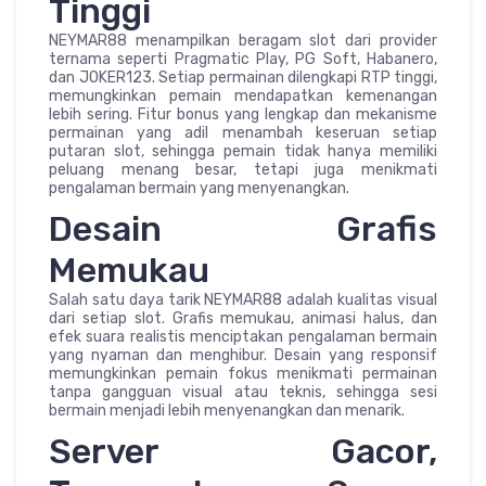
Tinggi
NEYMAR88 menampilkan beragam slot dari provider
ternama seperti Pragmatic Play, PG Soft, Habanero,
dan JOKER123. Setiap permainan dilengkapi RTP tinggi,
memungkinkan pemain mendapatkan kemenangan
lebih sering. Fitur bonus yang lengkap dan mekanisme
permainan yang adil menambah keseruan setiap
putaran slot, sehingga pemain tidak hanya memiliki
peluang menang besar, tetapi juga menikmati
pengalaman bermain yang menyenangkan.
Desain Grafis
Memukau
Salah satu daya tarik NEYMAR88 adalah kualitas visual
dari setiap slot. Grafis memukau, animasi halus, dan
efek suara realistis menciptakan pengalaman bermain
yang nyaman dan menghibur. Desain yang responsif
memungkinkan pemain fokus menikmati permainan
tanpa gangguan visual atau teknis, sehingga sesi
bermain menjadi lebih menyenangkan dan menarik.
Server Gacor,