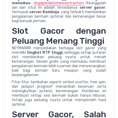
memukau
.
singaporekitchencontractors
Keunggulan
lain dari situs ini adalah tersedianya
server gacor
,
termasuk
server Kamboja
, yang terbukti memberikan
pengalaman bermain optimal dan kemenangan besar
bagi banyak pemain.
Slot Gacor dengan
Peluang Menang Tinggi
NEYMAR88 menyediakan berbagai slot gacor yang
memiliki
tingkat RTP tinggi
, sehingga setiap putaran
slot memberikan peluang nyata untuk meraih
kemenangan. Desain grafis yang memukau membuat
pengalaman bermain lebih nyaman dan menyenangkan,
baik bagi pemain baru maupun yang sudah
berpengalaman.
Fitur-fitur tambahan seperti simbol scatter, free spin,
dan jackpot progresif menambah keseruan serta
meningkatkan potensi kemenangan. Kombinasi ini
membuat setiap sesi bermain bukan hanya hiburan,
tetapi juga peluang nyata untuk memperoleh hasil
optimal.
Server Gacor, Salah