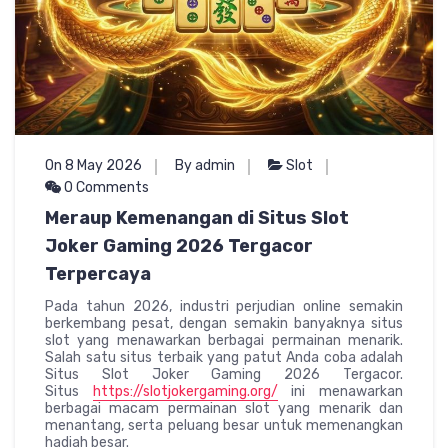
On 8 May 2026
By admin
Slot
0 Comments
Meraup Kemenangan di Situs Slot
Joker Gaming 2026 Tergacor
Terpercaya
Pada tahun 2026, industri perjudian online semakin
berkembang pesat, dengan semakin banyaknya situs
slot yang menawarkan berbagai permainan menarik.
Salah satu situs terbaik yang patut Anda coba adalah
Situs Slot Joker Gaming 2026 Tergacor.
Situs
https://slotjokergaming.org/
ini menawarkan
berbagai macam permainan slot yang menarik dan
menantang, serta peluang besar untuk memenangkan
hadiah besar.