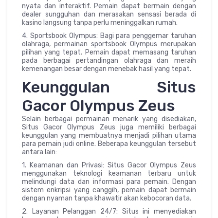
nyata dan interaktif. Pemain dapat bermain dengan
dealer sungguhan dan merasakan sensasi berada di
kasino langsung tanpa perlu meninggalkan rumah.
4. Sportsbook Olympus: Bagi para penggemar taruhan
olahraga, permainan sportsbook Olympus merupakan
pilihan yang tepat. Pemain dapat memasang taruhan
pada berbagai pertandingan olahraga dan meraih
kemenangan besar dengan menebak hasil yang tepat.
Keunggulan Situs
Gacor Olympus Zeus
Selain berbagai permainan menarik yang disediakan,
Situs Gacor Olympus Zeus juga memiliki berbagai
keunggulan yang membuatnya menjadi pilihan utama
para pemain judi online. Beberapa keunggulan tersebut
antara lain:
1. Keamanan dan Privasi: Situs Gacor Olympus Zeus
menggunakan teknologi keamanan terbaru untuk
melindungi data dan informasi para pemain. Dengan
sistem enkripsi yang canggih, pemain dapat bermain
dengan nyaman tanpa khawatir akan kebocoran data.
2. Layanan Pelanggan 24/7: Situs ini menyediakan