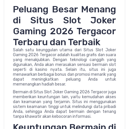
Peluang Besar Menang
di Situs Slot Joker
Gaming 2026 Tergacor
Terbaru dan Terbaik
Salah satu keunggulan utama dari Situs Slot Joker
Gaming 2026 Tergacor adalah kualitas grafis dan suara
yang menakjubkan. Dengan teknologi canggih yang
digunakan, Anda akan merasakan sensasi bermain slot
seperti di kasino nyata. Selain itu, situs ini juga
menawarkan berbagai bonus dan promosi menarik yang
dapat meningkatkan peluang Anda untuk
memenangkan hadiah besar.
Bermain di Situs Slot Joker Gaming 2026 Tergacor juga
memberikan keuntungan lain, yaitu kemudahan akses
dan keamanan yang terjamin. Situs ini menggunakan
sistem keamanan tinggi untuk melindungi data pribadi
Anda, sehingga Anda dapat bermain dengan tenang
tanpa khawatir akan kebocoran informasi.
Keuntungan Bermain di