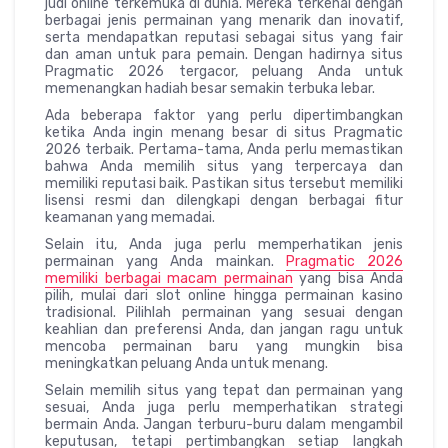
judi online terkemuka di dunia. Mereka terkenal dengan
berbagai jenis permainan yang menarik dan inovatif,
serta mendapatkan reputasi sebagai situs yang fair
dan aman untuk para pemain. Dengan hadirnya situs
Pragmatic 2026 tergacor, peluang Anda untuk
memenangkan hadiah besar semakin terbuka lebar.
Ada beberapa faktor yang perlu dipertimbangkan
ketika Anda ingin menang besar di situs Pragmatic
2026 terbaik. Pertama-tama, Anda perlu memastikan
bahwa Anda memilih situs yang terpercaya dan
memiliki reputasi baik. Pastikan situs tersebut memiliki
lisensi resmi dan dilengkapi dengan berbagai fitur
keamanan yang memadai.
Selain itu, Anda juga perlu memperhatikan jenis
permainan yang Anda mainkan.
Pragmatic 2026
memiliki berbagai macam permainan
yang bisa Anda
pilih, mulai dari slot online hingga permainan kasino
tradisional. Pilihlah permainan yang sesuai dengan
keahlian dan preferensi Anda, dan jangan ragu untuk
mencoba permainan baru yang mungkin bisa
meningkatkan peluang Anda untuk menang.
Selain memilih situs yang tepat dan permainan yang
sesuai, Anda juga perlu memperhatikan strategi
bermain Anda. Jangan terburu-buru dalam mengambil
keputusan, tetapi pertimbangkan setiap langkah