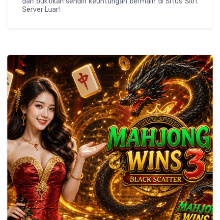
dan buktikan sendiri keuntungan bermain di Situs Slot
Server Luar!