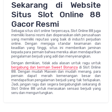
Sekarang di Website
Situs Slot Online 88
Gacor Resmi
Sebagai situs slot online terpercaya, Slot Online 88 juga
memiliki lisensi resmi dan dioperasikan oleh perusahaan
yang memiliki reputasi yang baik di industri perjudian
online. Dengan menjaga standar keamanan dan
keadilan yang tinggi, situs ini memberikan jaminan
kepada para pemain bahwa mereka akan mendapatkan
pengalaman berjudi yang adil dan menyenangkan.
Dengan demikian, tidak ada alasan untuk ragu untuk
bergabung dan bermain Sweet Bonanza
di Slot Online
88. Dengan mudah Maxwin dan mudah menang, para
pemain dapat meraih kemenangan besar dan
mendapatkan pengalaman berjudi yang tak terlupakan.
Jadi, jangan ragu dan segera bergabunglah sekarang di
Slot Online 88 untuk merasakan sensasi berjudi yang
seru dan menguntungkan.