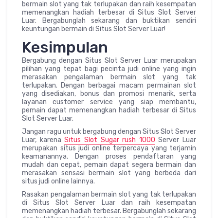
bermain slot yang tak terlupakan dan raih kesempatan
memenangkan hadiah terbesar di Situs Slot Server
Luar. Bergabunglah sekarang dan buktikan sendiri
keuntungan bermain di Situs Slot Server Luar!
Kesimpulan
Bergabung dengan Situs Slot Server Luar merupakan
pilihan yang tepat bagi pecinta judi online yang ingin
merasakan pengalaman bermain slot yang tak
terlupakan. Dengan berbagai macam permainan slot
yang disediakan, bonus dan promosi menarik, serta
layanan customer service yang siap membantu,
pemain dapat memenangkan hadiah terbesar di Situs
Slot Server Luar.
Jangan ragu untuk bergabung dengan Situs Slot Server
Luar, karena
Situs Slot Sugar rush 1000
Server Luar
merupakan situs judi online terpercaya yang terjamin
keamanannya. Dengan proses pendaftaran yang
mudah dan cepat, pemain dapat segera bermain dan
merasakan sensasi bermain slot yang berbeda dari
situs judi online lainnya.
Rasakan pengalaman bermain slot yang tak terlupakan
di Situs Slot Server Luar dan raih kesempatan
memenangkan hadiah terbesar. Bergabunglah sekarang