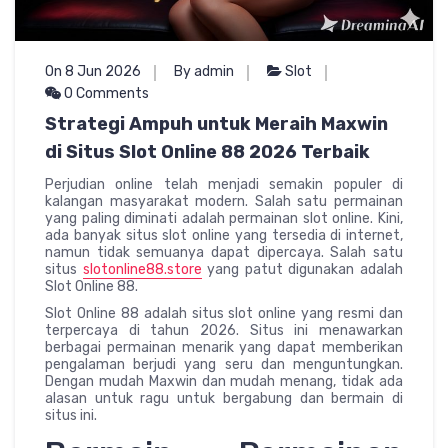
On 8 Jun 2026
By admin
Slot
0 Comments
Strategi Ampuh untuk Meraih Maxwin
di Situs Slot Online 88 2026 Terbaik
Perjudian online telah menjadi semakin populer di
kalangan masyarakat modern. Salah satu permainan
yang paling diminati adalah permainan slot online. Kini,
ada banyak situs slot online yang tersedia di internet,
namun tidak semuanya dapat dipercaya. Salah satu
situs
slotonline88.store
yang patut digunakan adalah
Slot Online 88.
Slot Online 88 adalah situs slot online yang resmi dan
terpercaya di tahun 2026. Situs ini menawarkan
berbagai permainan menarik yang dapat memberikan
pengalaman berjudi yang seru dan menguntungkan.
Dengan mudah Maxwin dan mudah menang, tidak ada
alasan untuk ragu untuk bergabung dan bermain di
situs ini.