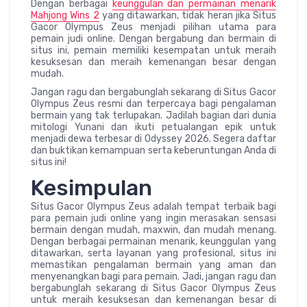
Dengan berbagai
keunggulan dan permainan menarik
Mahjong Wins 2
yang ditawarkan, tidak heran jika Situs
Gacor Olympus Zeus menjadi pilihan utama para
pemain judi online. Dengan bergabung dan bermain di
situs ini, pemain memiliki kesempatan untuk meraih
kesuksesan dan meraih kemenangan besar dengan
mudah.
Jangan ragu dan bergabunglah sekarang di Situs Gacor
Olympus Zeus resmi dan terpercaya bagi pengalaman
bermain yang tak terlupakan. Jadilah bagian dari dunia
mitologi Yunani dan ikuti petualangan epik untuk
menjadi dewa terbesar di Odyssey 2026. Segera daftar
dan buktikan kemampuan serta keberuntungan Anda di
situs ini!
Kesimpulan
Situs Gacor Olympus Zeus adalah tempat terbaik bagi
para pemain judi online yang ingin merasakan sensasi
bermain dengan mudah, maxwin, dan mudah menang.
Dengan berbagai permainan menarik, keunggulan yang
ditawarkan, serta layanan yang profesional, situs ini
memastikan pengalaman bermain yang aman dan
menyenangkan bagi para pemain. Jadi, jangan ragu dan
bergabunglah sekarang di Situs Gacor Olympus Zeus
untuk meraih kesuksesan dan kemenangan besar di