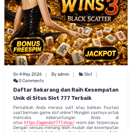
On 4 May 2026
By admin
Slot
0 Comments
Daftar Sekarang dan Raih Kesempatan
Unik di Situs Slot 777 Terbaik
Pernahkah Anda merasa sulit atau bahkan frustasi
saat bermain game slot online? Mungkin saatnya untuk
mencoba keberuntungan Anda di
situs
https://agenslot777.shop/
resmi dan terpercaya.
Dengan sensasi menang lebih mudah dan kesempatan