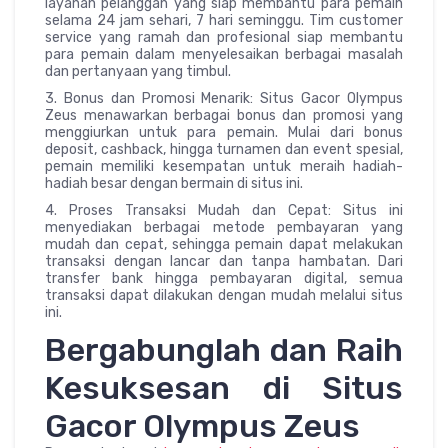
layanan pelanggan yang siap membantu para pemain
selama 24 jam sehari, 7 hari seminggu. Tim customer
service yang ramah dan profesional siap membantu
para pemain dalam menyelesaikan berbagai masalah
dan pertanyaan yang timbul.
3. Bonus dan Promosi Menarik: Situs Gacor Olympus
Zeus menawarkan berbagai bonus dan promosi yang
menggiurkan untuk para pemain. Mulai dari bonus
deposit, cashback, hingga turnamen dan event spesial,
pemain memiliki kesempatan untuk meraih hadiah-
hadiah besar dengan bermain di situs ini.
4. Proses Transaksi Mudah dan Cepat: Situs ini
menyediakan berbagai metode pembayaran yang
mudah dan cepat, sehingga pemain dapat melakukan
transaksi dengan lancar dan tanpa hambatan. Dari
transfer bank hingga pembayaran digital, semua
transaksi dapat dilakukan dengan mudah melalui situs
ini.
Bergabunglah dan Raih
Kesuksesan di Situs
Gacor Olympus Zeus