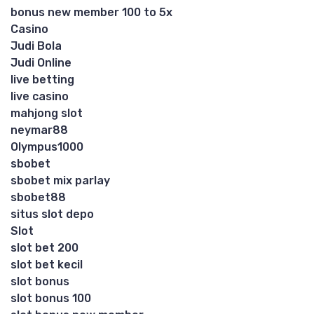
bonus new member 100 to 5x
Casino
Judi Bola
Judi Online
live betting
live casino
mahjong slot
neymar88
Olympus1000
sbobet
sbobet mix parlay
sbobet88
situs slot depo
Slot
slot bet 200
slot bet kecil
slot bonus
slot bonus 100