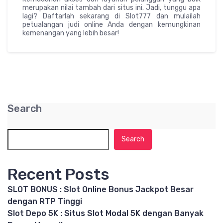
merupakan nilai tambah dari situs ini. Jadi, tunggu apa
lagi? Daftarlah sekarang di Slot777 dan mulailah
petualangan judi online Anda dengan kemungkinan
kemenangan yang lebih besar!
Search
Search
Recent Posts
SLOT BONUS : Slot Online Bonus Jackpot Besar
dengan RTP Tinggi
Slot Depo 5K : Situs Slot Modal 5K dengan Banyak