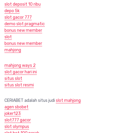
slot deposit 10 ribu
depo 5k
slot gacor 777
demo slot pragmatic
bonus new member
slot
bonus new member
mahjong
mahjong ways 2
slot gacor hari ini
situs slot
situs slot resmi
CERIABET adalah situs judi
slot mahjong
agen sbobet
joker123
slot777 gacor
slot olympus