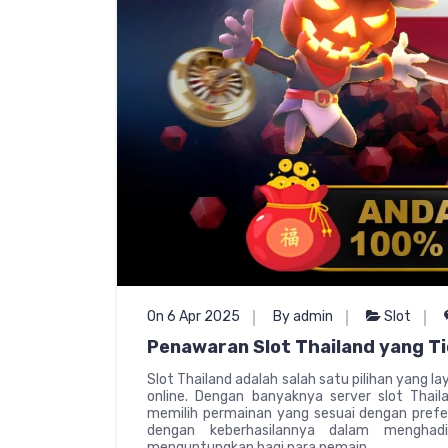
On 6 Apr 2025
By admin
Slot
Penawaran Slot Thailand yang Ti
Slot Thailand adalah salah satu pilihan yang la
online. Dengan banyaknya server slot Thail
memilih permainan yang sesuai dengan prefer
dengan keberhasilannya dalam menghad
menguntungkan bagi para pemain.