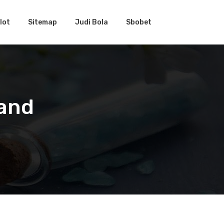
lot
Sitemap
Judi Bola
Sbobet
land