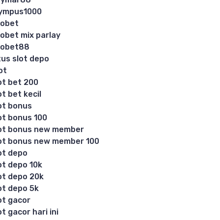
ympus1000
obet
obet mix parlay
bobet88
tus slot depo
ot
ot bet 200
ot bet kecil
ot bonus
ot bonus 100
ot bonus new member
ot bonus new member 100
ot depo
ot depo 10k
ot depo 20k
ot depo 5k
ot gacor
ot gacor hari ini