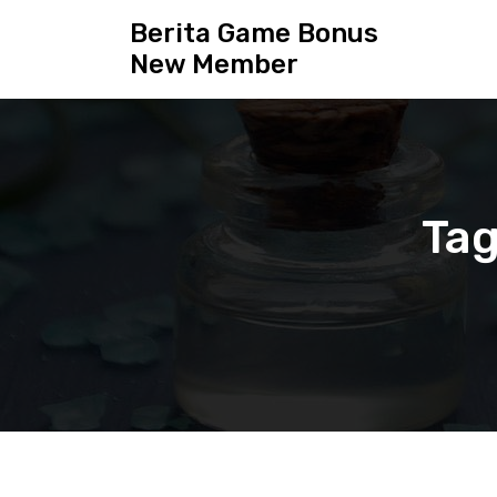
S
Berita Game Bonus
k
New Member
i
p
t
o
c
o
n
Tag
t
e
n
t