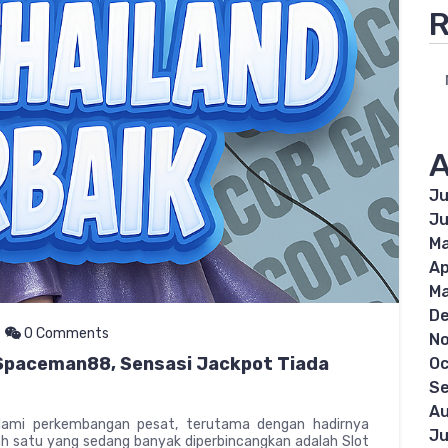
R
A
Ju
Ju
Ma
Ap
Ma
D
0 Comments
N
 Spaceman88, Sensasi Jackpot Tiada
Oc
S
Au
galami perkembangan pesat, terutama dengan hadirnya
Ju
alah satu yang sedang banyak diperbincangkan adalah Slot