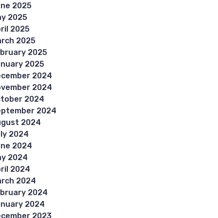
ne 2025
y 2025
ril 2025
rch 2025
bruary 2025
nuary 2025
ecember 2024
ovember 2024
tober 2024
eptember 2024
gust 2024
ly 2024
ne 2024
y 2024
ril 2024
rch 2024
bruary 2024
nuary 2024
ecember 2023