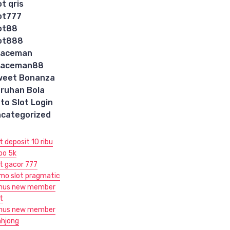
ot qris
ot777
ot88
ot888
paceman
paceman88
weet Bonanza
ruhan Bola
to Slot Login
categorized
t deposit 10 ribu
po 5k
ot gacor 777
mo slot pragmatic
nus new member
t
nus new member
hjong