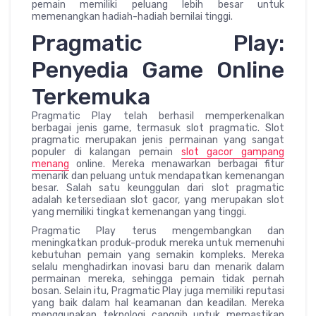
pemain memiliki peluang lebih besar untuk
memenangkan hadiah-hadiah bernilai tinggi.
Pragmatic Play:
Penyedia Game Online
Terkemuka
Pragmatic Play telah berhasil memperkenalkan
berbagai jenis game, termasuk slot pragmatic. Slot
pragmatic merupakan jenis permainan yang sangat
populer di kalangan pemain
slot gacor gampang
menang
online. Mereka menawarkan berbagai fitur
menarik dan peluang untuk mendapatkan kemenangan
besar. Salah satu keunggulan dari slot pragmatic
adalah ketersediaan slot gacor, yang merupakan slot
yang memiliki tingkat kemenangan yang tinggi.
Pragmatic Play terus mengembangkan dan
meningkatkan produk-produk mereka untuk memenuhi
kebutuhan pemain yang semakin kompleks. Mereka
selalu menghadirkan inovasi baru dan menarik dalam
permainan mereka, sehingga pemain tidak pernah
bosan. Selain itu, Pragmatic Play juga memiliki reputasi
yang baik dalam hal keamanan dan keadilan. Mereka
menggunakan teknologi canggih untuk memastikan