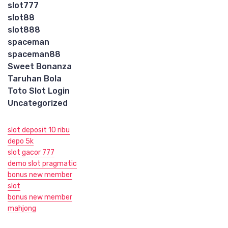
slot777
slot88
slot888
spaceman
spaceman88
Sweet Bonanza
Taruhan Bola
Toto Slot Login
Uncategorized
slot deposit 10 ribu
depo 5k
slot gacor 777
demo slot pragmatic
bonus new member
slot
bonus new member
mahjong