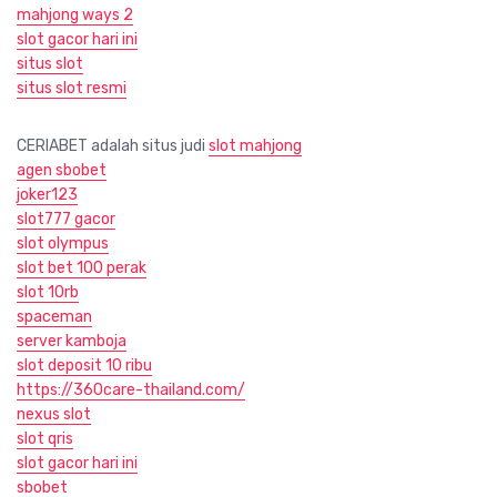
mahjong ways 2
slot gacor hari ini
situs slot
situs slot resmi
CERIABET adalah situs judi
slot mahjong
agen sbobet
joker123
slot777 gacor
slot olympus
slot bet 100 perak
slot 10rb
spaceman
server kamboja
slot deposit 10 ribu
https://360care-thailand.com/
nexus slot
slot qris
slot gacor hari ini
sbobet