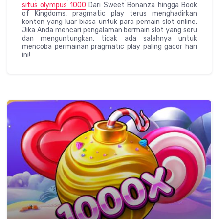
situs olympus 1000
Dari Sweet Bonanza hingga Book
of Kingdoms, pragmatic play terus menghadirkan
konten yang luar biasa untuk para pemain slot online.
Jika Anda mencari pengalaman bermain slot yang seru
dan menguntungkan, tidak ada salahnya untuk
mencoba permainan pragmatic play paling gacor hari
ini!