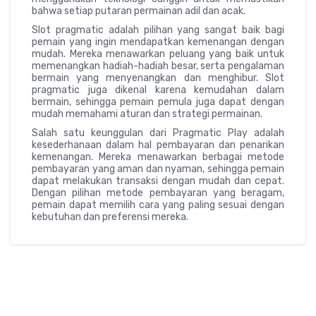
bahwa setiap putaran permainan adil dan acak.
Slot pragmatic adalah pilihan yang sangat baik bagi
pemain yang ingin mendapatkan kemenangan dengan
mudah. Mereka menawarkan peluang yang baik untuk
memenangkan hadiah-hadiah besar, serta pengalaman
bermain yang menyenangkan dan menghibur. Slot
pragmatic juga dikenal karena kemudahan dalam
bermain, sehingga pemain pemula juga dapat dengan
mudah memahami aturan dan strategi permainan.
Salah satu keunggulan dari Pragmatic Play adalah
kesederhanaan dalam hal pembayaran dan penarikan
kemenangan. Mereka menawarkan berbagai metode
pembayaran yang aman dan nyaman, sehingga pemain
dapat melakukan transaksi dengan mudah dan cepat.
Dengan pilihan metode pembayaran yang beragam,
pemain dapat memilih cara yang paling sesuai dengan
kebutuhan dan preferensi mereka.