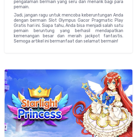
pengalaman bermain yang seru dan menarik bagi para
pemain.
Jadi, jangan ragu untuk mencoba keberuntungan Anda
dengan bermain Slot Olympus Gacor Pragmatic Play
Gratis hari ini. Siapa tahu, Anda bisa menjadi salah satu
pemain beruntung yang berhasil mendapatkan
kemenangan besar dan meraih jackpot fantastis.
Semoga artikel ini bermanfaat dan selamat bermain!