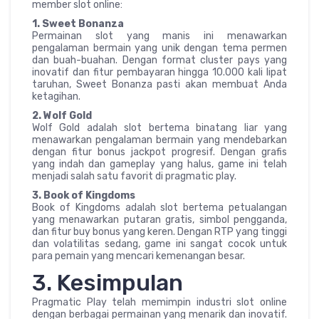
member slot online:
1. Sweet Bonanza
Permainan slot yang manis ini menawarkan
pengalaman bermain yang unik dengan tema permen
dan buah-buahan. Dengan format cluster pays yang
inovatif dan fitur pembayaran hingga 10.000 kali lipat
taruhan, Sweet Bonanza pasti akan membuat Anda
ketagihan.
2. Wolf Gold
Wolf Gold adalah slot bertema binatang liar yang
menawarkan pengalaman bermain yang mendebarkan
dengan fitur bonus jackpot progresif. Dengan grafis
yang indah dan gameplay yang halus, game ini telah
menjadi salah satu favorit di pragmatic play.
3. Book of Kingdoms
Book of Kingdoms adalah slot bertema petualangan
yang menawarkan putaran gratis, simbol pengganda,
dan fitur buy bonus yang keren. Dengan RTP yang tinggi
dan volatilitas sedang, game ini sangat cocok untuk
para pemain yang mencari kemenangan besar.
3. Kesimpulan
Pragmatic Play telah memimpin industri slot online
dengan berbagai permainan yang menarik dan inovatif.