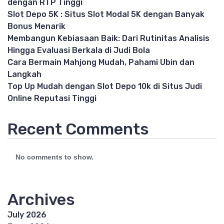
dengan RTP Tinggi
Slot Depo 5K : Situs Slot Modal 5K dengan Banyak
Bonus Menarik
Membangun Kebiasaan Baik: Dari Rutinitas Analisis
Hingga Evaluasi Berkala di Judi Bola
Cara Bermain Mahjong Mudah, Pahami Ubin dan
Langkah
Top Up Mudah dengan Slot Depo 10k di Situs Judi
Online Reputasi Tinggi
Recent Comments
No comments to show.
Archives
July 2026