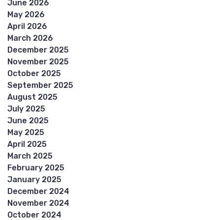
June 2026
May 2026
April 2026
March 2026
December 2025
November 2025
October 2025
September 2025
August 2025
July 2025
June 2025
May 2025
April 2025
March 2025
February 2025
January 2025
December 2024
November 2024
October 2024