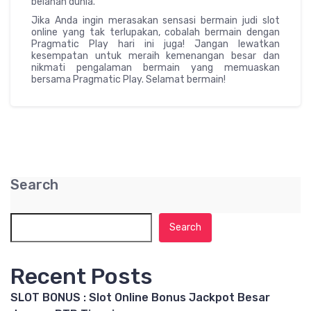
belahan dunia.
Jika Anda ingin merasakan sensasi bermain judi slot
online yang tak terlupakan, cobalah bermain dengan
Pragmatic Play hari ini juga! Jangan lewatkan
kesempatan untuk meraih kemenangan besar dan
nikmati pengalaman bermain yang memuaskan
bersama Pragmatic Play. Selamat bermain!
Search
Search
Recent Posts
SLOT BONUS : Slot Online Bonus Jackpot Besar