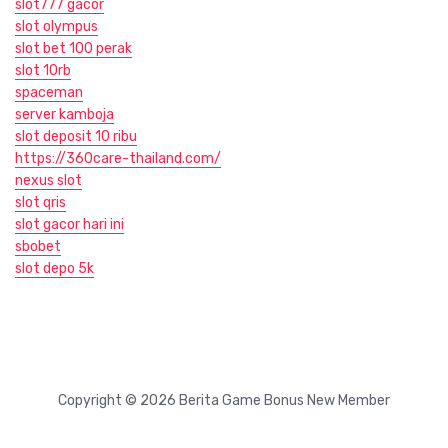
slot777 gacor
slot olympus
slot bet 100 perak
slot 10rb
spaceman
server kamboja
slot deposit 10 ribu
https://360care-thailand.com/
nexus slot
slot qris
slot gacor hari ini
sbobet
slot depo 5k
Copyright © 2026 Berita Game Bonus New Member