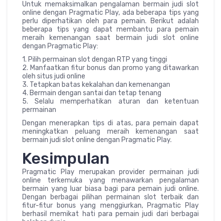
Untuk memaksimalkan pengalaman bermain judi slot
online dengan Pragmatic Play, ada beberapa tips yang
perlu diperhatikan oleh para pemain. Berikut adalah
beberapa tips yang dapat membantu para pemain
meraih kemenangan saat bermain judi slot online
dengan Pragmatic Play:
1. Pilih permainan slot dengan RTP yang tinggi
2. Manfaatkan fitur bonus dan promo yang ditawarkan
oleh situs judi online
3. Tetapkan batas kekalahan dan kemenangan
4. Bermain dengan santai dan tetap tenang
5. Selalu memperhatikan aturan dan ketentuan
permainan
Dengan menerapkan tips di atas, para pemain dapat
meningkatkan peluang meraih kemenangan saat
bermain judi slot online dengan Pragmatic Play.
Kesimpulan
Pragmatic Play merupakan provider permainan judi
online terkemuka yang menawarkan pengalaman
bermain yang luar biasa bagi para pemain judi online.
Dengan berbagai pilihan permainan slot terbaik dan
fitur-fitur bonus yang menggiurkan, Pragmatic Play
berhasil memikat hati para pemain judi dari berbagai