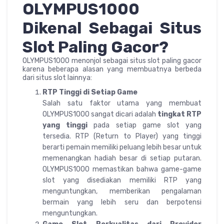
OLYMPUS1000
Dikenal Sebagai Situs
Slot Paling Gacor?
OLYMPUS1000 menonjol sebagai situs slot paling gacor
karena beberapa alasan yang membuatnya berbeda
dari situs slot lainnya:
RTP Tinggi di Setiap Game
Salah satu faktor utama yang membuat
OLYMPUS1000 sangat dicari adalah
tingkat RTP
yang tinggi
pada setiap game slot yang
tersedia. RTP (Return to Player) yang tinggi
berarti pemain memiliki peluang lebih besar untuk
memenangkan hadiah besar di setiap putaran.
OLYMPUS1000 memastikan bahwa game-game
slot yang disediakan memiliki RTP yang
menguntungkan, memberikan pengalaman
bermain yang lebih seru dan berpotensi
menguntungkan.