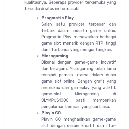
kualitasnya. Beberapa provider terkemuka yang
tersedia di situs ini termasuk:
Pragmatic Play
Salah satu provider terbesar dan
terbaik dalam industri game online,
Pragmatic Play menawarkan berbagai
game slot menarik dengan RTP tinggi
dan fitur bonus yang menguntungkan.
Microgaming
Dikenal dengan game-game inovatif
dan beragam, Microgaming telah lama
menjadi pemain utama dalam dunia
game slot online. Dengan grafis yang
memukau dan gameplay yang adiktif,
game-slot Microgaming di
OLYMPUS1000 pasti memberikan
pengalaman bermain yang luar biasa.
Play’n GO
Play’n GO menghadirkan game-game
slot dengan desain kreatif dan fitur-