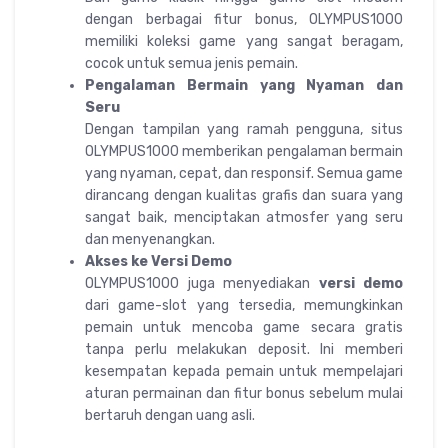
dengan berbagai fitur bonus, OLYMPUS1000
memiliki koleksi game yang sangat beragam,
cocok untuk semua jenis pemain.
Pengalaman Bermain yang Nyaman dan
Seru
Dengan tampilan yang ramah pengguna, situs
OLYMPUS1000 memberikan pengalaman bermain
yang nyaman, cepat, dan responsif. Semua game
dirancang dengan kualitas grafis dan suara yang
sangat baik, menciptakan atmosfer yang seru
dan menyenangkan.
Akses ke Versi Demo
OLYMPUS1000 juga menyediakan
versi demo
dari game-slot yang tersedia, memungkinkan
pemain untuk mencoba game secara gratis
tanpa perlu melakukan deposit. Ini memberi
kesempatan kepada pemain untuk mempelajari
aturan permainan dan fitur bonus sebelum mulai
bertaruh dengan uang asli.