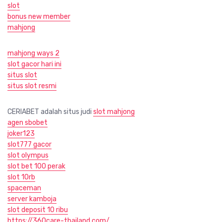
slot
bonus new member
mahjong
mahjong ways 2
slot gacor hari ini
situs slot
situs slot resmi
CERIABET adalah situs judi
slot mahjong
agen sbobet
joker123
slot777 gacor
slot olympus
slot bet 100 perak
slot 10rb
spaceman
server kamboja
slot deposit 10 ribu
https://360care-thailand.com/