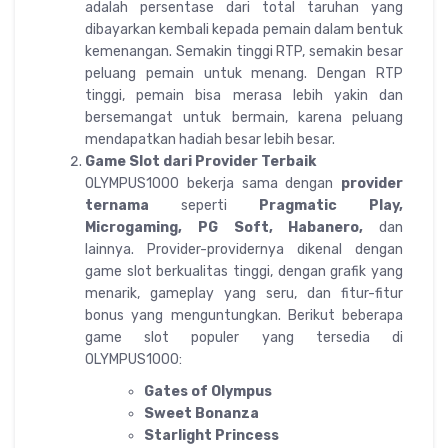
adalah persentase dari total taruhan yang
dibayarkan kembali kepada pemain dalam bentuk
kemenangan. Semakin tinggi RTP, semakin besar
peluang pemain untuk menang. Dengan RTP
tinggi, pemain bisa merasa lebih yakin dan
bersemangat untuk bermain, karena peluang
mendapatkan hadiah besar lebih besar.
Game Slot dari Provider Terbaik
OLYMPUS1000 bekerja sama dengan
provider
ternama
seperti
Pragmatic Play,
Microgaming, PG Soft, Habanero,
dan
lainnya. Provider-providernya dikenal dengan
game slot berkualitas tinggi, dengan grafik yang
menarik, gameplay yang seru, dan fitur-fitur
bonus yang menguntungkan. Berikut beberapa
game slot populer yang tersedia di
OLYMPUS1000:
Gates of Olympus
Sweet Bonanza
Starlight Princess