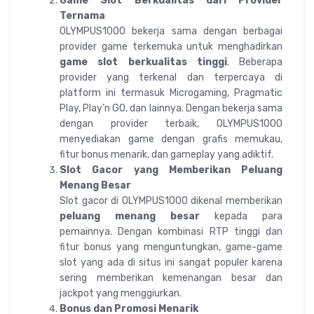
Game Slot Berkualitas dari Provider
Ternama
OLYMPUS1000 bekerja sama dengan berbagai
provider game terkemuka untuk menghadirkan
game slot berkualitas tinggi
. Beberapa
provider yang terkenal dan terpercaya di
platform ini termasuk Microgaming, Pragmatic
Play, Play’n GO, dan lainnya. Dengan bekerja sama
dengan provider terbaik, OLYMPUS1000
menyediakan game dengan grafis memukau,
fitur bonus menarik, dan gameplay yang adiktif.
Slot Gacor yang Memberikan Peluang
Menang Besar
Slot gacor di OLYMPUS1000 dikenal memberikan
peluang menang besar
kepada para
pemainnya. Dengan kombinasi RTP tinggi dan
fitur bonus yang menguntungkan, game-game
slot yang ada di situs ini sangat populer karena
sering memberikan kemenangan besar dan
jackpot yang menggiurkan.
Bonus dan Promosi Menarik