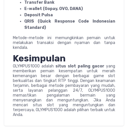
Transfer Bank
E-wallet (Gopay, OVO, DANA)
Deposit Pulsa
QRIS (Quick Response Code Indonesian
Standard)
Metode-metode ini memungkinkan pemain untuk
melakukan transaksi dengan nyaman dan tanpa
kendala.
Kesimpulan
OLYMPUS1000 adalah
situs slot paling gacor
yang
memberikan pemain kesempatan untuk meraih
kemenangan besar dengan berbagai game slot
berkualitas dan tingkat RTP tinggi. Dengan keamanan
terjamin, berbagai metode pembayaran yang mudah,
serta layanan pelanggan 24/7, OLYMPUS1000
memastikan pengalaman bermain yang
menyenangkan dan menguntungkan. Jika Anda
mencari situs slot yang menguntungkan dan
terpercaya, OLYMPUS1000 adalah pilihan terbaik untuk
Anda.