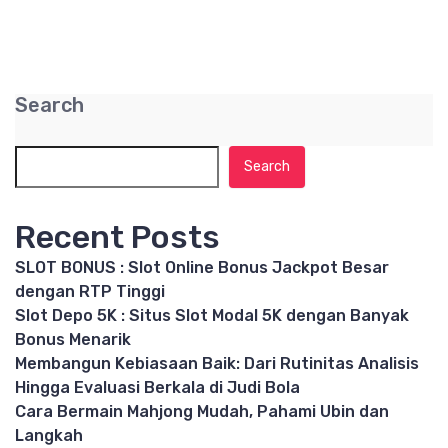
Search
Search
Recent Posts
SLOT BONUS : Slot Online Bonus Jackpot Besar
dengan RTP Tinggi
Slot Depo 5K : Situs Slot Modal 5K dengan Banyak
Bonus Menarik
Membangun Kebiasaan Baik: Dari Rutinitas Analisis
Hingga Evaluasi Berkala di Judi Bola
Cara Bermain Mahjong Mudah, Pahami Ubin dan
Langkah