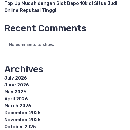
Top Up Mudah dengan Slot Depo 10k di Situs Judi
Online Reputasi Tinggi
Recent Comments
No comments to show.
Archives
July 2026
June 2026
May 2026
April 2026
March 2026
December 2025
November 2025
October 2025