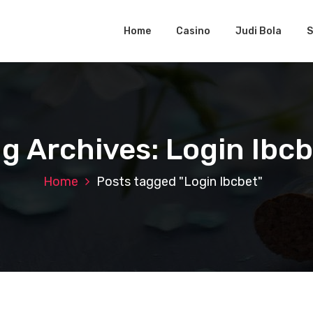
Home
Casino
Judi Bola
S
g Archives: Login Ibc
Home
Posts tagged "Login Ibcbet"