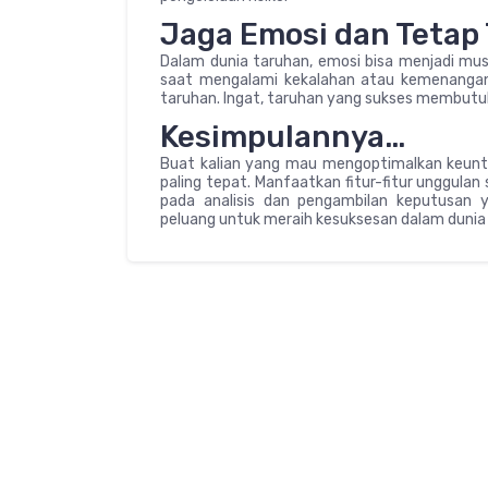
Jaga Emosi dan Tetap
Dalam dunia taruhan, emosi bisa menjadi musu
saat mengalami kekalahan atau kemenanga
taruhan. Ingat, taruhan yang sukses membutuhk
Kesimpulannya…
Buat kalian yang mau mengoptimalkan keunt
paling tepat. Manfaatkan fitur-fitur unggulan s
pada analisis dan pengambilan keputusan y
peluang untuk meraih kesuksesan dalam dunia t