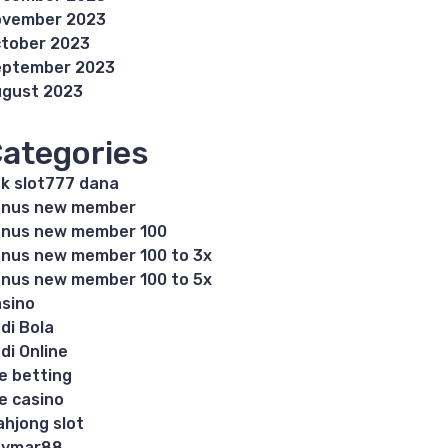
ovember 2023
tober 2023
eptember 2023
gust 2023
ategories
k slot777 dana
onus new member
nus new member 100
nus new member 100 to 3x
nus new member 100 to 5x
sino
di Bola
di Online
ve betting
ve casino
hjong slot
eymar88