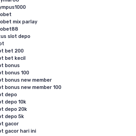
ympus1000
obet
obet mix parlay
bobet88
tus slot depo
ot
ot bet 200
ot bet kecil
ot bonus
ot bonus 100
ot bonus new member
ot bonus new member 100
ot depo
ot depo 10k
ot depo 20k
ot depo 5k
ot gacor
ot gacor hari ini