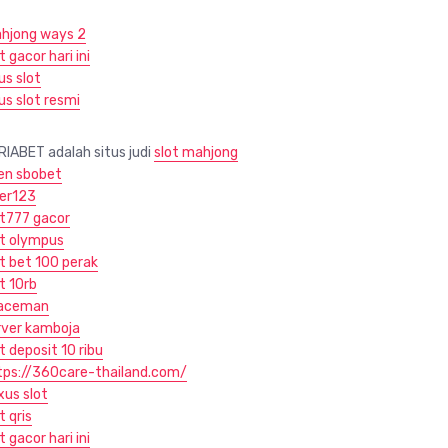
hjong ways 2
t gacor hari ini
us slot
us slot resmi
RIABET adalah situs judi
slot mahjong
en sbobet
ker123
ot777 gacor
ot olympus
ot bet 100 perak
t 10rb
aceman
rver kamboja
t deposit 10 ribu
tps://360care-thailand.com/
xus slot
t qris
t gacor hari ini