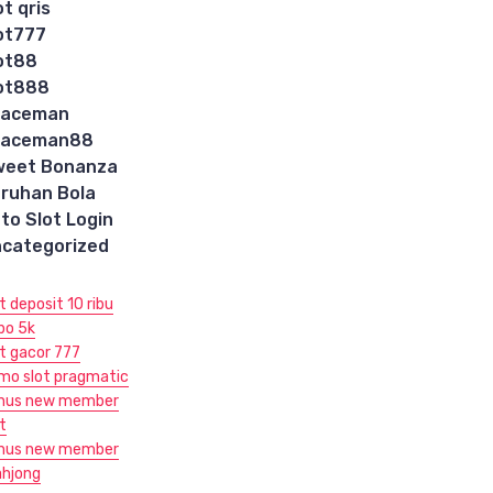
ot qris
ot777
ot88
ot888
paceman
paceman88
weet Bonanza
ruhan Bola
to Slot Login
categorized
t deposit 10 ribu
po 5k
ot gacor 777
mo slot pragmatic
nus new member
t
nus new member
hjong