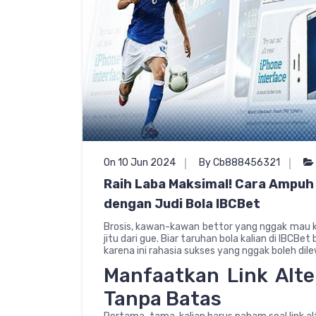
On 10 Jun 2024
By Cb888456321
Raih Laba Maksimal! Cara Ampu
dengan Judi Bola IBCBet
Brosis, kawan-kawan bettor yang nggak mau kal
jitu dari gue. Biar taruhan bola kalian di IBCBe
karena ini rahasia sukses yang nggak boleh dil
Manfaatkan Link Alte
Tanpa Batas