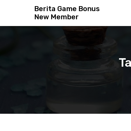
S
Berita Game Bonus
k
New Member
i
p
t
o
c
o
n
Ta
t
e
n
t