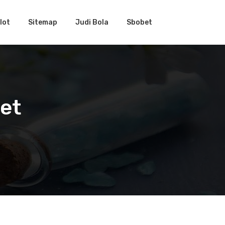
lot
Sitemap
Judi Bola
Sbobet
bet