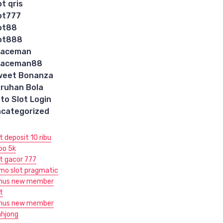
ot qris
ot777
ot88
ot888
paceman
paceman88
weet Bonanza
ruhan Bola
to Slot Login
categorized
t deposit 10 ribu
po 5k
ot gacor 777
mo slot pragmatic
nus new member
t
nus new member
hjong