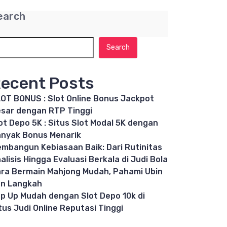
earch
Search
ecent Posts
OT BONUS : Slot Online Bonus Jackpot
sar dengan RTP Tinggi
ot Depo 5K : Situs Slot Modal 5K dengan
nyak Bonus Menarik
mbangun Kebiasaan Baik: Dari Rutinitas
alisis Hingga Evaluasi Berkala di Judi Bola
ra Bermain Mahjong Mudah, Pahami Ubin
n Langkah
p Up Mudah dengan Slot Depo 10k di
tus Judi Online Reputasi Tinggi