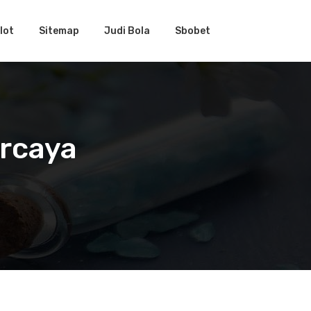
lot
Sitemap
Judi Bola
Sbobet
ercaya