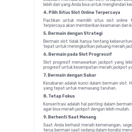
lebih dari yang Anda bisa untuk menghindari ke
4. Pilih Situs Slot Online Terpercaya
Pastikan untuk memilih situs slot online 
terpercaya akan memberikan keamanan dan 
5. Bermain dengan Strategi
Bermain slot tidak hanya tentang keberuntung
tepat untuk meningkatkan peluang meraih jac
6. Bermain pada Slot Progressif
Slot progresif menawarkan jackpot yang lebi
progresif untuk kesempatan meraih jackpot yan
7. Bermain dengan Sabar
Kesabaran adalah kunci dalam bermain slot
yang tepat untuk memasang taruhan.
8. Tetap Fokus
Konsentrasi adalah hal penting dalam bermain
agar bisa meraih jackpot dengan lebih mudah.
9. Berhenti Saat Menang
Saat Anda berhasil meraih kemenangan, seger
terus bermain saat sedang dalam kondisi mena