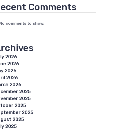
ecent Comments
No comments to show.
rchives
ly 2026
ne 2026
y 2026
ril 2026
rch 2026
ecember 2025
ovember 2025
tober 2025
eptember 2025
gust 2025
ly 2025