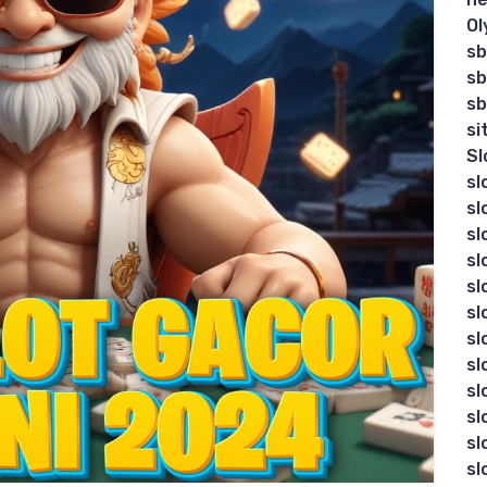
Ol
sb
sb
s
si
Sl
sl
sl
sl
sl
sl
sl
sl
sl
sl
sl
sl
sl