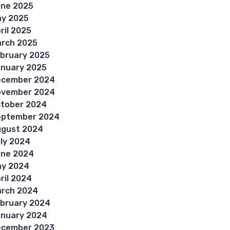
ne 2025
y 2025
ril 2025
rch 2025
bruary 2025
nuary 2025
ecember 2024
ovember 2024
tober 2024
eptember 2024
gust 2024
ly 2024
ne 2024
y 2024
ril 2024
rch 2024
bruary 2024
nuary 2024
ecember 2023