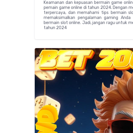
Keamanan dan kepuasan bermain game online
pemain game online di tahun 2024. Dengan mem
terpercaya, dan memahami tips bermain s
memaksimalkan pengalaman gaming Anda 
bermain slot online. Jadi, jangan ragu untuk
tahun 2024