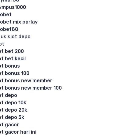
ympus1000
obet
obet mix parlay
bobet88
tus slot depo
ot
ot bet 200
ot bet kecil
ot bonus
ot bonus 100
ot bonus new member
ot bonus new member 100
ot depo
ot depo 10k
ot depo 20k
ot depo 5k
ot gacor
ot gacor hari ini