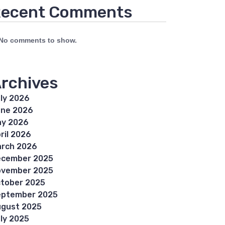
ecent Comments
No comments to show.
rchives
ly 2026
ne 2026
y 2026
ril 2026
rch 2026
ecember 2025
ovember 2025
tober 2025
eptember 2025
gust 2025
ly 2025