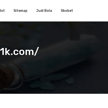
lot
Sitemap
Judi Bola
Sbobet
o1k.com/