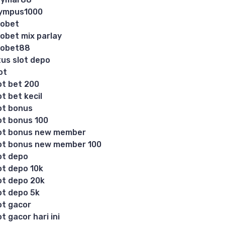
ympus1000
obet
obet mix parlay
bobet88
tus slot depo
ot
ot bet 200
ot bet kecil
ot bonus
ot bonus 100
ot bonus new member
ot bonus new member 100
ot depo
ot depo 10k
ot depo 20k
ot depo 5k
ot gacor
ot gacor hari ini