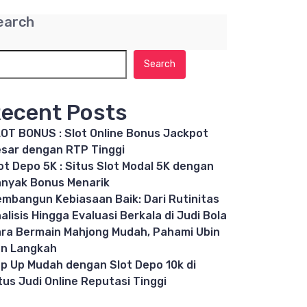
earch
Search
ecent Posts
OT BONUS : Slot Online Bonus Jackpot
sar dengan RTP Tinggi
ot Depo 5K : Situs Slot Modal 5K dengan
nyak Bonus Menarik
mbangun Kebiasaan Baik: Dari Rutinitas
alisis Hingga Evaluasi Berkala di Judi Bola
ra Bermain Mahjong Mudah, Pahami Ubin
n Langkah
p Up Mudah dengan Slot Depo 10k di
tus Judi Online Reputasi Tinggi