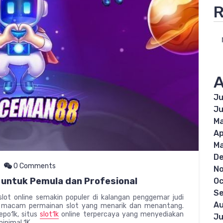
R
A
Ju
Ju
Ma
Ap
Ma
D
0 Comments
N
K untuk Pemula dan Profesional
Oc
S
 slot online semakin populer di kalangan penggemar judi
Au
ai macam permainan slot yang menarik dan menantang.
epo1k, situs
slot1k
online terpercaya yang menyediakan
Ju
inimal 1K.