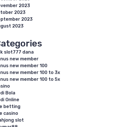
ovember 2023
tober 2023
eptember 2023
gust 2023
ategories
k slot777 dana
onus new member
nus new member 100
nus new member 100 to 3x
nus new member 100 to 5x
sino
di Bola
di Online
ve betting
ve casino
hjong slot
eymar88