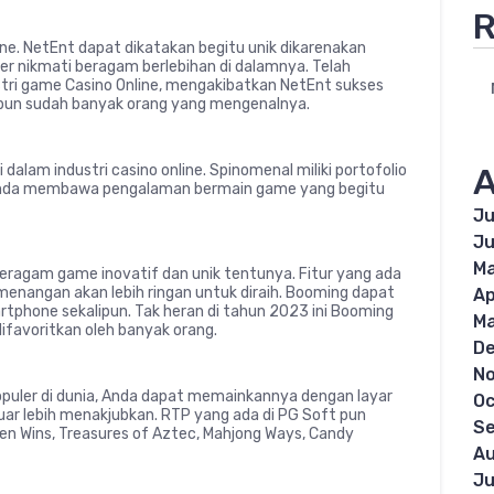
R
ine. NetEnt dapat dikatakan begitu unik dikarenakan
 nikmati beragam berlebihan di dalamnya. Telah
dustri game Casino Online, mengakibatkan NetEnt sukses
ni pun sudah banyak orang yang mengenalnya.
lam industri casino online. Spinomenal miliki portofolio
A
Anda membawa pengalaman bermain game yang begitu
Ju
Ju
Ma
ragam game inovatif dan unik tentunya. Fitur yang ada
kemenangan akan lebih ringan untuk diraih. Booming dapat
Ap
tphone sekalipun. Tak heran di tahun 2023 ini Booming
Ma
difavoritkan oleh banyak orang.
D
N
populer di dunia, Anda dapat memainkannya dengan layar
Oc
luar lebih menakjubkan. RTP yang ada di PG Soft pun
S
hen Wins, Treasures of Aztec, Mahjong Ways, Candy
Au
Ju