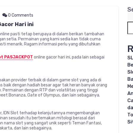
S
0 Comments
acor Hari ini
online pasti tetap berupaya di dalam berikan tambahan
an setia. Permainan yang kami sedia kan tidak cuma
sti menarik. Ragam informasi perlu yang dibutuhkan
R
ot PASJACKPOT
online gacor hari ini, pada lain sebagai
SL
Be
Sl
Ba
akan provider terbaik di dalam game slot yang ada di
tas baik dengan hadiah besar agar tak heran banyak orang
Me
 Permainan dengan RTP dan volatilitas yang tinggi
An
Sweet Bonanza, Gate of Olympus, dan lain sebagainya.
Ca
da
er, IDN Slot terhadap kelanjutannya mengembangkan
To
an sesudah itu bertemakan mitologi berasal dari
Si
 nama slot yang sangat unik seperti Teman Fantasi,
akarta, dan lain sebagainya.