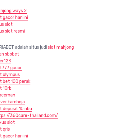
hjong ways 2
t gacor hari ini
us slot
us slot resmi
RIABET adalah situs judi
slot mahjong
en sbobet
ker123
ot777 gacor
ot olympus
ot bet 100 perak
t 10rb
aceman
rver kamboja
t deposit 10 ribu
tps://360care-thailand.com/
xus slot
t qris
t gacor hari ini