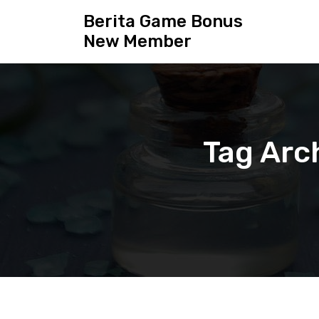
S
Berita Game Bonus
k
New Member
i
p
t
o
c
o
n
Tag Arc
t
e
n
t