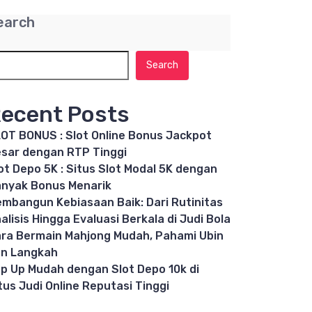
earch
Search
ecent Posts
OT BONUS : Slot Online Bonus Jackpot
sar dengan RTP Tinggi
ot Depo 5K : Situs Slot Modal 5K dengan
nyak Bonus Menarik
mbangun Kebiasaan Baik: Dari Rutinitas
alisis Hingga Evaluasi Berkala di Judi Bola
ra Bermain Mahjong Mudah, Pahami Ubin
n Langkah
p Up Mudah dengan Slot Depo 10k di
tus Judi Online Reputasi Tinggi