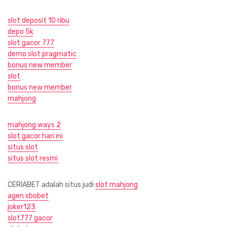
slot deposit 10 ribu
depo 5k
slot gacor 777
demo slot pragmatic
bonus new member
slot
bonus new member
mahjong
mahjong ways 2
slot gacor hari ini
situs slot
situs slot resmi
CERIABET adalah situs judi
slot mahjong
agen sbobet
joker123
slot777 gacor