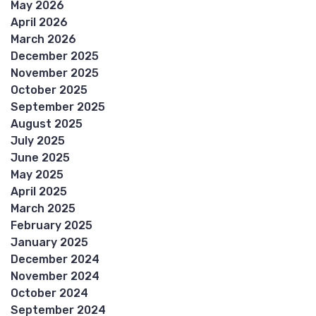
May 2026
April 2026
March 2026
December 2025
November 2025
October 2025
September 2025
August 2025
July 2025
June 2025
May 2025
April 2025
March 2025
February 2025
January 2025
December 2024
November 2024
October 2024
September 2024