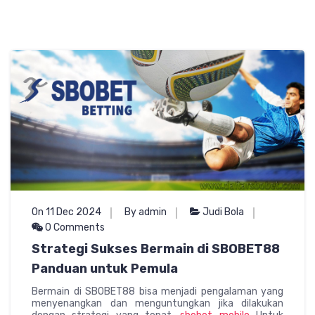
On 11 Dec 2024
By admin
Judi Bola
0 Comments
Strategi Sukses Bermain di SBOBET88
Panduan untuk Pemula
Bermain di SBOBET88 bisa menjadi pengalaman yang
menyenangkan dan menguntungkan jika dilakukan