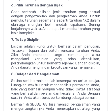
6. Pilih Taruhan dengan Bijak
Saat bertaruh, pilihlah jenis taruhan yang sesuai
dengan pengetahuan dan pengalaman Anda. Untuk
pemula, taruhan sederhana seperti taruhan 1X2 dalam
olahraga mungkin lebih mudah dipahami. Seiring
berjalannya waktu, Anda dapat mencoba taruhan yang
lebih kompleks.
7. Tetap Disiplin
Disiplin adalah kunci untuk berhasil dalam perjudian.
Tetapkan tujuan dan patuhi rencana taruhan Anda.
Jika Anda mencapai target kemenangan atau
mengalami kerugian yang telah ditentukan,
pertimbangkan untuk berhenti sejenak. Dengan disiplin,
Anda dapat menghindari keputusan yang merugikan.
8. Belajar dari Pengalaman
Setiap sesi bermain adalah kesempatan untuk belajar.
Luangkan waktu untuk menganalisis permainan Anda,
baik yang berhasil maupun yang tidak. Catat strategi
yang berhasil dan pelajari dari kesalahan Anda. Dengan
cara ini, Anda akan terus berkembang sebagai pemain.
Bermain di SBOBET88 bisa menjadi pengalaman yang
menguntungkan jika Anda menerapkan strategi yang