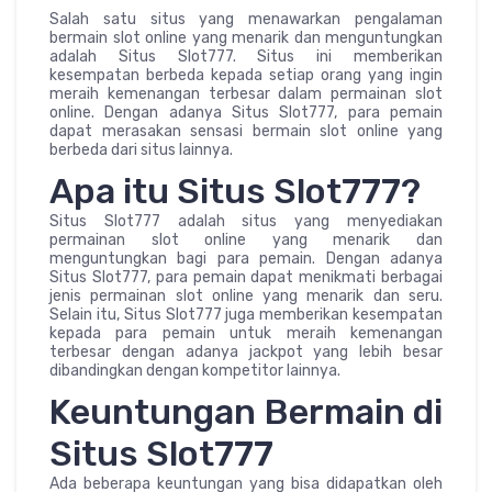
Salah satu situs yang menawarkan pengalaman
bermain slot online yang menarik dan menguntungkan
adalah Situs Slot777. Situs ini memberikan
kesempatan berbeda kepada setiap orang yang ingin
meraih kemenangan terbesar dalam permainan slot
online. Dengan adanya Situs Slot777, para pemain
dapat merasakan sensasi bermain slot online yang
berbeda dari situs lainnya.
Apa itu Situs Slot777?
Situs Slot777 adalah situs yang menyediakan
permainan slot online yang menarik dan
menguntungkan bagi para pemain. Dengan adanya
Situs Slot777, para pemain dapat menikmati berbagai
jenis permainan slot online yang menarik dan seru.
Selain itu, Situs Slot777 juga memberikan kesempatan
kepada para pemain untuk meraih kemenangan
terbesar dengan adanya jackpot yang lebih besar
dibandingkan dengan kompetitor lainnya.
Keuntungan Bermain di
Situs Slot777
Ada beberapa keuntungan yang bisa didapatkan oleh