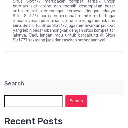
Situs Slot777 merupakan tempat terbaik untuk
bermain slot online dan meraih kesempatan besar
untuk meraih kemenangan terbesar. Dengan adanya
Situs Slot777, para pemain dapat menikmati berbagai
macam varian permainan slot online yang menarik dan
seru. Selain itu, Situs Slot777 juga menawarkan jackpot
yang lebih besar dibandingkan dengan situs kompetitor
lainnya. Jadi, jangan ragu untuk bergabung di Situs
Slot777 sekarang juga dan rasakan perbedaannya!
Search
Search
Recent Posts