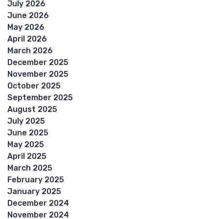
July 2026
June 2026
May 2026
April 2026
March 2026
December 2025
November 2025
October 2025
September 2025
August 2025
July 2025
June 2025
May 2025
April 2025
March 2025
February 2025
January 2025
December 2024
November 2024