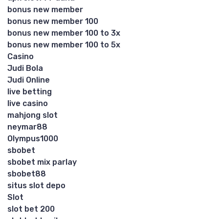
bonus new member
bonus new member 100
bonus new member 100 to 3x
bonus new member 100 to 5x
Casino
Judi Bola
Judi Online
live betting
live casino
mahjong slot
neymar88
Olympus1000
sbobet
sbobet mix parlay
sbobet88
situs slot depo
Slot
slot bet 200