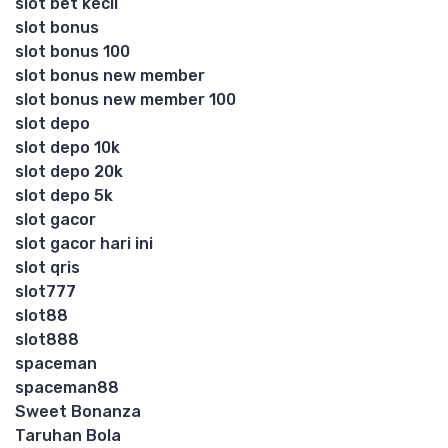
slot bet kecil
slot bonus
slot bonus 100
slot bonus new member
slot bonus new member 100
slot depo
slot depo 10k
slot depo 20k
slot depo 5k
slot gacor
slot gacor hari ini
slot qris
slot777
slot88
slot888
spaceman
spaceman88
Sweet Bonanza
Taruhan Bola