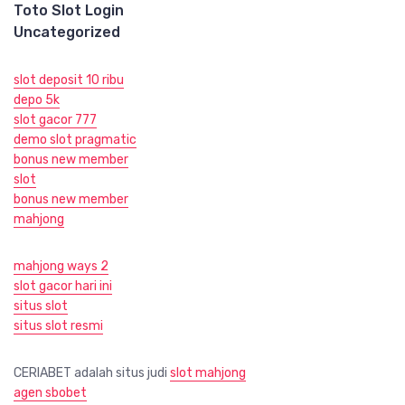
Toto Slot Login
Uncategorized
slot deposit 10 ribu
depo 5k
slot gacor 777
demo slot pragmatic
bonus new member
slot
bonus new member
mahjong
mahjong ways 2
slot gacor hari ini
situs slot
situs slot resmi
CERIABET adalah situs judi
slot mahjong
agen sbobet